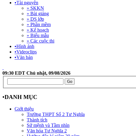
•
Tài nguyên
» SKKN
» Bài giảng
» DS lớp
» Phần mềm
» Kế hoạch
» Biểu mẫu
» Các cuộc thi
•
Hình ảnh
•
Videoclips
•
Văn bản
09:30 EDT Chủ nhật, 09/08/2026
•
DANH MỤC
Giới thiệu
Trường THPT Số 2 Tư Nghĩa
Thành tích
Sứ mệnh và Tầm nhìn
Văn hóa Tư Nghĩa 2