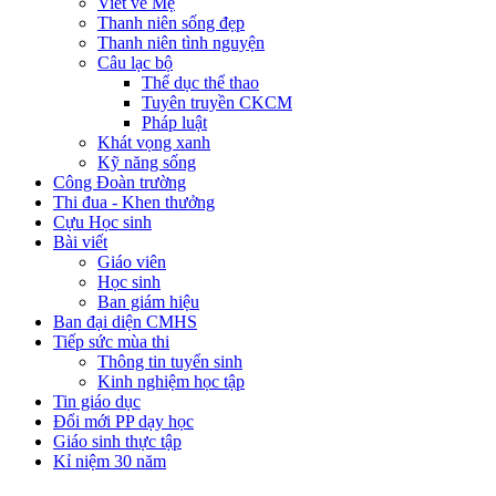
Viết về Mẹ
Thanh niên sống đẹp
Thanh niên tình nguyện
Câu lạc bộ
Thể dục thể thao
Tuyên truyền CKCM
Pháp luật
Khát vọng xanh
Kỹ năng sống
Công Đoàn trường
Thi đua - Khen thưởng
Cựu Học sinh
Bài viết
Giáo viên
Học sinh
Ban giám hiệu
Ban đại diện CMHS
Tiếp sức mùa thi
Thông tin tuyển sinh
Kinh nghiệm học tập
Tin giáo dục
Đổi mới PP dạy học
Giáo sinh thực tập
Kỉ niệm 30 năm