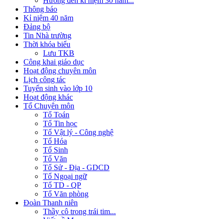
Hướng đến kỉ niệm 30 năm...
Thông báo
Kỉ niệm 40 năm
Đảng bộ
Tin Nhà trường
Thời khóa biểu
Lưu TKB
Công khai giáo dục
Hoạt động chuyên môn
Lịch công tác
Tuyển sinh vào lớp 10
Hoạt động khác
Tổ Chuyên môn
Tổ Toán
Tổ Tin học
Tổ Vật lý - Công nghệ
Tổ Hóa
Tổ Sinh
Tổ Văn
Tổ Sử - Địa - GDCD
Tổ Ngoại ngữ
Tổ TD - QP
Tổ Văn phòng
Đoàn Thanh niên
Thầy cô trong trái tim...