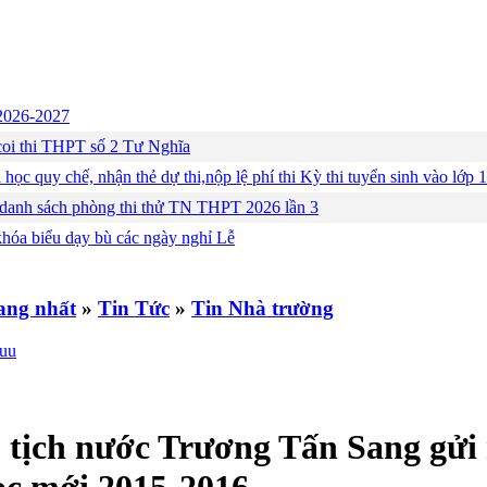
c 2026-2027
ng coi thi THPT số 2 Tư Nghĩa
 học quy chế, nhận thẻ dự thi,nộp lệ phí thi Kỳ thi tuyển sinh vào lớ
 danh sách phòng thi thử TN THPT 2026 lần 3
khóa biểu dạy bù các ngày nghỉ Lễ
»
Tin Tức
»
Tin Nhà trường
 tịch nước Trương Tấn Sang gửi 