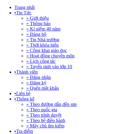
Trang nhất
•
Tin Tức
» Giới thiệu
» Thông báo
» Kỉ niệm 40 năm
» Đảng bộ
» Tin Nhà trường
» Thời khóa biểu
» Công khai giáo dục
» Hoạt động chuyên môn
» Lịch công tác
» Tuyển sinh vào lớp 10
•
Thành viên
» Đăng nhập
» Đăng ký
» Quên mật khẩu
•
Liên hệ
•
Thống kê
» Theo đường dẫn đến site
» Theo quốc gia
» Theo trình duyệt
» Theo hệ điều hành
» Máy chủ tìm kiếm
•
Tra điểm