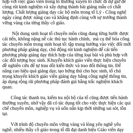
hợp với việc giáo viên trong tổ thường xuyên tổ chức đi dự giờ để
cùng rút kinh nghiệm và xây dựng thành bài giảng mẫu có chất
lượng. Chất lượng giảng dạy các bộ môn trong tổ Lý - Công nghệ
ngày càng được nâng cao và khẳng định cùng với sự trưởng thành
vững vàng của từng thầy cô giáo.
Nội dung sinh hoạt tổ chuyên môn cũng đang từng bước được
cải tiến, không nặng nề các thủ tục hành chính, mà cụ thể hóa công
tác chuyên môn trong sinh hoạt tổ: tập trung hướng vào việc đổi mới
phương pháp giảng dạy, chủ động rút kinh nghiệm để cải tiến
phương pháp giảng dạy thích hợp của từng loại bài và phù hợp với
các đối tượng học sinh. Khuyến khích giáo viên thực hiện chuyên
đề nghiên cứu để tự trau dồi kiến thức và trao đổi thông tin. Để
nâng cao hiệu quả giảng dạy, tạo hứng thú cho học sinh, tổ chú
trọng khuyến khích giáo viên giảng dạy bằng công nghệ thông tin,
áp dụng rộng rãi phương pháp đánh giá bằng trắc nghiệm khách
quan.
Công tác thanh tra, kiểm tra nội bộ của tổ cũng được tiến hành
thường xuyên, nhờ vậy đã có tác dụng tốt cho việc thực hiện các qui
chế chuyên môn, nghiệp vụ và uốn nắn kịp thời những sai sót, tồn
tại.
Với trình độ chuyên môn vững vàng và lòng yêu nghề yêu
nghề, nhiều thầy cô giáo trong tổ đã đạt danh hiệu Giáo viên dạy