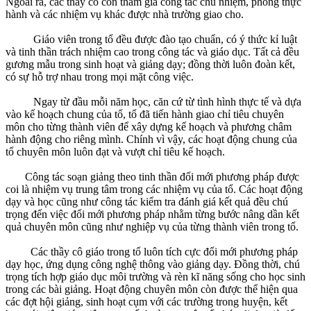
Ngoài ra, các thầy cô còn tham gia công tác chủ nhiệm, phòng thực
hành và các nhiệm vụ khác được nhà trường giao cho.
Giáo viên trong tổ đều được đào tạo chuẩn, có ý thức kỉ luật
và tinh thần trách nhiệm cao trong công tác và giáo dục. Tất cả đều
gương mẫu trong sinh hoạt và giảng dạy; đồng thời luôn đoàn kết,
có sự hỗ trợ nhau trong mọi mặt công việc.
Ngay từ đầu mỗi năm học, căn cứ từ tình hình thực tế và dựa
vào kế hoạch chung của tổ, tổ đã tiến hành giao chỉ tiêu chuyên
môn cho từng thành viên để xây dựng kế hoạch và phương châm
hành động cho riêng mình. Chính vì vậy, các hoạt động chung của
tổ chuyên môn luôn đạt và vượt chỉ tiêu kế hoạch.
Công tác soạn giảng theo tinh thần đổi mới phương pháp được
coi là nhiệm vụ trung tâm trong các nhiệm vụ của tổ. Các hoạt động
dạy và học cũng như công tác kiểm tra đánh giá kết quả đều chú
trọng đến việc đổi mới phương pháp nhằm từng bước nâng dần kết
quả chuyên môn cũng như nghiệp vụ của từng thành viên trong tổ.
Các thầy cô giáo trong tổ luôn tích cực đổi mới phương pháp
dạy học, ứng dụng công nghệ thông vào giảng dạy. Đồng thời, chú
trọng tích hợp giáo dục môi trường và rèn kĩ năng sống cho học sinh
trong các bài giảng. Hoạt động chuyên môn còn được thể hiện qua
các đợt hội giảng, sinh hoạt cụm với các trường trong huyện, kết