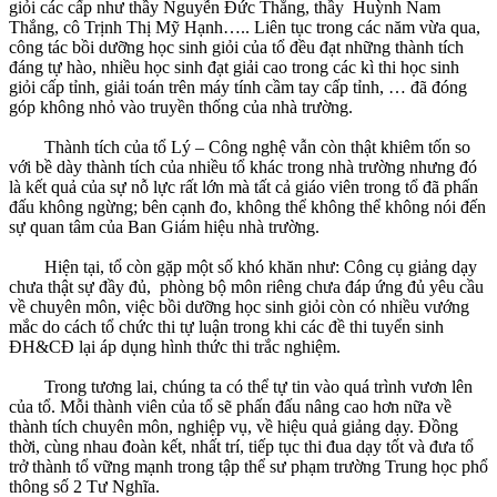
giỏi các cấp như thầy Nguyễn Đức Thắng, thầy Huỳnh Nam
Thắng, cô Trịnh Thị Mỹ Hạnh….. Liên tục trong các năm vừa qua,
công tác bồi dưỡng học sinh giỏi của tổ đều đạt những thành tích
đáng tự hào, nhiều học sinh đạt giải cao trong các kì thi học sinh
giỏi cấp tỉnh, giải toán trên máy tính cầm tay cấp tỉnh, … đã đóng
góp không nhỏ vào truyền thống của nhà trường.
Thành tích của tổ Lý – Công nghệ vẫn còn thật khiêm tốn so
với bề dày thành tích của nhiều tổ khác trong nhà trường nhưng đó
là kết quả của sự nỗ lực rất lớn mà tất cả giáo viên trong tổ đã phấn
đấu không ngừng; bên cạnh đo, không thể không thể không nói đến
sự quan tâm của Ban Giám hiệu nhà trường.
Hiện tại, tổ còn gặp một số khó khăn như: Công cụ giảng dạy
chưa thật sự đầy đủ, phòng bộ môn riêng chưa đáp ứng đủ yêu cầu
về chuyên môn, việc bồi dưỡng học sinh giỏi còn có nhiều vướng
mắc do cách tổ chức thi tự luận trong khi các đề thi tuyển sinh
ĐH&CĐ lại áp dụng hình thức thi trắc nghiệm.
Trong tương lai, chúng ta có thể tự tin vào quá trình vươn lên
của tổ. Mỗi thành viên của tổ sẽ phấn đấu nâng cao hơn nữa về
thành tích chuyên môn, nghiệp vụ, về hiệu quả giảng dạy. Đồng
thời, cùng nhau đoàn kết, nhất trí, tiếp tục thi đua dạy tốt và đưa tổ
trở thành tổ vững mạnh trong tập thể sư phạm trường Trung học phổ
thông số 2 Tư Nghĩa.