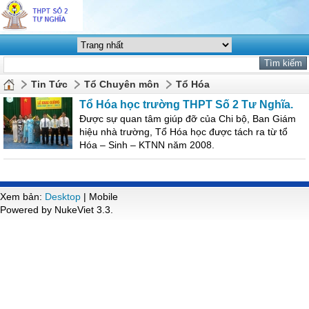
Tin Tức
Tổ Chuyên môn
Tổ Hóa
Tổ Hóa học trường THPT Số 2 Tư Nghĩa.
Được sự quan tâm giúp đỡ của Chi bộ, Ban Giám
hiệu nhà trường, Tổ Hóa học được tách ra từ tổ
Hóa – Sinh – KTNN năm 2008.
Xem bản:
Desktop
| Mobile
Powered by NukeViet 3.3.