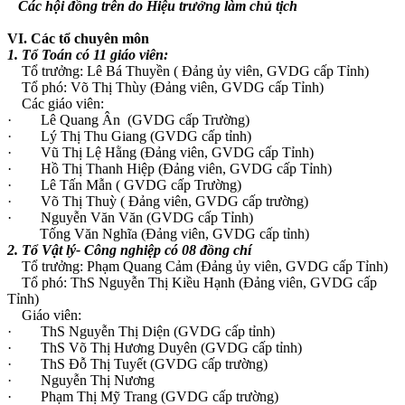
Các hội đồng trên do Hiệu trưởng làm chủ tịch
VI. Các tổ chuyên môn
1. Tổ Toán có 11 giáo viên:
Tổ trưởng: Lê Bá Thuyền ( Đảng ủy viên, GVDG cấp Tỉnh)
Tổ phó: Võ Thị Thùy (Đảng viên, GVDG cấp Tỉnh)
Các giáo viên:
· Lê Quang Ân (GVDG cấp Trường)
· Lý Thị Thu Giang (GVDG cấp tỉnh)
· Vũ Thị Lệ Hằng (Đảng viên, GVDG cấp Tỉnh)
· Hồ Thị Thanh Hiệp (Đảng viên, GVDG cấp Tỉnh)
· Lê Tấn Mẫn ( GVDG cấp Trường)
· Võ Thị Thuỳ ( Đảng viên, GVDG cấp trường)
· Nguyễn Văn Văn (GVDG cấp Tỉnh)
Tống Văn Nghĩa (Đảng viên, GVDG cấp tỉnh)
2. Tổ Vật lý- Công nghiệp có 08 đồng chí
Tổ trưởng: Phạm Quang Cảm (Đảng ủy viên, GVDG cấp Tỉnh)
Tổ phó: ThS Nguyễn Thị Kiều Hạnh (Đảng viên, GVDG cấp
Tỉnh)
Giáo viên:
· ThS Nguyễn Thị Diện (GVDG cấp tỉnh)
· ThS Võ Thị Hương Duyên (GVDG cấp tỉnh)
· ThS Đỗ Thị Tuyết (GVDG cấp trường)
· Nguyễn Thị Nương
· Phạm Thị Mỹ Trang (GVDG cấp trường)