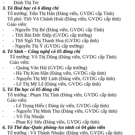
· Đinh Thị Tre
3. Tổ Hoá học có 6 đồng chí
Tổ trưởng: Trần Thị Hân (Đảng viên, GVDG cấp Tỉnh)
Tổ phó: ThS Võ Chánh Hoài (Đảng viên, GVDG cấp tỉnh)
Giáo viên:
· - Nguyễn Thị Bé (Đảng viên, GVDG cấp Tỉnh)
· - ThS Bùi Đức Điệp (GVDG cấp trường)
· - ThS Ngô Thị Thanh Hoa (GVDG cấp tỉnh)
· - Nguyễn Thị Ý (GVDG cấp trường)
4. Tổ Sinh – Công nghệ có 05 đồng chí
Tổ trưởng: Võ Thị Dũng (Đảng viên, GVDG cấp Tỉnh)
Giáo viên:
· - Quảng Văn Hải (GVDG cấp trường)
- Hà Thị Kim Hân (Đảng viên, GVDG cấp tỉnh)
· - Nguyễn Thị Mỹ Linh (Đảng viên, GVDG cấp tỉnh)
· - Lê Thị Mỹ Lệ (Đảng viên, GVDG cấp tỉnh)
5. Tổ Tin học có 05 đồng chí
Tổ trưởng : Phạm Thị Tính (Đảng viên, GVDG cấp tỉnh)
Giáo viên:
- Lê Trọng Hiếu ( Đảng ủy viên, GVDG cấp tỉnh)
· - Nguyễn Thị Minh Thu (Đảng viên, GVDG cấp tỉnh)
· - Võ Thị Nhuận
- Phan Kỳ Sửu (Đảng viên, GVDG cấp tỉnh)
6. Tổ Thể dục-Quốc phòng-An ninh có 04 giáo viên
Tổ trưởng : Võ Thành Nhuận: (Đảng viên, GVDG cấp tỉnh)