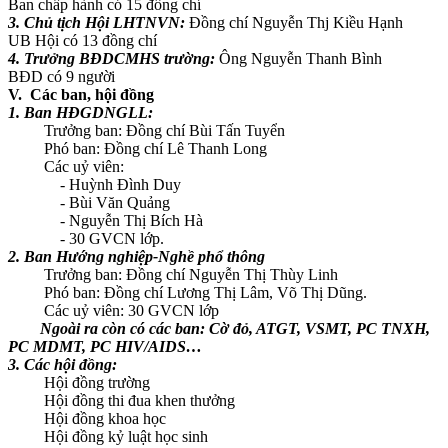
Ban chấp hành có 15 đồng chí
3. Chủ tịch Hội LHTNVN:
Đồng chí Nguyễn Thj Kiều Hạnh
UB Hội có 13 đồng chí
4. Trưởng BĐDCMHS trường:
Ông Nguyễn Thanh Bình
BĐD có 9 người
V. Các ban, hội đồng
1. Ban HĐGDNGLL:
Trưởng ban: Đồng chí Bùi Tấn Tuyển
Phó ban: Đồng chí Lê Thanh Long
Các uỷ viên:
- Huỳnh Đình Duy
- Bùi Văn Quảng
- Nguyễn Thị Bích Hà
- 30 GVCN lớp.
2. Ban Hướng nghiệp-Nghề phổ thông
Trưởng ban: Đồng chí Nguyễn Thị Thùy Linh
Phó ban: Đồng chí Lương Thị Lâm, Võ Thị Dũng.
Các uỷ viên: 30 GVCN lớp
Ngoài ra còn có các ban: Cờ đỏ, ATGT, VSMT, PC TNXH,
PC MDMT, PC HIV/AIDS…
3. Các hội đồng:
Hội đồng trường
Hội đồng thi đua khen thưởng
Hội đồng khoa học
Hội đồng kỷ luật học sinh