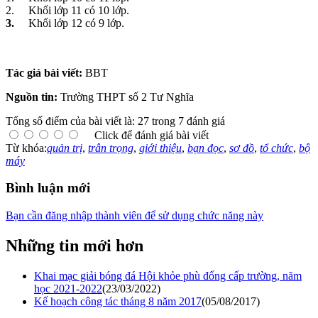
2. Khối lớp 11 có 10 lớp.
3.
Khối lớp 12 có 9 lớp.
Tác giả bài viết:
BBT
Nguồn tin:
Trường THPT số 2 Tư Nghĩa
Tổng số điểm của bài viết là: 27 trong 7 đánh giá
Click để đánh giá bài viết
Từ khóa:
quản trị
,
trân trọng
,
giới thiệu
,
bạn đọc
,
sơ đồ
,
tổ chức
,
bộ
máy
Bình luận mới
Bạn cần đăng nhập thành viên để sử dụng chức năng này
Những tin mới hơn
Khai mạc giải bóng đá Hội khỏe phù đổng cấp trường, năm
học 2021-2022
(23/03/2022)
Kế hoạch công tác tháng 8 năm 2017
(05/08/2017)