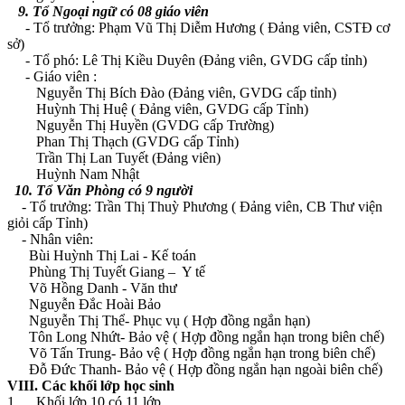
9. Tổ Ngoại ngữ có 08 giáo viên
- Tổ trưởng: Phạm Vũ Thị Diễm Hương ( Đảng viên, CSTĐ cơ
sở)
- Tổ phó: Lê Thị Kiều Duyên (Đảng viên, GVDG cấp tỉnh)
- Giáo viên :
Nguyễn Thị Bích Đào (Đảng viên, GVDG cấp tỉnh)
Huỳnh Thị Huệ ( Đảng viên, GVDG cấp Tỉnh)
Nguyễn Thị Huyền (GVDG cấp Trường)
Phan Thị Thạch (GVDG cấp Tỉnh)
Trần Thị Lan Tuyết (Đảng viên)
Huỳnh Nam Nhật
10. Tổ Văn Phòng có 9 người
- Tổ trưởng: Trần Thị Thuỳ Phương ( Đảng viên, CB Thư viện
giỏi cấp Tỉnh)
- Nhân viên:
Bùi Huỳnh Thị Lai - Kế toán
Phùng Thị Tuyết Giang – Y tế
Võ Hồng Danh - Văn thư
Nguyễn Đắc Hoài Bảo
Nguyễn Thị Thể- Phục vụ ( Hợp đồng ngắn hạn)
Tôn Long Nhứt- Bảo vệ ( Hợp đồng ngắn hạn trong biên chế)
Võ Tấn Trung- Bảo vệ ( Hợp đồng ngắn hạn trong biên chế)
Đỗ Đức Thanh- Bảo vệ ( Hợp đồng ngắn hạn ngoài biên chế)
VIII. Các khối lớp học sinh
1. Khối lớp 10 có 11 lớp.