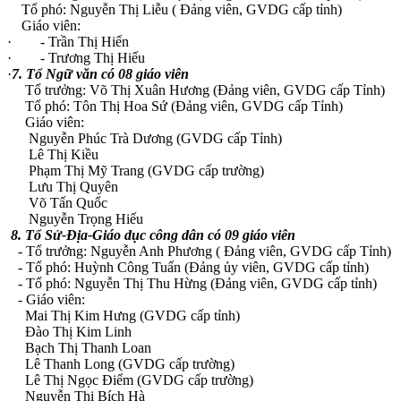
Tổ phó: Nguyễn Thị Liễu ( Đảng viên, GVDG cấp tỉnh)
Giáo viên:
· - Trần Thị Hiển
· - Trương Thị Hiếu
·
7. Tổ Ngữ văn có 08 giáo viên
Tổ trưởng: Võ Thị Xuân Hương (Đảng viên, GVDG cấp Tỉnh)
Tổ phó: Tôn Thị Hoa Sứ (Đảng viên, GVDG cấp Tỉnh)
Giáo viên:
Nguyễn Phúc Trà Dương (GVDG cấp Tỉnh)
Lê Thị Kiều
Phạm Thị Mỹ Trang (GVDG cấp trường)
Lưu Thị Quyên
Võ Tấn Quốc
Nguyễn Trọng Hiếu
8. Tổ Sử-Địa-Giáo dục công dân có 09 giáo viên
- Tổ trưởng: Nguyễn Anh Phương ( Đảng viên, GVDG cấp Tỉnh)
- Tổ phó: Huỳnh Công Tuấn (Đảng ủy viên, GVDG cấp tỉnh)
- Tổ phó: Nguyễn Thị Thu Hừng (Đảng viên, GVDG cấp tỉnh)
- Giáo viên:
Mai Thị Kim Hưng (GVDG cấp tỉnh)
Đào Thị Kim Linh
Bạch Thị Thanh Loan
Lê Thanh Long (GVDG cấp trường)
Lê Thị Ngọc Điểm (GVDG cấp trường)
Nguyễn Thị Bích Hà