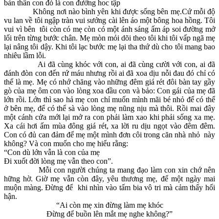
bản thân con đó là con đường hoc tập
Không nơi nào bình yên khi được sống bên mẹ.Cứ mỗi độ
vu lan về tôi ngập tràn vui sướng cài lên áo một bông hoa hồng. Tôi
vui vì bên tôi còn có mẹ còn có một ánh sáng ấm áp soi đường mở
lối trên từng bước chân. Mẹ mòn mỏi dõi theo tôi khi tôi vấp ngã mẹ
lại nâng tôi dậy. Khi tôi lạc bước mẹ lại tha thứ dù cho tôi mang bao
nhiêu lầm lỗi.
Ai đã cùng khóc với con, ai đã cùng cười với con, ai đã
đánh đòn con đến rứ máu nhưng rồi ai đã xoa dịu nỗi đau đó chỉ có
thể là mẹ. Mẹ có nhớ chăng vào những đêm giá rét đôi bàn tay gầy
gò của mẹ ôm con vào lòng xoa đầu con và bảo: Con gái của mẹ đã
lớn rồi. Lớn thì sao hả mẹ con chỉ muốn mình mãi bé nhỏ để có thể
ở bên mẹ, để có thể sà vào lòng mẹ nũng nịu mà thôi. Rồi mai đây
một cánh cửa mới lại mở ra con phải làm xao khi phải sống xa mẹ.
Xa cái hơi ấm mùa đông giá rét, xa lời ru dịu ngọt vào đêm đêm.
Con có đủ can đảm để mẹ một mình đơn côi trong căn nhà nhỏ này
không? Và con muốn cho mẹ hiểu rằng:
“Con dù lớn vẫn là con của mẹ
Đi xuốt đời lòng mẹ vẫn theo con”.
Mỗi con người chúng ta mang đạo làm con xin chớ nên
hững hờ. Giờ mẹ vẫn còn đây, yêu thương mẹ, để một ngày mai
muộn màng. Đừng để khi nhìn vào tấm bia vô tri mà cảm thấy hối
hận.
“Ai còn mẹ xin đừng làm mẹ khóc
Đừng để buồn lên mắt mẹ nghe không?”