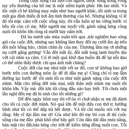
Trong cuộc sống của mỗi con người, được sống trong vòng
tay yêu thương của bố mẹ là một niềm hạnh phúc lớn lao nhất. Và
tôi- một cô bé không may mắn như bao người khác, tôi sinh ra trong
một gia đình thiếu đi hơi ấm tình thương của bố. Nhưng không vì lẽ
đó tôi mặc cảm với cuộc sống này, tôi vẫn luôn tự tin vững bước vì
bên tôi còn có mẹ. Một người mẹ tuyệt vời, gánh nặng lưng còng
nuôi tôi khôn lớn ròng rã mười bảy năm trời.
Đã ba mươi sáu mùa xuân trôi qua ,trải nghiệm bao sóng
gió của cuộc đời, nhưng sao không làm thay đổi nụ cười ấm áp trên
đôi môi hồng hào, chúm chím ấy của mẹ. Thương lắm mẹ ơi những
nụ cười gắng gượng! Vẫn đôi mắt ấy, đôi mắt long lanh huyền dịu
với cái nhìn xa căm. Có lẽ một quá khứ đau buồn đã để lại nỗi đau
có thể nhìn thấy được chỉ qua ánh mắt chăng?
Cuộc đời của mẹ như một vết xe đổ, con sẽ không bao giờ
bước trên con đường mòn ấy để đi đâu mẹ ạ! Cũng chỉ vì mẹ lầm
đường lạc bước để rồi sinh tôi ra như một gánh nặng của cuộc đời
mình. Mặt cho tiếng đời mỉa mai, một thân một mình mẹ nuôi tôi
khôn lớn. Vậy mà đôi khi tôi cũng đâu nào hay biết. Tôi chưa một
lần nghĩ đến mẹ đã hi sinh cho tôi những gì?
Để đến ngày hôm nay tôi vỡ òa vì chợt nhận ra mẹ đã dành
cho tôi cả cuộc đời mình. Nó quá lớn để một đứa con thờ ơ, bướng
bĩnh như tôi có thể đáp trả hết được. Và tôi chỉ muốn nói với mẹ
rằng: Mẹ vĩ đại lắm mẹ ơi! Gía như khi đó mẹ bỏ con đi thì cuộc
sống của mẹ đâu phải khổ như bây giờ. Còn đâu dãi dầu mưa nắng,
bán mặt cho đất,bán lưng cho trời để kiếm từng đồng nuôi con. Tôi