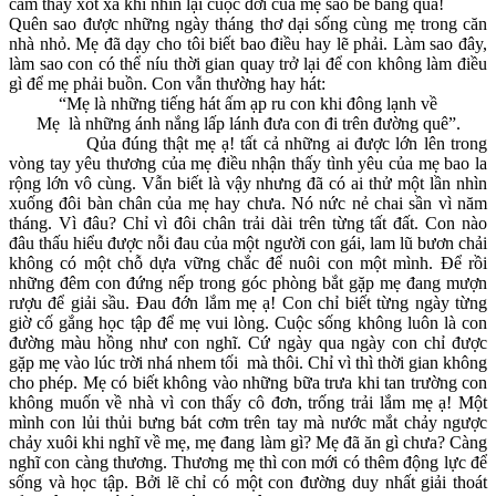
cảm thấy xót xa khi nhìn lại cuộc đời của mẹ sao bẽ bàng quá!
Quên sao được những ngày tháng thơ dại sống cùng mẹ trong căn
nhà nhỏ. Mẹ đã dạy cho tôi biết bao điều hay lẽ phải. Làm sao đây,
làm sao con có thể níu thời gian quay trở lại để con không làm điều
gì để mẹ phải buồn. Con vẫn thường hay hát:
“Mẹ là những tiếng hát ấm ạp ru con khi đông lạnh về
Mẹ là những ánh nắng lấp lánh đưa con đi trên đường quê”.
Qủa đúng thật mẹ ạ! tất cả những ai được lớn lên trong
vòng tay yêu thương của mẹ điều nhận thấy tình yêu của mẹ bao la
rộng lớn vô cùng. Vẫn biết là vậy nhưng đã có ai thử một lần nhìn
xuống đôi bàn chân của mẹ hay chưa. Nó nức nẻ chai sần vì năm
tháng. Vì đâu? Chỉ vì đôi chân trải dài trên từng tất đất. Con nào
đâu thấu hiểu được nỗi đau của một người con gái, lam lũ bươn chải
không có một chỗ dựa vững chắc để nuôi con một mình. Để rồi
những đêm con đứng nếp trong góc phòng bắt gặp mẹ đang mượn
rượu để giải sầu. Đau đớn lắm mẹ ạ! Con chỉ biết từng ngày từng
giờ cố gắng học tập để mẹ vui lòng. Cuộc sống không luôn là con
đường màu hồng như con nghĩ. Cứ ngày qua ngày con chỉ được
gặp mẹ vào lúc trời nhá nhem tối mà thôi. Chỉ vì thì thời gian không
cho phép. Mẹ có biết không vào những bữa trưa khi tan trường con
không muốn về nhà vì con thấy cô đơn, trống trải lắm mẹ ạ! Một
mình con lủi thủi bưng bát cơm trên tay mà nước mắt chảy ngược
chảy xuôi khi nghĩ về mẹ, mẹ đang làm gì? Mẹ đã ăn gì chưa? Càng
nghĩ con càng thương. Thương mẹ thì con mới có thêm động lực để
sống và học tập. Bởi lẽ chỉ có một con đường duy nhất giải thoát