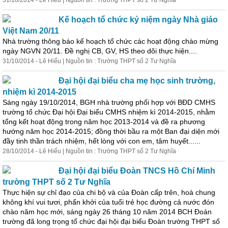
31/10/2014 - Lê Hiếu | Nguồn tin : Trường THPT số 2 Tư Nghĩa
Kế hoạch tổ chức kỷ niệm ngày Nhà giáo
Việt Nam 20/11
Nhà trường thông
báo
kế hoạch tổ chức các hoạt động chào mừng
ngày NGVN 20/11. Đề nghị CB, GV, HS theo dõi thực hiện....
31/10/2014 - Lê Hiếu | Nguồn tin : Trường THPT số 2 Tư Nghĩa
Đại hội đại biểu cha mẹ học sinh trường,
nhiệm kì 2014-2015
Sáng ngày 19/10/2014, BGH nhà trường phối hợp với BĐD CMHS
trường tổ chức Đại hội Đại biểu CMHS nhiệm kì 2014-2015, nhằm
tổng kết hoạt động trong năm học 2013-2014 và đề ra phương
hướng năm học 2014-2015; đồng thời bầu ra một Ban đại diện mới
đầy tinh thần trách nhiệm, hết lòng với con em, tâm huyết......
28/10/2014 - Lê Hiếu | Nguồn tin : Trường THPT số 2 Tư Nghĩa
Đại hội đại biểu Đoàn TNCS Hồ Chí Minh
trường THPT số 2 Tư Nghĩa
Thực hiện sự chỉ đạo của chi bộ và của Đoàn cấp trên, hoà chung
không khí vui tươi, phấn khởi của tuổi trẻ học đường cả nước đón
chào năm học mới, sáng ngày 26 tháng 10 năm 2014 BCH Đoàn
trường đã long trọng tổ chức đại hội đại biểu Đoàn trường THPT số