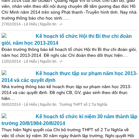
năm 2014 của Sở GD&ĐT Quảng Ngãi V/v tổ chức cho cán bộ, giáo
viên, nhân viên theo dõi nội dung chuyên đề tấm gương đạo đức Hồ
Chí Minh năm 2014 trên sóng Phát thanh -Truyền hình tỉnh. Nay nhà
trường thông báo cho học sinh......
27/02/2014 - Lê Hiếu | Nguồn tin : -/-
Kế hoạch tổ chức Hội thi Bí thư chi đoàn
giỏi, năm học 2013-2014
Đoàn trường thông báo kế hoạch tổ chức Hội thi Bí thư chi đoàn giỏi,
năm học 2013-2014. Đề nghị các Chi đoàn theo dõi thực hiện....
12/02/2014 - Lê Hiếu | Nguồn tin : -/-
Kế hoạch thực tập sư phạm năm học 2013-
2014 và các quyết định
Nhà trường thông báo kế hoạch thực tập sư phạm năm học 2013-
2014 và các quyết định. Đề nghị CB, GV, giáo sinh theo dõi thực
hiện....
06/02/2014 - Lê Hiếu | Nguồn tin : Trường THPT số 2 Tư Nghĩa
Kế hoạch tổ chức kỉ niệm 30 năm thành lập
trường 20/8/1984-20/8/2014
Thực hiện Nghị quyết của Chi bộ trường THPT số 2 Tư Nghĩa về
việc tổ chức kỷ niệm 30 năm ngày thành lập trường; Nghị quyết Hội