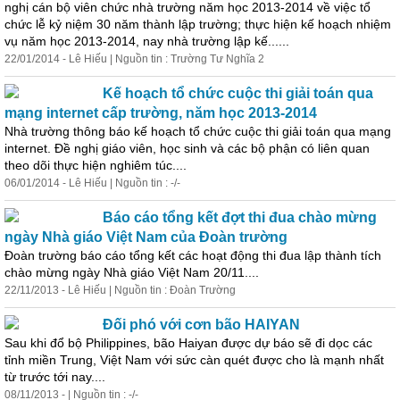
nghị cán bộ viên chức nhà trường năm học 2013-2014 về việc tổ
chức lễ kỷ niệm 30 năm thành lập trường; thực hiện kế hoạch nhiệm
vụ năm học 2013-2014, nay nhà trường lập kế......
22/01/2014 - Lê Hiếu | Nguồn tin : Trường Tư Nghĩa 2
Kế hoạch tổ chức cuộc thi giải toán qua
mạng internet cấp trường, năm học 2013-2014
Nhà trường thông
báo
kế hoạch tổ chức cuộc thi giải toán qua mạng
internet. Đề nghị giáo viên, học sinh và các bộ phận có liên quan
theo dõi thực hiện nghiêm túc....
06/01/2014 - Lê Hiếu | Nguồn tin : -/-
Báo cáo tổng kết đợt thi đua chào mừng
ngày Nhà giáo Việt Nam của Đoàn trường
Đoàn trường
báo
cáo
tổng kết các hoạt động thi đua lập thành tích
chào mừng ngày Nhà giáo Việt Nam 20/11....
22/11/2013 - Lê Hiếu | Nguồn tin : Đoàn Trường
Đối phó với cơn bão HAIYAN
Sau khi đổ bộ Philippines, bão Haiyan được dự
báo
sẽ đi dọc các
tỉnh miền Trung, Việt Nam với sức càn quét được cho là mạnh nhất
từ trước tới nay....
08/11/2013 - | Nguồn tin : -/-