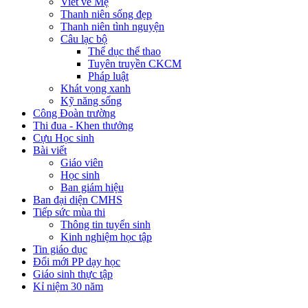
Viết về Mẹ
Thanh niên sống đẹp
Thanh niên tình nguyện
Câu lạc bộ
Thể dục thể thao
Tuyên truyền CKCM
Pháp luật
Khát vọng xanh
Kỹ năng sống
Công Đoàn trường
Thi đua - Khen thưởng
Cựu Học sinh
Bài viết
Giáo viên
Học sinh
Ban giám hiệu
Ban đại diện CMHS
Tiếp sức mùa thi
Thông tin tuyển sinh
Kinh nghiệm học tập
Tin giáo dục
Đổi mới PP dạy học
Giáo sinh thực tập
Kỉ niệm 30 năm