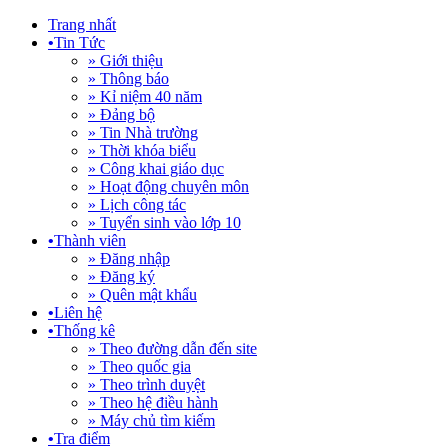
Trang nhất
•
Tin Tức
» Giới thiệu
» Thông báo
» Kỉ niệm 40 năm
» Đảng bộ
» Tin Nhà trường
» Thời khóa biểu
» Công khai giáo dục
» Hoạt động chuyên môn
» Lịch công tác
» Tuyển sinh vào lớp 10
•
Thành viên
» Đăng nhập
» Đăng ký
» Quên mật khẩu
•
Liên hệ
•
Thống kê
» Theo đường dẫn đến site
» Theo quốc gia
» Theo trình duyệt
» Theo hệ điều hành
» Máy chủ tìm kiếm
•
Tra điểm