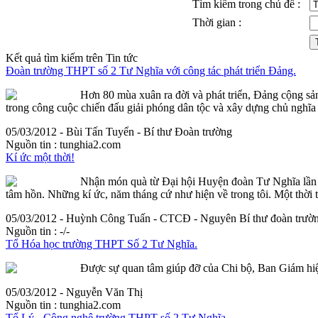
Tìm kiếm trong chủ đề :
Thời gian :
Kết quả tìm kiếm trên Tin tức
Đoàn trường THPT số 2 Tư Nghĩa với công tác phát triển Đảng.
Hơn 80 mùa xuân ra đời và phát triển, Đảng cộng sả
trong công cuộc chiến đấu giải phóng dân tộc và xây dựng chủ nghĩa xã
05/03/2012 - Bùi Tấn Tuyển - Bí thư Đoàn trường
Nguồn tin :
tunghia2.com
Kí ức một thời!
Nhận món quà từ Đại hội Huyện đoàn Tư Nghĩa lần 
tâm hồn. Những kí ức, năm tháng cứ như hiện về trong tôi. Một thời t
05/03/2012 - Huỳnh Công Tuấn - CTCĐ - Nguyên Bí thư đoàn trườ
Nguồn tin :
-/-
Tổ Hóa học trường THPT Số 2 Tư Nghĩa.
Được sự quan tâm giúp đỡ của Chi bộ, Ban Giám hiệ
05/03/2012 - Nguyễn Văn Thị
Nguồn tin :
tunghia2.com
Tổ Lý - Công nghệ trường THPT số 2 Tư Nghĩa