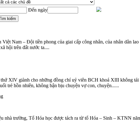
Đến ngày
n Việt Nam – Đội tiền phong của giai cấp công nhân, của nhân dân lao
 hội trên đất nước ta....
thứ XIV giành cho những đồng chí uỷ viên BCH khoá XIII không tái
uổi trẻ hồn nhiên, không bận bịu chuyện vợ con, chuyện......
ng
u nhà trường, Tổ Hóa học được tách ra từ tổ Hóa – Sinh – KTNN năm