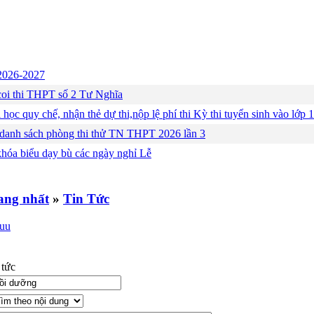
c 2026-2027
ng coi thi THPT số 2 Tư Nghĩa
 học quy chế, nhận thẻ dự thi,nộp lệ phí thi Kỳ thi tuyển sinh vào lớ
 danh sách phòng thi thử TN THPT 2026 lần 3
khóa biểu dạy bù các ngày nghỉ Lễ
»
Tin Tức
 tức