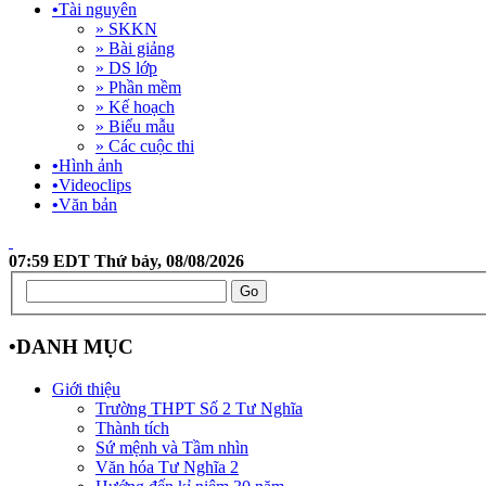
•
Tài nguyên
» SKKN
» Bài giảng
» DS lớp
» Phần mềm
» Kế hoạch
» Biểu mẫu
» Các cuộc thi
•
Hình ảnh
•
Videoclips
•
Văn bản
07:59 EDT Thứ bảy, 08/08/2026
•
DANH MỤC
Giới thiệu
Trường THPT Số 2 Tư Nghĩa
Thành tích
Sứ mệnh và Tầm nhìn
Văn hóa Tư Nghĩa 2