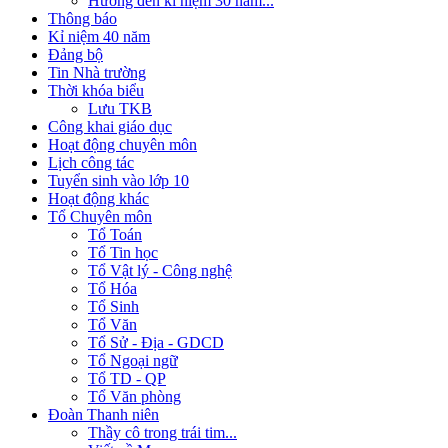
Hướng đến kỉ niệm 30 năm...
Thông báo
Kỉ niệm 40 năm
Đảng bộ
Tin Nhà trường
Thời khóa biểu
Lưu TKB
Công khai giáo dục
Hoạt động chuyên môn
Lịch công tác
Tuyển sinh vào lớp 10
Hoạt động khác
Tổ Chuyên môn
Tổ Toán
Tổ Tin học
Tổ Vật lý - Công nghệ
Tổ Hóa
Tổ Sinh
Tổ Văn
Tổ Sử - Địa - GDCD
Tổ Ngoại ngữ
Tổ TD - QP
Tổ Văn phòng
Đoàn Thanh niên
Thầy cô trong trái tim...