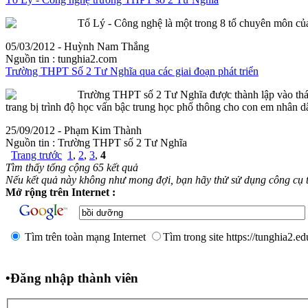
Tổ Lý - Công nghệ là một trong 8 tổ chuyên môn của
05/03/2012 - Huỳnh Nam Thắng
Nguồn tin :
tunghia2.com
Trường THPT Số 2 Tư Nghĩa qua các giai đoạn phát triển
Trường THPT số 2 Tư Nghĩa được thành lập vào thán
trang bị trình độ học vấn bậc trung học phổ thông cho con em nhân d
25/09/2012 - Phạm Kim Thành
Nguồn tin :
Trường THPT số 2 Tư Nghĩa
Trang trước
1
,
2
,
3
,
4
Tìm thấy tổng cộng 65 kết quả
Nếu kết quả này không như mong đợi, bạn hãy thử sử dụng công cụ 
Mở rộng trên Internet :
Tìm trên toàn mạng Internet
Tìm trong site https://tunghia2.e
•
Đăng nhập thành viên