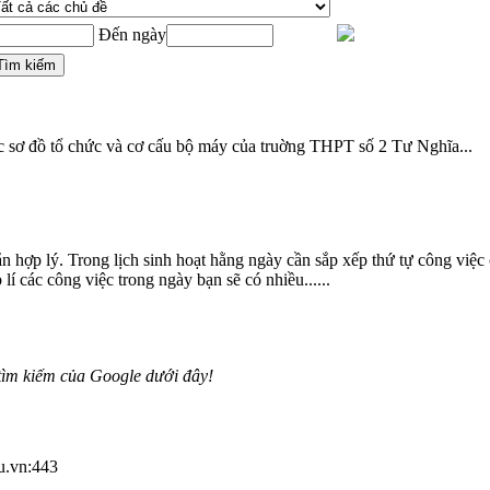
Đến ngày
ọc sơ đồ tổ chức và cơ cấu
bộ
máy
của truờng THPT số 2 Tư Nghĩa...
 hợp lý. Trong lịch sinh hoạt hằng ngày cần sắp xếp thứ tự công việc 
lí các công việc trong ngày bạn sẽ có nhiều......
tìm kiếm của Google dưới đây!
du.vn:443