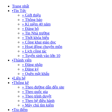
Trang nhất
•
Tin Tức
» Giới thiệu
» Thông báo
» Kỉ niệm 40 năm
» Đảng bộ
» Tin Nhà trường
» Thời khóa biểu
» Công khai giáo dục
» Hoạt động chuyên môn
» Lịch công tác
» Tuyển sinh vào lớp 10
•
Thành viên
» Đăng nhập
» Đăng ký
» Quên mật khẩu
•
Liên hệ
•
Thống kê
» Theo đường dẫn đến site
» Theo quốc gia
» Theo trình duyệt
» Theo hệ điều hành
» Máy chủ tìm kiếm
•
Tra điểm