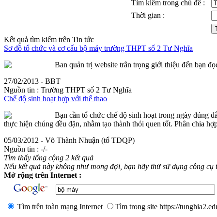
Tìm kiếm trong chủ đề :
Thời gian :
Kết quả tìm kiếm trên Tin tức
Sơ đồ tổ chức và cơ cấu
bộ
máy
trường THPT số 2 Tư Nghĩa
Ban quản trị website trân trọng giới thiệu đến bạn đ
27/02/2013 - BBT
Nguồn tin :
Trường THPT số 2 Tư Nghĩa
Chế độ sinh hoạt hợp với thể thao
Bạn cần tổ chức chế độ sinh hoạt trong ngày đúng đắn
thực hiện chúng đều đặn, nhằm tạo thành thói quen tốt. Phân chia hợp 
05/03/2012 - Võ Thành Nhuận (tổ TDQP)
Nguồn tin :
-/-
Tìm thấy tổng cộng 2 kết quả
Nếu kết quả này không như mong đợi, bạn hãy thử sử dụng công cụ 
Mở rộng trên Internet :
Tìm trên toàn mạng Internet
Tìm trong site https://tunghia2.e