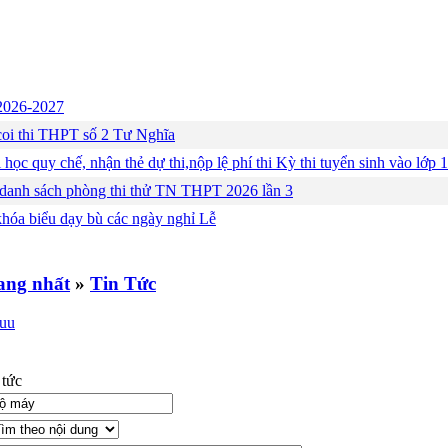
c 2026-2027
ng coi thi THPT số 2 Tư Nghĩa
 học quy chế, nhận thẻ dự thi,nộp lệ phí thi Kỳ thi tuyển sinh vào lớ
 danh sách phòng thi thử TN THPT 2026 lần 3
khóa biểu dạy bù các ngày nghỉ Lễ
»
Tin Tức
 tức