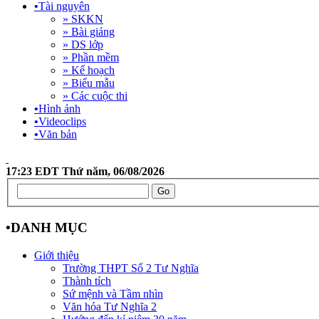
•
Tài nguyên
» SKKN
» Bài giảng
» DS lớp
» Phần mềm
» Kế hoạch
» Biểu mẫu
» Các cuộc thi
•
Hình ảnh
•
Videoclips
•
Văn bản
17:23 EDT Thứ năm, 06/08/2026
•
DANH MỤC
Giới thiệu
Trường THPT Số 2 Tư Nghĩa
Thành tích
Sứ mệnh và Tầm nhìn
Văn hóa Tư Nghĩa 2