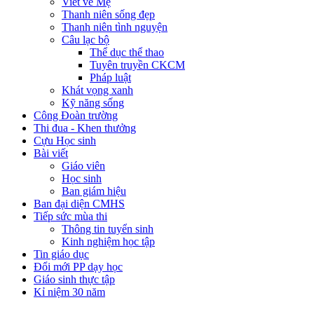
Viết về Mẹ
Thanh niên sống đẹp
Thanh niên tình nguyện
Câu lạc bộ
Thể dục thể thao
Tuyên truyền CKCM
Pháp luật
Khát vọng xanh
Kỹ năng sống
Công Đoàn trường
Thi đua - Khen thưởng
Cựu Học sinh
Bài viết
Giáo viên
Học sinh
Ban giám hiệu
Ban đại diện CMHS
Tiếp sức mùa thi
Thông tin tuyển sinh
Kinh nghiệm học tập
Tin giáo dục
Đổi mới PP dạy học
Giáo sinh thực tập
Kỉ niệm 30 năm