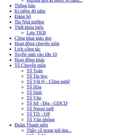
Hướng đến kỉ niệm 30 năm...
Thông báo
Kỉ niệm 40 năm
Đảng bộ
Tin Nhà trường
Thời khóa biểu
Lưu TKB
Công khai giáo dục
Hoạt động chuyên môn
Lịch công tác
Tuyển sinh vào lớp 10
Hoạt động khác
Tổ Chuyên môn
Tổ Toán
Tổ Tin học
Tổ Vật lý - Công nghệ
Tổ Hóa
Tổ Sinh
Tổ Văn
Tổ Sử - Địa - GDCD
Tổ Ngoại ngữ
Tổ TD - QP
Tổ Văn phòng
Đoàn Thanh niên
Thầy cô trong trái tim...