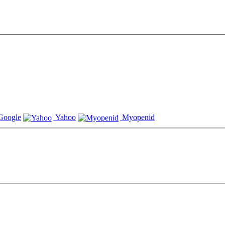
oogle
Yahoo
Myopenid