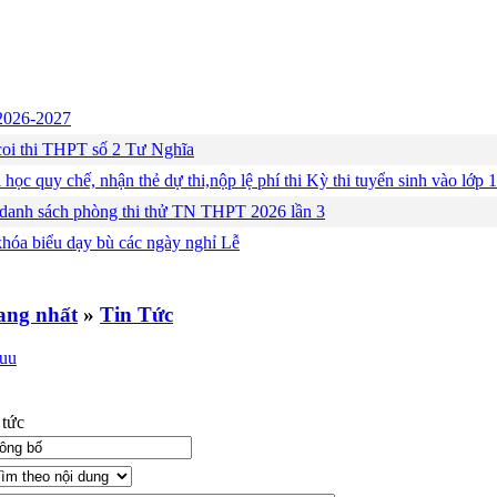
c 2026-2027
ng coi thi THPT số 2 Tư Nghĩa
 học quy chế, nhận thẻ dự thi,nộp lệ phí thi Kỳ thi tuyển sinh vào lớ
 danh sách phòng thi thử TN THPT 2026 lần 3
khóa biểu dạy bù các ngày nghỉ Lễ
»
Tin Tức
 tức