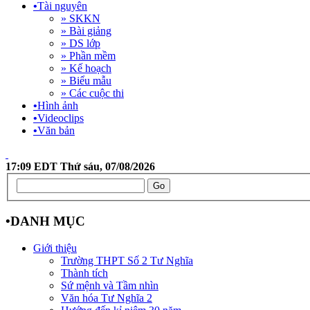
•
Tài nguyên
» SKKN
» Bài giảng
» DS lớp
» Phần mềm
» Kế hoạch
» Biểu mẫu
» Các cuộc thi
•
Hình ảnh
•
Videoclips
•
Văn bản
17:09 EDT Thứ sáu, 07/08/2026
•
DANH MỤC
Giới thiệu
Trường THPT Số 2 Tư Nghĩa
Thành tích
Sứ mệnh và Tầm nhìn
Văn hóa Tư Nghĩa 2