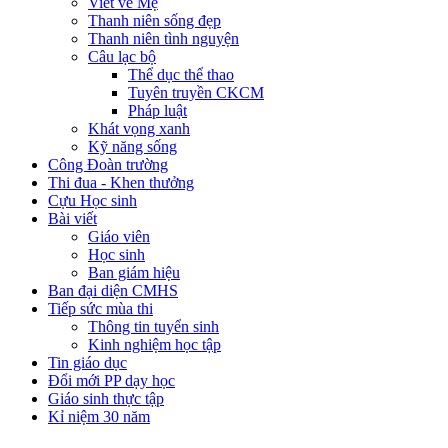
Viết về Mẹ
Thanh niên sống đẹp
Thanh niên tình nguyện
Câu lạc bộ
Thể dục thể thao
Tuyên truyền CKCM
Pháp luật
Khát vọng xanh
Kỹ năng sống
Công Đoàn trường
Thi đua - Khen thưởng
Cựu Học sinh
Bài viết
Giáo viên
Học sinh
Ban giám hiệu
Ban đại diện CMHS
Tiếp sức mùa thi
Thông tin tuyển sinh
Kinh nghiệm học tập
Tin giáo dục
Đổi mới PP dạy học
Giáo sinh thực tập
Kỉ niệm 30 năm