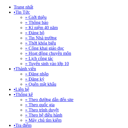
Trang nhất
•
Tin Tức
» Giới thiệu
» Thông báo
» Kỉ niệm 40 năm
» Đảng bộ
» Tin Nhà trường
» Thời khóa biểu
» Công khai giáo dục
» Hoạt động chuyên môn
» Lịch công tác
» Tuyển sinh vào lớp 10
•
Thành viên
» Đăng nhập
» Đăng ký
» Quên mật khẩu
•
Liên hệ
•
Thống kê
» Theo đường dẫn đến site
» Theo quốc gia
» Theo trình duyệt
» Theo hệ điều hành
» Máy chủ tìm kiếm
•
Tra điểm