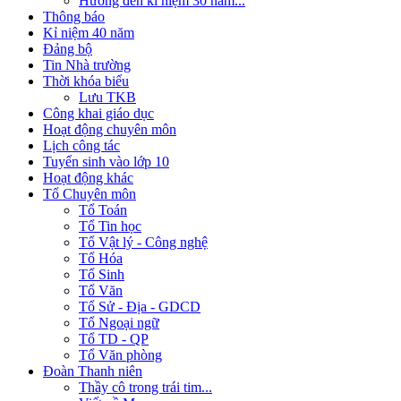
Hướng đến kỉ niệm 30 năm...
Thông báo
Kỉ niệm 40 năm
Đảng bộ
Tin Nhà trường
Thời khóa biểu
Lưu TKB
Công khai giáo dục
Hoạt động chuyên môn
Lịch công tác
Tuyển sinh vào lớp 10
Hoạt động khác
Tổ Chuyên môn
Tổ Toán
Tổ Tin học
Tổ Vật lý - Công nghệ
Tổ Hóa
Tổ Sinh
Tổ Văn
Tổ Sử - Địa - GDCD
Tổ Ngoại ngữ
Tổ TD - QP
Tổ Văn phòng
Đoàn Thanh niên
Thầy cô trong trái tim...