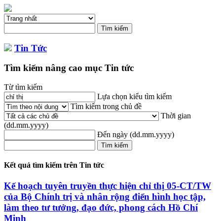
Tin Tức
Tìm kiếm nâng cao mục Tin tức
Từ tìm kiếm
Lựa chọn kiểu tìm kiếm
Tìm kiếm trong chủ đề
Thời gian
(dd.mm.yyyy)
Đến ngày
(dd.mm.yyyy)
Kết quả tìm kiếm trên Tin tức
Kế hoạch tuyên truyền thực hiện
chỉ
thị
05-CT/TW
của Bộ Chính trị và nhân rộng điển hình học tập,
làm theo tư tưởng, đạo đức, phong cách Hồ Chí
Minh