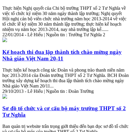
Thực hiện Nghị quyết của Chi bộ trường THPT số 2 Tư Nghĩa về
việc tổ chức kỷ niệm 30 năm ngày thành lập trường; Nghị quyết
Hội nghị cán bộ viên chức nhà trường năm học 2013-2014 về việc
tổ chức lễ kỷ niệm 30 năm thành lập trường; thực hiện kế hoạch
nhiệm vụ năm học 2013-2014, nay nhà trường lập kế......
22/01/2014 - Lê Hiếu | Nguồn tin : Trường Tư Nghĩa 2
Kế hoạch thi đua lập thành tích chào mừng ngày
Nhà giáo Việt Nam 20-11
Thực hiện kế hoạch công tác Đoàn và phong trào thanh niên năm
học 2013-2014 của Đoàn trường THPT số 2 Tư Nghĩa. BCH Đoàn
trường xây dựng kế hoạch thi đua lập thành tích chào mừng ngày
Nhà giáo Việt Nam 20/11...
29/10/2013 - Lê Hiếu | Nguồn tin : Đoàn Trường
Sơ đồ tổ chức và cơ cấu bộ máy trường THPT số 2
Tư Nghĩa
Ban quản trị website trân trọng
giới
thiệu
đến bạn đọc sơ đồ tổ chức
và cơ cấu bộ máy của truờng THPT số 2 Tư Nghĩa...