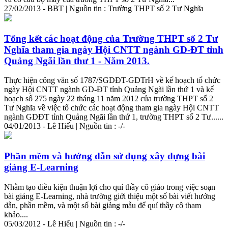
27/02/2013 - BBT | Nguồn tin : Trường THPT số 2 Tư Nghĩa
Tổng kết các hoạt động của Trường THPT số 2 Tư
Nghĩa tham gia ngày Hội CNTT ngành GD-ĐT tỉnh
Quảng Ngãi lần thư 1 - Năm 2013.
Thực hiện công văn số 1787/SGDĐT-GDTrH về kế hoạch tổ chức
ngày Hội CNTT ngành GD-ĐT tỉnh Quảng Ngãi lần thứ 1 và kế
hoạch số 275 ngày 22 tháng 11 năm 2012 của trường THPT số 2
Tư Nghĩa về việc tổ chức các hoạt động tham gia ngày Hội CNTT
ngành GDĐT tỉnh Quảng Ngãi lần thứ 1, trường THPT số 2 Tư......
04/01/2013 - Lê Hiếu | Nguồn tin : -/-
Phần mềm và hướng dẫn sử dụng xây dựng bài
giảng E-Learning
Nhằm tạo điều kiện thuận lợi cho quí thầy cô giáo trong việc soạn
bài giảng E-Learning, nhà trường
giới
thiệu
một số bài viết hướng
dẫn, phần mềm, và một số bài giảng mẫu để quí thầy cô tham
khảo....
05/03/2012 - Lê Hiếu | Nguồn tin : -/-