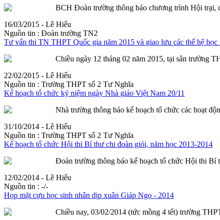
BCH Đoàn trường thông báo chương trình Hội trại, đề
16/03/2015 - Lê Hiếu
Nguồn tin :
Đoàn trường TN2
Tư vấn thi TN THPT Quốc gia năm 2015 và
giao
lưu
các thế hệ học 
Chiều ngày 12 tháng 02 năm 2015, tại sân trường T
22/02/2015 - Lê Hiếu
Nguồn tin :
Trường THPT số 2 Tư Nghĩa
Kế hoạch tổ chức kỷ niệm ngày Nhà giáo Việt Nam 20/11
Nhà trường thông báo kế hoạch tổ chức các hoạt đ
31/10/2014 - Lê Hiếu
Nguồn tin :
Trường THPT số 2 Tư Nghĩa
Kế hoạch tổ chức Hội thi Bí thư chi đoàn giỏi, năm học 2013-2014
Đoàn trường thông báo kế hoạch tổ chức Hội thi Bí
12/02/2014 - Lê Hiếu
Nguồn tin :
-/-
Họp mặt cựu học sinh nhân dịp xuân Giáp Ngọ - 2014
Chiều nay, 03/02/2014 (tức mồng 4 tết) trường THPT 