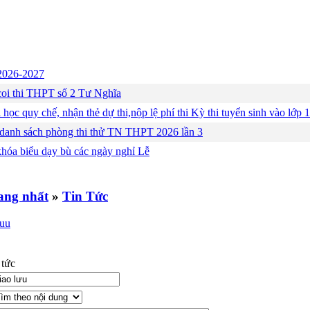
c 2026-2027
ng coi thi THPT số 2 Tư Nghĩa
 học quy chế, nhận thẻ dự thi,nộp lệ phí thi Kỳ thi tuyển sinh vào lớ
 danh sách phòng thi thử TN THPT 2026 lần 3
khóa biểu dạy bù các ngày nghỉ Lễ
»
Tin Tức
 tức