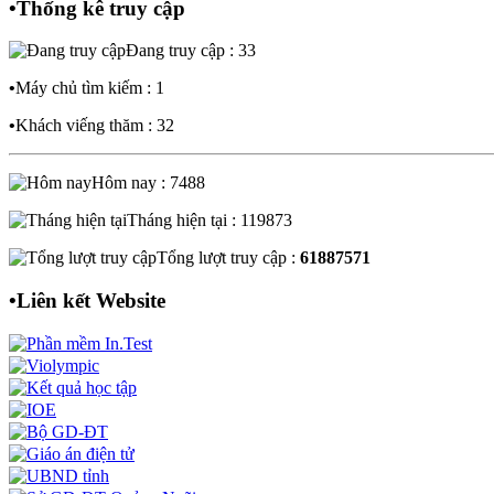
•
Thống kê truy cập
Đang truy cập : 33
•
Máy chủ tìm kiếm : 1
•
Khách viếng thăm : 32
Hôm nay : 7488
Tháng hiện tại : 119873
Tổng lượt truy cập :
61887571
•
Liên kết Website