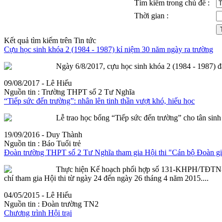
Tìm kiếm trong chủ đề :
Thời gian :
Kết quả tìm kiếm trên Tin tức
Cựu học sinh khóa 2 (1984 - 1987) kỉ niệm 30 năm ngày ra trường
Ngày 6/8/2017, cựu học sinh khóa 2 (1984 - 1987) đã
09/08/2017 - Lê Hiếu
Nguồn tin :
Trường THPT số 2 Tư Nghĩa
​“Tiếp sức đến trường”: nhân lên tinh thần vượt khó, hiếu học
Lễ trao học bổng “Tiếp sức đến trường” cho tân sinh
19/09/2016 - Duy Thành
Nguồn tin :
Báo Tuổi trẻ
Đoàn trường THPT số 2 Tư Nghĩa tham gia Hội thi "Cán bộ Đoàn gio
Thực hiện Kế hoạch phối hợp số 131-KHPH/TĐTN-S
chí tham gia Hội thi từ ngày 24 đến ngày 26 tháng 4 năm 2015....
04/05/2015 - Lê Hiếu
Nguồn tin :
Đoàn trường TN2
Chương trình Hội trại