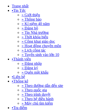
Trang nhất
•
Tin Tức
» Giới thiệu
» Thông báo
» Kỉ niệm 40 năm
» Đảng bộ
» Tin Nhà trường
» Thời khóa biểu
» Công khai giáo dục
» Hoạt động chuyên môn
» Lịch công tác
» Tuyển sinh vào lớp 10
•
Thành viên
» Đăng nhập
» Đăng ký
» Quên mật khẩu
•
Liên hệ
•
Thống kê
» Theo đường dẫn đến site
» Theo quốc gia
» Theo trình duyệt
» Theo hệ điều hành
» Máy chủ tìm kiếm
•
Tra điểm