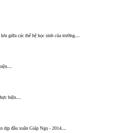
lưu
giữa các thế hệ học sinh của trường....
ện....
ực hiện....
ịp đầu xuân Giáp Ngọ - 2014....