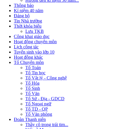
Hướng đến kỉ niệm 30 năm...
Thông báo
Kỉ niệm 40 năm
Đảng bộ
Tin Nhà trường
Thời khóa biểu
Lưu TKB
Công khai giáo dục
Hoạt động chuyên môn
Lịch công tác
Tuyển sinh vào lớp 10
Hoạt động khác
Tổ Chuyên môn
Tổ Toán
Tổ Tin học
Tổ Vật lý - Công nghệ
Tổ Hóa
Tổ Sinh
Tổ Văn
Tổ Sử - Địa - GDCD
Tổ Ngoại ngữ
Tổ TD - QP
Tổ Văn phòng
Đoàn Thanh niên
Thầy cô trong trái tim...