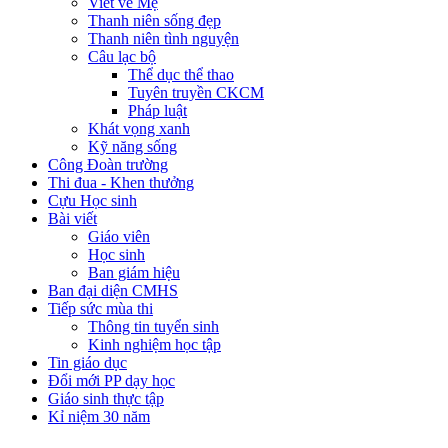
Viết về Mẹ
Thanh niên sống đẹp
Thanh niên tình nguyện
Câu lạc bộ
Thể dục thể thao
Tuyên truyền CKCM
Pháp luật
Khát vọng xanh
Kỹ năng sống
Công Đoàn trường
Thi đua - Khen thưởng
Cựu Học sinh
Bài viết
Giáo viên
Học sinh
Ban giám hiệu
Ban đại diện CMHS
Tiếp sức mùa thi
Thông tin tuyển sinh
Kinh nghiệm học tập
Tin giáo dục
Đổi mới PP dạy học
Giáo sinh thực tập
Kỉ niệm 30 năm