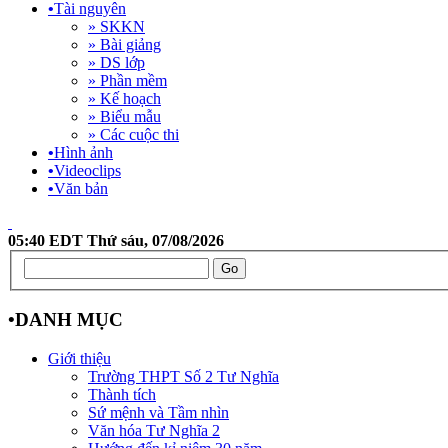
•
Tài nguyên
» SKKN
» Bài giảng
» DS lớp
» Phần mềm
» Kế hoạch
» Biểu mẫu
» Các cuộc thi
•
Hình ảnh
•
Videoclips
•
Văn bản
05:40 EDT Thứ sáu, 07/08/2026
•
DANH MỤC
Giới thiệu
Trường THPT Số 2 Tư Nghĩa
Thành tích
Sứ mệnh và Tầm nhìn
Văn hóa Tư Nghĩa 2