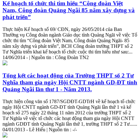
Kế hoạch tổ chức thi tìm hiểu “Công đoàn Việt
Nam, Công đoàn Quảng Ngãi 85 năm xây dựng và
phát triển”
Thực
hiện
Kế hoạch số 69/ CĐN, ngày 26/05/2014 của Ban
Thường vụ Công đoàn ngành Giáo dục tỉnh Quảng Ngãi về việc Tổ
chức thi tìm “Công đoàn Việt Nam, Công đoàn Quảng Ngãi- 85
năm xây dựng và phát triển”, BCH Công đoàn trường THPT số 2
Tư Nghĩa triển khai kế hoạch tổ chức cuộc thi tìm hiểu như sau:...
14/06/2014 - | Nguồn tin : Công Đoàn TN2
Tổng kết các hoạt động của Trường THPT số 2 Tư
Nghĩa tham gia ngày Hội CNTT ngành GD-ĐT tỉnh
Quảng Ngãi lần thư 1 - Năm 2013.
Thực
hiện
công văn số 1787/SGDĐT-GDTrH về kế hoạch tổ chức
ngày Hội CNTT ngành GD-ĐT tỉnh Quảng Ngãi lần thứ 1 và kế
hoạch số 275 ngày 22 tháng 11 năm 2012 của trường THPT số 2
Tư Nghĩa về việc tổ chức các hoạt động tham gia ngày Hội CNTT
ngành GDĐT tỉnh Quảng Ngãi lần thứ 1, trường THPT số 2 Tư......
04/01/2013 - Lê Hiếu | Nguồn tin : -/-