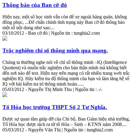
Thông báo của Ban cờ đỏ
Hiện
nay
, một số học sinh vẫn còn để xe ngoài hàng quán, không
đồng phục, ...Để chấn chỉnh tình trạng này Ban cờ đỏ thông báo
một số nội dung như sau:...
03/10/2012 - Ban cờ đỏ | Nguồn tin : tunghia2.com
Trắc nghiệm chỉ số thông minh qua mạng.
Chúng ta thường nghe nói về chỉ số thông minh –IQ (Intelligence
Quotient) và muốn trắc nghiệm cho bản thân mình mà không biết
đến nơi nào để test.
Hiện
nay
trên mạng có rất nhiều trang web trắc
nghiệm IQ. Hãy kiểm tra độ thông minh của bạn và làm tăng hệ số
IQ với bài kiểm tra trí thông minh hoàn......
05/03/2012 - Nguyễn Thị Minh Thu | Nguồn tin : -/-
Tổ Hóa học trường THPT Số 2 Tư Nghĩa.
Được sự quan tâm giúp đỡ của Chi bộ, Ban Giám hiệu nhà trường,
Tổ Hóa học được tách ra từ tổ Hóa – Sinh – KTNN năm 2008....
05/03/2012 - Nguyễn Văn Thị | Nguồn tin : tunghia2.com