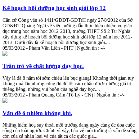
Kế hoạch bồi dưỡng học sinh giỏi lớp 12
Căn cứ Công văn số 1411/GDĐT-GDTrH ngày 27/8/2012 của Sở
GD&ĐT Quảng Ngãi về việc hướng dẫn thực
hiện
nhiệm vụ giáo
dục trung học năm học 2012-2013, trường THPT Số 2 Tư Nghĩa
xây dựng kế hoạch bồi dưỡng học sinh giỏi lớp 12 năm học 2012-
2013. Dưới đây là kế hoạch bồi dưỡng học sinh giỏi....
05/03/2012 - Phạm Văn Liên - PHT | Nguồn tin : -/-
Trăn trở về chất lượng dạy học.
Vậy là đã 8 năm tôi sớm chiều lên bục giảng! Khoảng thời gian tuy
không quá lâu nhưng cũng đủ để tôi cảm nhận được những giá trị
thiêng liêng, những vui buồn của nghề dạy học....
05/03/2012 - Phạm Quang Cảm (Tổ Lý - CN) | Nguồn tin : -/-
Vấn đề ô nhiễm không khí.
Những hiểm hoạ suy thoái môi trường đang ngày càng đe doạ cuộc
sống của loài người. Chính vì vậy, bảo vệ môi trường là vấn đề sống
còn của cả nhân loại và của tất cả các quốc gia....