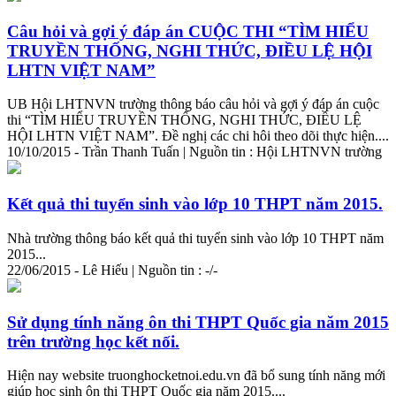
Câu hỏi và gợi ý đáp án CUỘC THI “TÌM HIỂU
TRUYỀN THỐNG, NGHI THỨC, ĐIỀU LỆ HỘI
LHTN VIỆT NAM”
UB Hội LHTNVN trường thông báo câu hỏi và gợi ý đáp án cuộc
thi “TÌM HIỂU TRUYỀN THỐNG, NGHI THỨC, ĐIỀU LỆ
HỘI LHTN VIỆT NAM”. Đề nghị các chi hôi theo dõi thực
hiện
....
10/10/2015 - Trần Thanh Tuấn | Nguồn tin : Hội LHTNVN trường
Kết quả thi tuyển sinh vào lớp 10 THPT năm 2015.
Nhà trường thông báo kết quả thi tuyển sinh vào lớp 10 THPT năm
2015...
22/06/2015 - Lê Hiếu | Nguồn tin : -/-
Sử dụng tính năng ôn thi THPT Quốc gia năm 2015
trên trường học kết nối.
Hiện
nay
website truonghocketnoi.edu.vn đã bổ sung tính năng mới
giúp học sinh ôn thi THPT Quốc gia năm 2015....