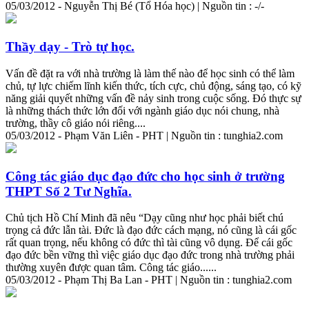
05/03/2012 - Nguyễn Thị Bé (Tổ Hóa học) | Nguồn tin : -/-
Thầy dạy - Trò tự học.
Vấn đề đặt ra với nhà trường là làm thế nào để học sinh có thể làm
chủ, tự lực chiếm lĩnh kiến thức, tích cực, chủ động, sáng tạo, có kỹ
năng giải quyết những vấn đề nảy sinh trong cuộc sống. Đó thực sự
là những thách thức lớn đối với ngành giáo dục nói chung, nhà
trường, thầy cô giáo nói riêng....
05/03/2012 - Phạm Văn Liên - PHT | Nguồn tin : tunghia2.com
Công tác giáo dục đạo đức cho học sinh ở trường
THPT Số 2 Tư Nghĩa.
Chủ tịch Hồ Chí Minh đã nêu “Dạy cũng như học phải biết chú
trọng cả đức lẫn tài. Đức là đạo đức cách mạng, nó cũng là cái gốc
rất quan trọng, nếu không có đức thì tài cũng vô dụng. Để cái gốc
đạo đức bền vững thì việc giáo dục đạo đức trong nhà trường phải
thường xuyên được quan tâm. Công tác giáo......
05/03/2012 - Phạm Thị Ba Lan - PHT | Nguồn tin : tunghia2.com