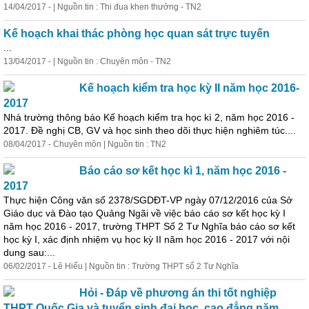
14/04/2017 - | Nguồn tin : Thi đua khen thưởng - TN2
Kế hoạch khai thác phòng
học
quan sát trực tuyến
...
13/04/2017 - | Nguồn tin : Chuyên môn - TN2
Kế hoạch kiểm tra
học
kỳ II năm
học
2016-
2017
Nhà trường thông báo Kế hoạch kiểm tra
học
kì 2, năm
học
2016 -
2017. Đề nghị CB, GV và
học
sinh theo dõi thực hiện nghiêm túc....
08/04/2017 - Chuyên môn | Nguồn tin : TN2
Báo cáo sơ kết
học
kì 1, năm
học
2016 -
2017
Thực hiện Công văn số 2378/SGDĐT-VP ngày 07/12/2016 của Sở
Giáo dục và Đào tạo Quảng Ngãi về việc báo cáo sơ kết
học
kỳ I
năm
học
2016 - 2017, trường THPT Số 2 Tư Nghĩa báo cáo sơ kết
học
kỳ I, xác định nhiệm vụ
học
kỳ II năm
học
2016 - 2017 với nội
dung sau:...
06/02/2017 - Lê Hiếu | Nguồn tin : Trường THPT số 2 Tư Nghĩa
Hỏi - Đáp về phương án thi tốt nghiệp
THPT Quốc Gia và tuyển sinh đại
học
, cao đẳng năm