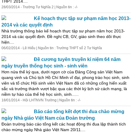
THPT 2014....
28/03/2014 - Trường Tư Nghĩa 2 | Nguồn tin : -/-
Kế hoạch thực tập sư phạm năm học 2013-
2014 và các quyết định
Nhà trường thông báo kế hoạch thực tập sư phạm năm học 2013-
2014 và các quyết định. Đề nghị CB, GV, giáo sinh theo dõi thực
hiện....
06/02/2014 - Lê Hiếu | Nguồn tin : Trường THPT số 2 Tư Nghĩa
Đề cương tuyên truyền kỉ niệm 64 năm
ngày truyền thống
học
sinh - sinh viên
Hơn nửa thế kỷ qua, dưới ngọn cờ của Đảng Cộng sản Việt Nam
quang vinh và Chủ tịch Hồ Chí Minh vĩ đại, phong trào
học
sinh, sinh
viên và tổ chức Hội sinh viên Việt Nam đã có những cống hiến xuất
sắc và trưởng thành vượt bậc qua các thời kỳ lịch sử cách mạng, là
niềm tự hào của thế hệ
học
sinh, sinh......
18/01/2014 - Hội LHTNVN Trường | Nguồn tin : -/-
Báo cáo tổng kết đợt thi đua chào mừng
ngày Nhà giáo Việt Nam của Đoàn trường
Đoàn trường báo cáo tổng kết các hoạt động thi đua lập thành tích
chào mừng ngày Nhà giáo Việt Nam 20/11....