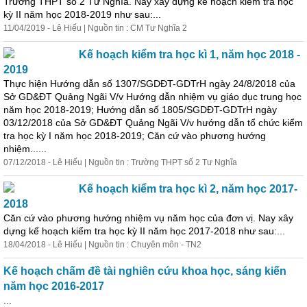
Trường THPT số 2 Tư Nghĩa. Nay xây dựng kế hoạch kiểm tra
học
kỳ II năm
học
2018-2019 như sau:...
11/04/2019 - Lê Hiếu | Nguồn tin : CM Tư Nghĩa 2
Kế hoạch kiểm tra
học
kì 1, năm
học
2018 -
2019
Thực hiện Hướng dẫn số 1307/SGDĐT-GDTrH ngày 24/8/2018 của
Sở GD&ĐT Quảng Ngãi V/v Hướng dẫn nhiệm vụ giáo dục trung
học
năm
học
2018-2019; Hướng dẫn số 1805/SGDĐT-GDTrH ngày
03/12/2018 của Sở GD&ĐT Quảng Ngãi V/v hướng dẫn tổ chức kiểm
tra
học
kỳ I năm
học
2018-2019; Căn cứ vào phương hướng
nhiệm......
07/12/2018 - Lê Hiếu | Nguồn tin : Trường THPT số 2 Tư Nghĩa
Kế hoạch kiểm tra
học
kì 2, năm
học
2017-
2018
Căn cứ vào phương hướng nhiệm vụ năm
học
của đơn vị. Nay xây
dựng kế hoạch kiểm tra
học
kỳ II năm
học
2017-2018 như sau:...
18/04/2018 - Lê Hiếu | Nguồn tin : Chuyên môn - TN2
Kế hoạch chấm đề tài nghiên cứu
khoa
học
, sáng kiến
năm
học
2016-2017
...