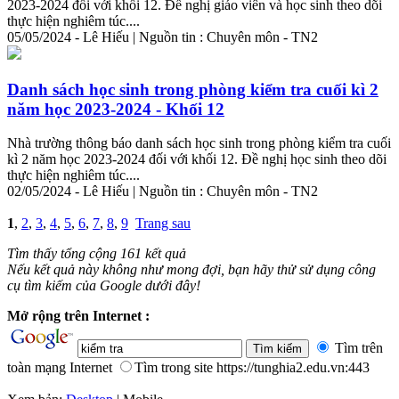
2023-2024 đối với khối 12. Đề nghị giáo viên và học sinh theo dõi
thực hiện nghiêm túc....
05/05/2024 - Lê Hiếu | Nguồn tin : Chuyên môn - TN2
Danh sách học sinh trong phòng
kiểm
tra
cuối kì 2
năm học 2023-2024 - Khối 12
Nhà trường thông báo danh sách học sinh trong phòng
kiểm
tra
cuối
kì 2 năm học 2023-2024 đối với khối 12. Đề nghị học sinh theo dõi
thực hiện nghiêm túc....
02/05/2024 - Lê Hiếu | Nguồn tin : Chuyên môn - TN2
1
,
2
,
3
,
4
,
5
,
6
,
7
,
8
,
9
Trang sau
Tìm thấy tổng cộng 161 kết quả
Nếu kết quả này không như mong đợi, bạn hãy thử sử dụng công
cụ tìm kiếm của Google dưới đây!
Mở rộng trên Internet :
Tìm trên
toàn mạng Internet
Tìm trong site https://tunghia2.edu.vn:443