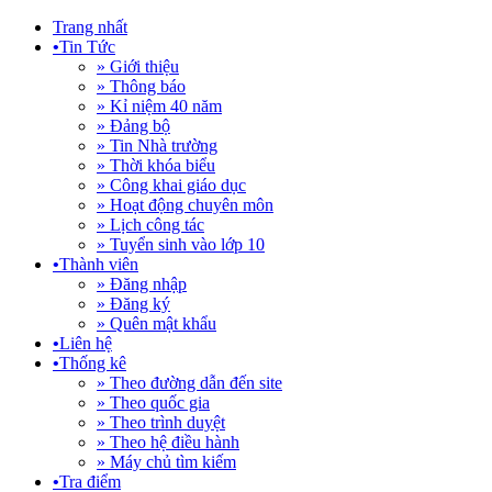
Trang nhất
•
Tin Tức
» Giới thiệu
» Thông báo
» Kỉ niệm 40 năm
» Đảng bộ
» Tin Nhà trường
» Thời khóa biểu
» Công khai giáo dục
» Hoạt động chuyên môn
» Lịch công tác
» Tuyển sinh vào lớp 10
•
Thành viên
» Đăng nhập
» Đăng ký
» Quên mật khẩu
•
Liên hệ
•
Thống kê
» Theo đường dẫn đến site
» Theo quốc gia
» Theo trình duyệt
» Theo hệ điều hành
» Máy chủ tìm kiếm
•
Tra điểm