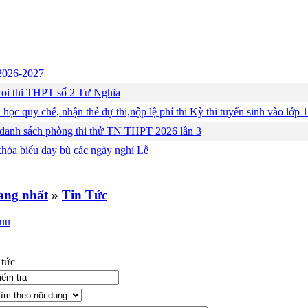
c 2026-2027
ng coi thi THPT số 2 Tư Nghĩa
 học quy chế, nhận thẻ dự thi,nộp lệ phí thi Kỳ thi tuyển sinh vào lớ
 danh sách phòng thi thử TN THPT 2026 lần 3
khóa biểu dạy bù các ngày nghỉ Lễ
»
Tin Tức
 tức