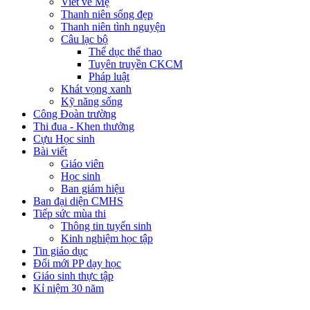
Viết về Mẹ
Thanh niên sống đẹp
Thanh niên tình nguyện
Câu lạc bộ
Thể dục thể thao
Tuyên truyền CKCM
Pháp luật
Khát vọng xanh
Kỹ năng sống
Công Đoàn trường
Thi đua - Khen thưởng
Cựu Học sinh
Bài viết
Giáo viên
Học sinh
Ban giám hiệu
Ban đại diện CMHS
Tiếp sức mùa thi
Thông tin tuyển sinh
Kinh nghiệm học tập
Tin giáo dục
Đổi mới PP dạy học
Giáo sinh thực tập
Kỉ niệm 30 năm