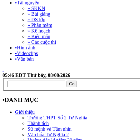
•
Tài nguyên
» SKKN
» Bài giảng
» DS lớp
» Phần mềm
» Kế hoạch
» Biểu mẫu
» Các cuộc thi
•
Hình ảnh
•
Videoclips
•
Văn bản
05:46 EDT Thứ bảy, 08/08/2026
•
DANH MỤC
Giới thiệu
Trường THPT Số 2 Tư Nghĩa
Thành tích
Sứ mệnh và Tầm nhìn
Văn hóa Tư Nghĩa 2