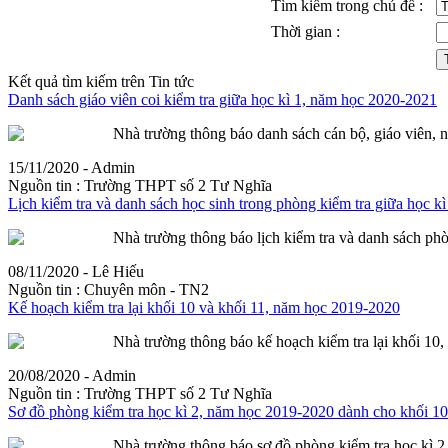
Tìm kiếm trong chủ đề :
Thời gian :
Kết quả tìm kiếm trên Tin tức
Danh sách giáo viên coi
kiểm
tra
giữa học kì 1, năm học 2020-2021
Nhà trường thông báo danh sách cán bộ, giáo viên, 
15/11/2020 - Admin
Nguồn tin :
Trường THPT số 2 Tư Nghĩa
Lịch
kiểm
tra
và danh sách học sinh trong phòng
kiểm
tra
giữa học kì
Nhà trường thông báo lịch
kiểm
tra
và danh sách ph
08/11/2020 - Lê Hiếu
Nguồn tin :
Chuyên môn - TN2
Kế hoạch
kiểm
tra
lại khối 10 và khối 11, năm học 2019-2020
Nhà trường thông báo kế hoạch
kiểm
tra
lại khối 10,
20/08/2020 - Admin
Nguồn tin :
Trường THPT số 2 Tư Nghĩa
Sơ đồ phòng
kiểm
tra
học kì 2, năm học 2019-2020 dành cho khối 10
Nhà trường thông báo sơ đồ phòng
kiểm
tra
học kì 2