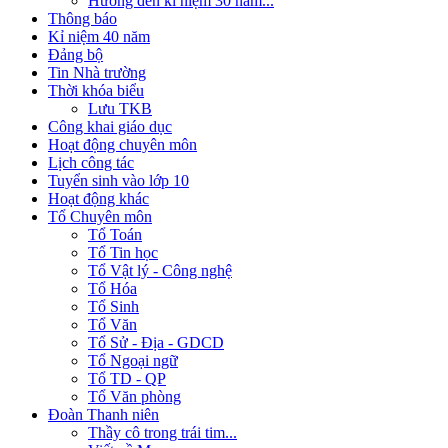
Hướng đến kỉ niệm 30 năm...
Thông báo
Kỉ niệm 40 năm
Đảng bộ
Tin Nhà trường
Thời khóa biểu
Lưu TKB
Công khai giáo dục
Hoạt động chuyên môn
Lịch công tác
Tuyển sinh vào lớp 10
Hoạt động khác
Tổ Chuyên môn
Tổ Toán
Tổ Tin học
Tổ Vật lý - Công nghệ
Tổ Hóa
Tổ Sinh
Tổ Văn
Tổ Sử - Địa - GDCD
Tổ Ngoại ngữ
Tổ TD - QP
Tổ Văn phòng
Đoàn Thanh niên
Thầy cô trong trái tim...