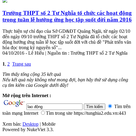
Trường THPT số 2 Tư Nghĩa tổ chức các hoạt
động
trong tuần lễ hưởng ứng học tập suốt đời năm 2016
Thực hiện sự chỉ đạo của Sở GD&ĐT Quảng Ngãi, từ ngày 02/10
đến ngày 09/10 trường THPT số 2 Tư Nghĩa đã tổ chức các hoạt
động
hưởng ứng tuần lễ học tập suốt đời với chủ đề "Phát triển văn
hóa đọc trong kỷ nguyên số"...
04/10/2016 - Lê Hiếu | Nguồn tin : Trường THPT số 2 Tư Nghĩa
1
,
2
Trang sau
Tìm thấy tổng cộng 35 kết quả
Nếu kết quả này không như mong đợi, bạn hãy thử sử dụng công
cụ tìm kiếm của Google dưới đây!
Mở rộng trên Internet :
Tìm trên
toàn mạng Internet
Tìm trong site https://tunghia2.edu.vn:443
Xem bản:
Desktop
| Mobile
Powered by NukeViet 3.3.