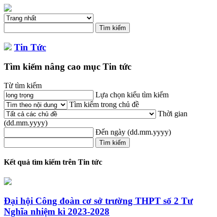
Tin Tức
Tìm kiếm nâng cao mục Tin tức
Từ tìm kiếm
Lựa chọn kiểu tìm kiếm
Tìm kiếm trong chủ đề
Thời gian
(dd.mm.yyyy)
Đến ngày
(dd.mm.yyyy)
Kết quả tìm kiếm trên Tin tức
Đại hội Công đoàn cơ sở trường THPT số 2 Tư
Nghĩa nhiệm kì 2023-2028