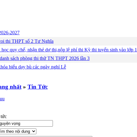
c 2026-2027
ng coi thi THPT số 2 Tư Nghĩa
 học quy chế, nhận thẻ dự thi,nộp lệ phí thi Kỳ thi tuyển sinh vào lớ
 danh sách phòng thi thử TN THPT 2026 lần 3
khóa biểu dạy bù các ngày nghỉ Lễ
»
Tin Tức
 tức