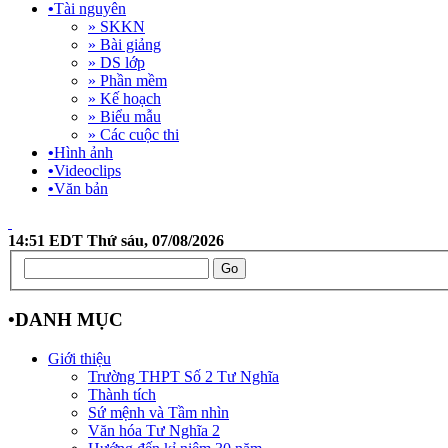
•
Tài nguyên
» SKKN
» Bài giảng
» DS lớp
» Phần mềm
» Kế hoạch
» Biểu mẫu
» Các cuộc thi
•
Hình ảnh
•
Videoclips
•
Văn bản
14:51 EDT Thứ sáu, 07/08/2026
•
DANH MỤC
Giới thiệu
Trường THPT Số 2 Tư Nghĩa
Thành tích
Sứ mệnh và Tầm nhìn
Văn hóa Tư Nghĩa 2