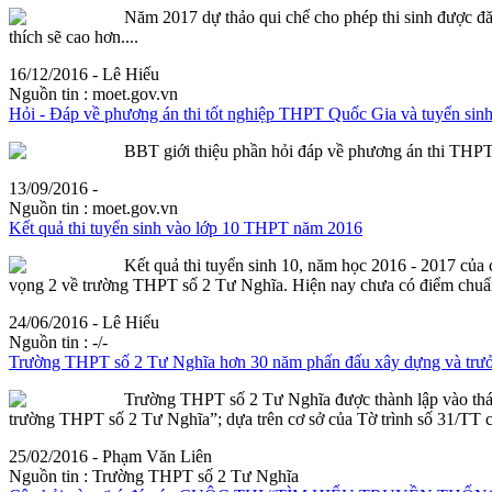
Năm 2017 dự thảo qui chế cho phép thi sinh được đ
thích sẽ cao hơn....
16/12/2016 - Lê Hiếu
Nguồn tin :
moet.gov.vn
Hỏi - Đáp về phương án thi tốt nghiệp THPT Quốc Gia và tuyển sin
BBT giới thiệu phần hỏi đáp về phương án thi TH
13/09/2016 -
Nguồn tin :
moet.gov.vn
Kết quả thi tuyển sinh vào lớp 10 THPT năm 2016
Kết quả thi tuyển sinh 10, năm học 2016 - 2017 của 
vọng
2 về trường THPT số 2 Tư Nghĩa. Hiện nay chưa có điểm chuẩn, 
24/06/2016 - Lê Hiếu
Nguồn tin :
-/-
Trường THPT số 2 Tư Nghĩa hơn 30 năm phấn đấu xây dựng và trư
Trường THPT số 2 Tư Nghĩa được thành lập vào thá
trường THPT số 2 Tư Nghĩa”; dựa trên cơ sở của Tờ trình số 31/TT 
25/02/2016 - Phạm Văn Liên
Nguồn tin :
Trường THPT số 2 Tư Nghĩa