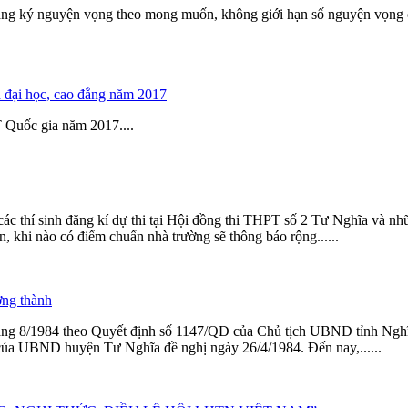
ăng ký
nguyện
vọng
theo mong muốn, không giới hạn số
nguyện
vọng
h đại học, cao đẳng năm 2017
PT Quốc gia năm 2017....
các thí sinh đăng kí dự thi tại Hội đồng thi THPT số 2 Tư Nghĩa và nh
khi nào có điểm chuẩn nhà trường sẽ thông báo rộng......
ởng thành
ng 8/1984 theo Quyết định số 1147/QĐ của Chủ tịch UBND tỉnh Nghĩa
của UBND huyện Tư Nghĩa đề nghị ngày 26/4/1984. Đến nay,......