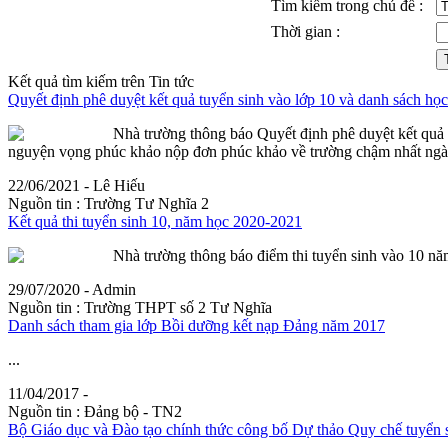
Tìm kiếm trong chủ đề :
Thời gian :
Kết quả tìm kiếm trên Tin tức
Quyết định phê duyệt kết quả tuyển sinh vào lớp 10 và danh sách họ
Nhà trường thông báo Quyết định phê duyệt kết quả 
nguyện
vọng
phúc khảo nộp đơn phúc khảo về trường chậm nhất ngày
22/06/2021 - Lê Hiếu
Nguồn tin :
Trường Tư Nghĩa 2
Kết quả thi tuyển sinh 10, năm học 2020-2021
Nhà trường thông báo điểm thi tuyển sinh vào 10 n
29/07/2020 - Admin
Nguồn tin :
Trường THPT số 2 Tư Nghĩa
Danh sách tham gia lớp Bồi dưỡng kết nạp Đảng năm 2017
...
11/04/2017 -
Nguồn tin :
Đảng bộ - TN2
Bộ Giáo dục và Đào tạo chính thức công bố Dự thảo Quy chế tuyển 