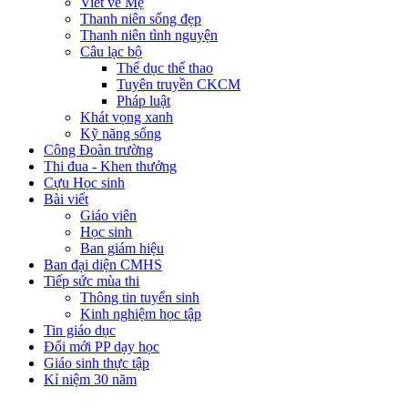
Viết về Mẹ
Thanh niên sống đẹp
Thanh niên tình nguyện
Câu lạc bộ
Thể dục thể thao
Tuyên truyền CKCM
Pháp luật
Khát vọng xanh
Kỹ năng sống
Công Đoàn trường
Thi đua - Khen thưởng
Cựu Học sinh
Bài viết
Giáo viên
Học sinh
Ban giám hiệu
Ban đại diện CMHS
Tiếp sức mùa thi
Thông tin tuyển sinh
Kinh nghiệm học tập
Tin giáo dục
Đổi mới PP dạy học
Giáo sinh thực tập
Kỉ niệm 30 năm