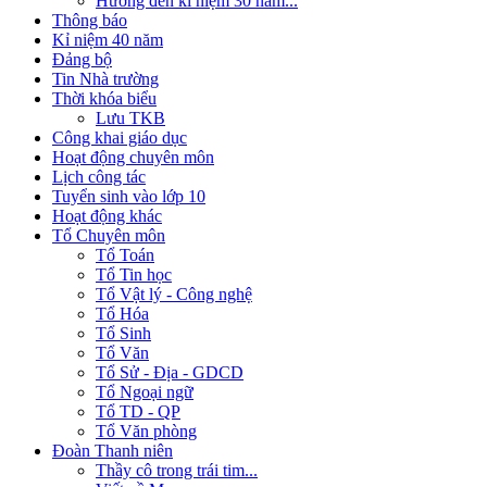
Hướng đến kỉ niệm 30 năm...
Thông báo
Kỉ niệm 40 năm
Đảng bộ
Tin Nhà trường
Thời khóa biểu
Lưu TKB
Công khai giáo dục
Hoạt động chuyên môn
Lịch công tác
Tuyển sinh vào lớp 10
Hoạt động khác
Tổ Chuyên môn
Tổ Toán
Tổ Tin học
Tổ Vật lý - Công nghệ
Tổ Hóa
Tổ Sinh
Tổ Văn
Tổ Sử - Địa - GDCD
Tổ Ngoại ngữ
Tổ TD - QP
Tổ Văn phòng
Đoàn Thanh niên
Thầy cô trong trái tim...