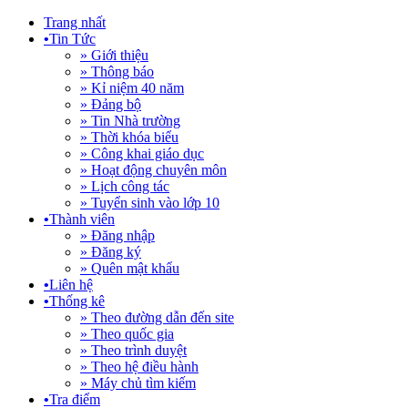
Trang nhất
•
Tin Tức
» Giới thiệu
» Thông báo
» Kỉ niệm 40 năm
» Đảng bộ
» Tin Nhà trường
» Thời khóa biểu
» Công khai giáo dục
» Hoạt động chuyên môn
» Lịch công tác
» Tuyển sinh vào lớp 10
•
Thành viên
» Đăng nhập
» Đăng ký
» Quên mật khẩu
•
Liên hệ
•
Thống kê
» Theo đường dẫn đến site
» Theo quốc gia
» Theo trình duyệt
» Theo hệ điều hành
» Máy chủ tìm kiếm
•
Tra điểm