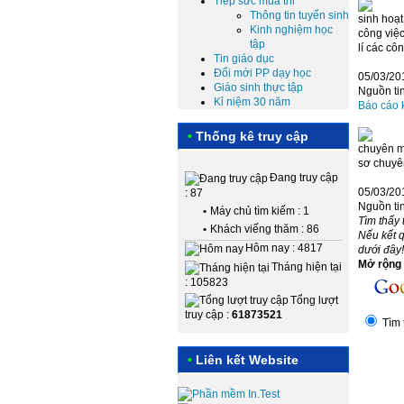
Tiếp sức mùa thi
Thông tin tuyển sinh
sinh hoạt
Kinh nghiệm học
công việc
tập
lí các cô
Tin giáo dục
Đổi mới PP dạy học
05/03/20
Giáo sinh thực tập
Nguồn tin
Kỉ niệm 30 năm
Báo cáo 
•
Thống kê truy cập
chuyên m
sơ chuyên
Đang truy cập
05/03/20
: 87
Nguồn tin
•
Máy chủ tìm kiếm : 1
Tìm thấy 
•
Khách viếng thăm : 86
Nếu kết 
Hôm nay : 4817
dưới đây!
Mở rộng t
Tháng hiện tại
: 105823
Tổng lượt
truy cập :
61873521
Tìm 
•
Liên kết Website