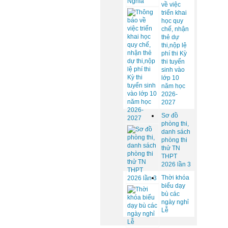
về việc
triển khai
học quy
chế, nhận
thẻ dự
thi,nộp lệ
phí thi Kỳ
thi tuyển
sinh vào
lớp 10
năm học
2026-
2027
Sơ đồ
phòng thi,
danh sách
phòng thi
thử TN
THPT
2026 lần 3
Thời khóa
biểu dạy
bù các
ngày nghỉ
Lễ