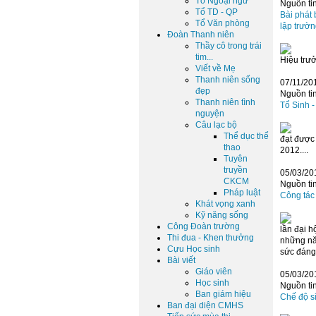
Tổ Ngoại ngữ
Nguồn tin
Tổ TD - QP
Bài phát 
Tổ Văn phòng
lập trườ
Đoàn Thanh niên
Thầy cô trong trái
tim...
Hiệu trưở
Viết về Mẹ
Thanh niên sống
07/11/20
đẹp
Nguồn tin
Thanh niên tình
Tổ Sinh 
nguyện
Câu lạc bộ
Thể dục thể
đạt được
thao
2012....
Tuyên
truyền
05/03/201
CKCM
Nguồn tin
Pháp luật
Công tác
Khát vọng xanh
Kỹ năng sống
Công Đoàn trường
lần đại h
Thi đua - Khen thưởng
những nă
Cựu Học sinh
sức đáng 
Bài viết
Giáo viên
05/03/20
Học sinh
Nguồn tin
Ban giám hiệu
Chế độ si
Ban đại diện CMHS