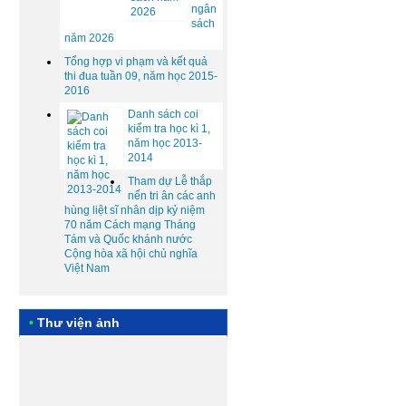
ngân
sách
năm 2026
Tổng hợp vi phạm và kết quả
thi đua tuần 09, năm học 2015-
2016
Danh sách coi
kiểm tra học kì 1,
năm học 2013-
2014
Tham dự Lễ thắp
nến tri ân các anh
hùng liệt sĩ nhân dịp kỷ niệm
70 năm Cách mạng Tháng
Tám và Quốc khánh nước
Cộng hòa xã hội chủ nghĩa
Việt Nam
•
Thư viện ảnh