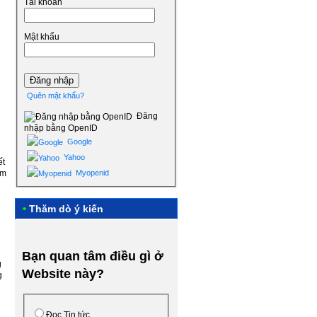
Tài khoản
Mật khẩu
Quên mật khẩu?
Đăng
nhập bằng OpenID
Google
Yahoo
ết
ểm
Myopenid
•
Thăm dò ý kiến
Bạn quan tâm điều gì ở
g
Website này?
g
Đọc Tin tức.