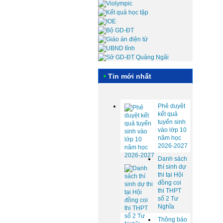
•
Tin mới nhất
Phê duyệt
kết quả
tuyển sinh
vào lớp 10
năm học
2026-2027
Danh sách
thí sinh dự
thi tại Hội
đồng coi
thi THPT
số 2 Tư
Nghĩa
Thông báo