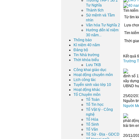
Trường THPT Số 2
Tư Nghĩa
Thành tích
Tìm kiếm
Sứ mệnh và Tầm
Từ tìm ki
nhìn
Văn hóa Tư Nghĩa 2
Lựa chọn
Hướng đến kỉ niệm
Tìm kiếm
30 năm...
Thông báo
Thời gian
Kỉ niệm 40 năm
Đảng bộ
Tin Nhà trường
Kết quả t
Thời khóa biểu
Trường T
Lưu TKB
Công khai giáo dục
Hoạt động chuyên môn
định
số 1
Lịch công tác
xây dựng 
Tuyển sinh vào lớp 10
UBND huy
Hoạt động khác
Tổ Chuyên môn
25/02/20
Tổ Toán
Nguồn tin
Tổ Tin học
Người Mẹ
Tổ Vật lý - Công
nghệ
Tổ Hóa
phát độn
Tổ Sinh
trái tim e
Tổ Văn
Tổ Sử - Địa - GDCD
20/11/201