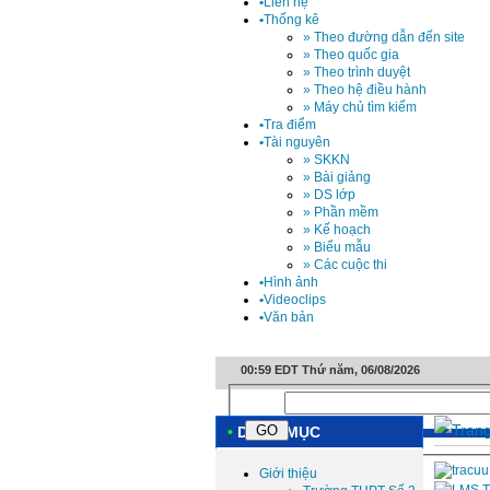
•
Liên hệ
•
Thống kê
» Theo đường dẫn đến site
» Theo quốc gia
» Theo trình duyệt
» Theo hệ điều hành
» Máy chủ tìm kiếm
•
Tra điểm
•
Tài nguyên
» SKKN
» Bài giảng
» DS lớp
» Phần mềm
» Kế hoạch
» Biểu mẫu
» Các cuộc thi
•
Hình ảnh
•
Videoclips
•
Văn bản
00:59 EDT Thứ năm, 06/08/2026
•
DANH MỤC
Giới thiệu