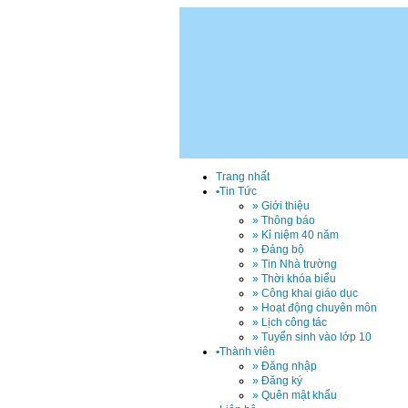
Trang nhất
•
Tin Tức
» Giới thiệu
» Thông báo
» Kỉ niệm 40 năm
» Đảng bộ
» Tin Nhà trường
» Thời khóa biểu
» Công khai giáo dục
» Hoạt động chuyên môn
» Lịch công tác
» Tuyển sinh vào lớp 10
•
Thành viên
» Đăng nhập
» Đăng ký
» Quên mật khẩu