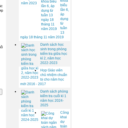
khóa
biểu
ác
lần 6,
ợp
áp
dụng
từ
tuần
13
ngày 18 tháng 11 năm 2019
Danh sách học
hồ
sinh trong phòng
kiểm tra giữa học
kì 2, năm học
2022-2023
Họp Giáo viên
chủ nhiệm chuẩn
bị cho năm học
mới 2016 - 2017
Danh sách phòng
kiểm tra cuối kì 1
năm học 2024-
2025
Công
khai
dự
toán