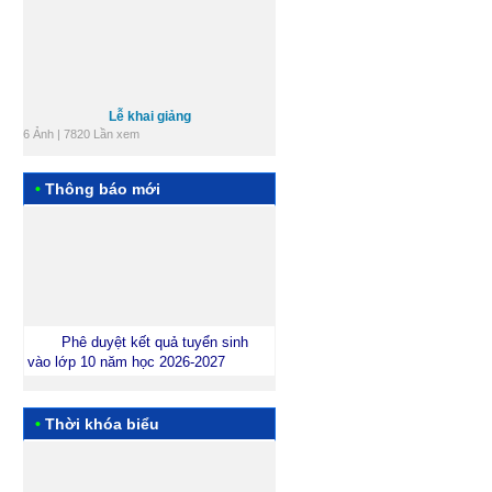
Lễ khai giảng
6 Ảnh | 7820 Lần xem
Các tổ chuyên môn
9 Ảnh | 9635 Lần xem
•
Thông báo mới
+ Xem tất cả
Phê duyệt kết quả tuyển sinh
vào lớp 10 năm học 2026-2027
Danh sách thí sinh dự thi tại Hội
đồng coi thi THPT số 2 Tư Nghĩa
•
Thời khóa biểu
Thông báo về việc triển khai học
quy chế, nhận thẻ dự thi,nộp lệ phí thi
Kỳ thi tuyển sinh vào lớp 10 năm học