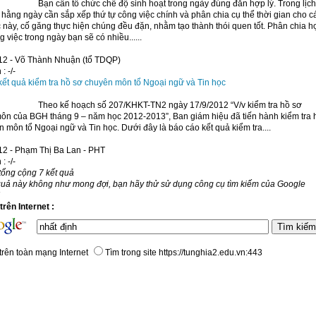
Bạn cần tổ chức chế độ sinh hoạt trong ngày đúng đắn hợp lý. Trong lịch
 hằng ngày cần sắp xếp thứ tự công việc chính và phân chia cụ thể thời gian cho c
 này, cố găng thực hiện chúng đều đặn, nhằm tạo thành thói quen tốt. Phân chia h
ng việc trong ngày bạn sẽ có nhiều......
12 - Võ Thành Nhuận (tổ TDQP)
 :
-/-
kết quả kiểm tra hồ sơ chuyên môn tổ Ngoại ngữ và Tin học
Theo kế hoạch số 207/KHKT-TN2 ngày 17/9/2012 “V/v kiểm tra hồ sơ
ôn của BGH tháng 9 – năm học 2012-2013”, Ban giám hiệu đã tiến hành kiểm tra 
 môn tổ Ngoại ngữ và Tin học. Dưới đây là báo cáo kết quả kiểm tra....
12 - Phạm Thị Ba Lan - PHT
 :
-/-
tổng cộng 7 kết quả
quả này không như mong đợi, bạn hãy thử sử dụng công cụ tìm kiếm của Google
rên Internet :
trên toàn mạng Internet
Tìm trong site https://tunghia2.edu.vn:443