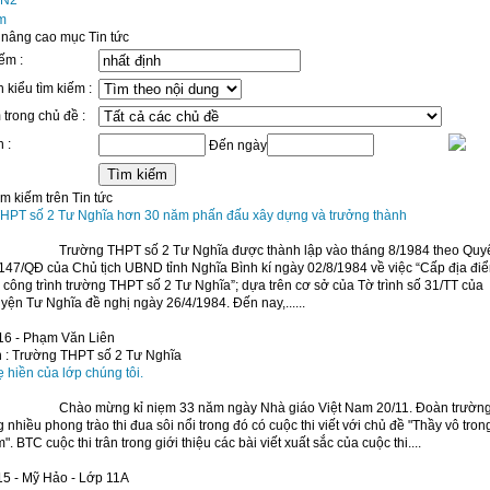
 nâng cao mục Tin tức
ếm :
 kiểu tìm kiếm :
 trong chủ đề :
 :
Đến ngày
ìm kiếm trên Tin tức
HPT số 2 Tư Nghĩa hơn 30 năm phấn đấu xây dựng và trưởng thành
Trường THPT số 2 Tư Nghĩa được thành lập vào tháng 8/1984 theo Quy
147/QĐ của Chủ tịch UBND tỉnh Nghĩa Bình kí ngày 02/8/1984 về việc “Cấp địa đi
công trình trường THPT số 2 Tư Nghĩa”; dựa trên cơ sở của Tờ trình số 31/TT của
ện Tư Nghĩa đề nghị ngày 26/4/1984. Đến nay,......
16 - Phạm Văn Liên
 :
Trường THPT số 2 Tư Nghĩa
 hiền của lớp chúng tôi.
Chào mừng kỉ niẹm 33 năm ngày Nhà giáo Việt Nam 20/11. Đoàn trườn
g nhiều phong trào thi đua sôi nổi trong đó có cuộc thi viết với chủ đề "Thầy vô tron
m". BTC cuộc thi trân trong giới thiệu các bài viết xuất sắc của cuộc thi....
5 - Mỹ Hảo - Lớp 11A