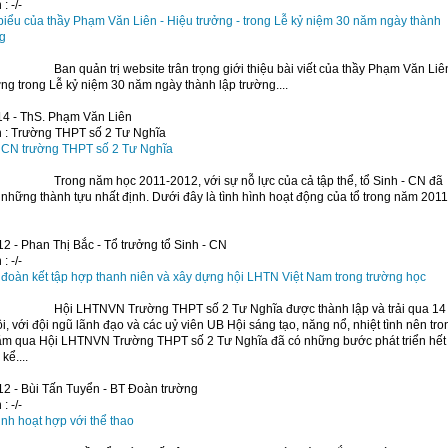
 :
-/-
biểu của thầy Phạm Văn Liên - Hiệu trưởng - trong Lễ kỷ niệm 30 năm ngày thành
ng
Ban quản trị website trân trọng giới thiệu bài viết của thầy Phạm Văn Liê
ng trong Lễ kỷ niệm 30 năm ngày thành lập trường....
14 - ThS. Phạm Văn Liên
 :
Trường THPT số 2 Tư Nghĩa
- CN trường THPT số 2 Tư Nghĩa
Trong năm học 2011-2012, với sự nỗ lực của cả tập thể, tổ Sinh - CN đã
 những thành tựu
nhất
định
. Dưới đây là tình hình hoạt động của tổ trong năm 2011
2 - Phan Thị Bắc - Tổ trưởng tổ Sinh - CN
 :
-/-
 đoàn kết tập hợp thanh niên và xây dựng hội LHTN Việt Nam trong trường học
Hội LHTNVN Trường THPT số 2 Tư Nghĩa được thành lập và trải qua 14
ội, với đội ngũ lãnh đạo và các uỷ viên UB Hội sáng tạo, năng nổ, nhiệt tình nên tro
m qua Hội LHTNVN Trường THPT số 2 Tư Nghĩa đã có những bước phát triển hết
kể....
12 - Bùi Tấn Tuyển - BT Đoàn trường
 :
-/-
nh hoạt hợp với thể thao