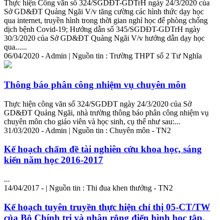
Thực hiện Công văn số 324/SGDĐT-GDTrH ngày 24/3/2020 của
Sở GD&ĐT Quảng Ngãi V/v tăng cường các hình thức dạy học
qua internet, truyền hình trong thời gian nghỉ học để phòng chống
dịch bệnh Covid-19; Hướng dẫn số 345/SGDĐT-GDTrH ngày
30/3/2020 của Sở GD&ĐT Quảng Ngãi V/v hướng dẫn dạy học
qua......
06/04/2020 - Admin | Nguồn tin : Trường THPT số 2 Tư Nghĩa
Thông báo phân công nhiệm vụ chuyên môn
Thực hiện công văn số 324/SGDĐT ngày 24/3/2020 của Sở
GD&ĐT Quảng Ngãi, nhà trường thông báo phân công nhiệm vụ
chuyên môn cho giáo viên và học sinh, cụ thể như sau:...
31/03/2020 - Admin | Nguồn tin : Chuyên môn - TN2
Kế hoạch chấm đề tài nghiên cứu khoa học, sáng
kiến năm học 2016-2017
...
14/04/2017 - | Nguồn tin : Thi đua khen thưởng - TN2
Kế hoạch tuyên truyền thực hiện chỉ thị 05-CT/TW
của Bộ Chính trị và nhân rộng điển hình học tập,