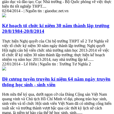
giáo dục và đào tạo; Cục Nhà trường - Bộ Quốc phòng về việc thực
hiện thi tốt nghiệp THPT....
02/04/2014 - | Nguồn tin : giaoduc.net.vn
Kế hoạch tổ chức kỉ niệm 30 năm thành lập trường
20/8/1984-20/8/2014
Thực hiện Nghị quyết của Chi bộ trường THPT số 2 Tư Nghĩa về
việc tổ chức kỷ niệm 30 năm ngày thành lập trường; Nghị quyết
Hội nghị cán bộ viên chức nhà trường năm học 2013-2014 về việc
tổ chức lễ kỷ niệm 30 năm thành lập trường; thực hiện kế hoạch
nhiệm vụ năm học 2013-2014, nay nhà trường lập kế......
22/01/2014 - Lê Hiếu | Nguồn tin : Trường Tư Nghĩa 2
Đề cương tuyên truyền kỉ niệm 64 năm ngày truyền
thống học sinh - sinh viên
Hơn nửa thế kỷ qua, dưới ngọn cờ của Đảng Cộng sản Việt Nam
quang vinh và Chủ tịch Hồ Chí Minh vĩ đại, phong trào học sinh,
sinh viên và tổ chức Hội sinh viên Việt Nam đã có những cống hiến
xuất sắc và trưởng thành vượt bậc qua các thời kỳ lịch sử cách
mạng, là niềm tự hào của thế hệ học sinh, sinh......