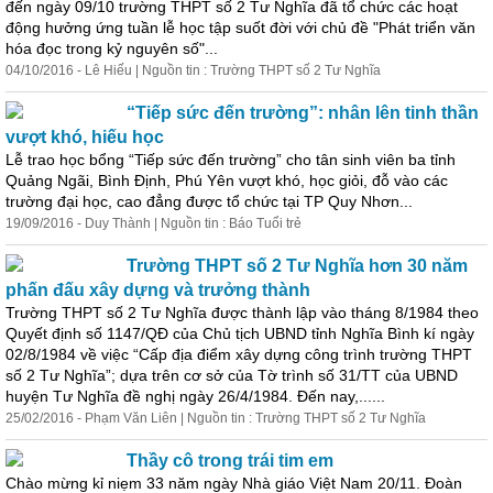
đến ngày 09/10 trường THPT số 2 Tư Nghĩa đã tổ chức các hoạt
động hưởng ứng tuần lễ học tập suốt đời với chủ đề "Phát triển văn
hóa đọc trong kỷ nguyên số"...
04/10/2016 - Lê Hiếu | Nguồn tin : Trường THPT số 2 Tư Nghĩa
​“Tiếp sức đến trường”: nhân lên tinh thần
vượt khó, hiếu học
Lễ trao học bổng “Tiếp sức đến trường” cho tân sinh viên ba tỉnh
Quảng Ngãi, Bình Định, Phú Yên vượt khó, học giỏi, đỗ vào các
trường đại học, cao đẳng được tổ chức tại TP Quy Nhơn...
19/09/2016 - Duy Thành | Nguồn tin : Báo Tuổi trẻ
Trường THPT số 2 Tư Nghĩa hơn 30 năm
phấn đấu xây dựng và trưởng thành
Trường THPT số 2 Tư Nghĩa được thành lập vào tháng 8/1984 theo
Quyết định số 1147/QĐ của Chủ tịch UBND tỉnh Nghĩa Bình kí ngày
02/8/1984 về việc “Cấp địa điểm xây dựng công trình trường THPT
số 2 Tư Nghĩa”; dựa trên cơ sở của Tờ trình số 31/TT của UBND
huyện Tư Nghĩa đề nghị ngày 26/4/1984. Đến nay,......
25/02/2016 - Phạm Văn Liên | Nguồn tin : Trường THPT số 2 Tư Nghĩa
Thầy cô trong trái tim em
Chào mừng kỉ niẹm 33 năm ngày Nhà giáo Việt Nam 20/11. Đoàn