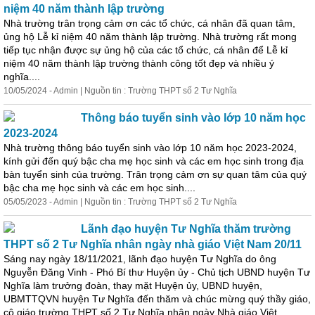
niệm 40 năm thành lập trường
Nhà trường trân trọng cảm ơn các tổ chức, cá nhân đã
quan
tâm
,
ủng hộ Lễ kỉ niệm 40 năm thành lập trường. Nhà trường rất mong
tiếp tục nhận được sự ủng hộ của các tổ chức, cá nhân để Lễ kỉ
niệm 40 năm thành lập trường thành công tốt đẹp và nhiều ý
nghĩa....
10/05/2024 - Admin | Nguồn tin : Trường THPT số 2 Tư Nghĩa
Thông báo tuyển sinh vào lớp 10 năm học
2023-2024
Nhà trường thông báo tuyển sinh vào lớp 10 năm học 2023-2024,
kính gửi đến quý bậc cha mẹ học sinh và các em học sinh trong địa
bàn tuyển sinh của trường. Trân trọng cảm ơn sự
quan
tâm
của quý
bậc cha mẹ học sinh và các em học sinh....
05/05/2023 - Admin | Nguồn tin : Trường THPT số 2 Tư Nghĩa
Lãnh đạo huyện Tư Nghĩa thăm trường
THPT số 2 Tư Nghĩa nhân ngày nhà giáo Việt Nam 20/11
Sáng nay ngày 18/11/2021, lãnh đạo huyện Tư Nghĩa do ông
Nguyễn Đăng Vinh - Phó Bí thư Huyện ủy - Chủ tịch UBND huyện Tư
Nghĩa làm trưởng đoàn, thay mặt Huyện ủy, UBND huyện,
UBMTTQVN huyện Tư Nghĩa đến thăm và chúc mừng quý thầy giáo,
cô giáo trường THPT số 2 Tư Nghĩa nhân ngày Nhà giáo Việt