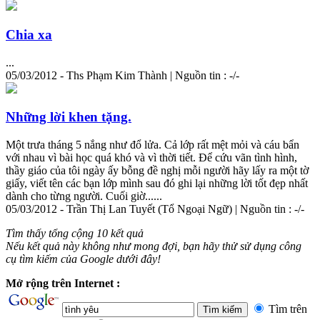
Chia xa
...
05/03/2012 - Ths Phạm Kim Thành | Nguồn tin : -/-
Những lời khen tặng.
Một trưa tháng 5 nắng như đổ lửa. Cả lớp rất mệt mỏi và cáu bẩn
với nhau vì bài học quá khó và vì thời tiết. Để cứu vãn
tình
hình,
thầy giáo của tôi ngày ấy bỗng đề nghị mỗi người hãy lấy ra một tờ
giấy, viết tên các bạn lớp mình sau đó ghi lại những lời tốt đẹp nhất
dành cho từng người. Cuối giờ......
05/03/2012 - Trần Thị Lan Tuyết (Tổ Ngoại Ngữ) | Nguồn tin : -/-
Tìm thấy tổng cộng 10 kết quả
Nếu kết quả này không như mong đợi, bạn hãy thử sử dụng công
cụ tìm kiếm của Google dưới đây!
Mở rộng trên Internet :
Tìm trên