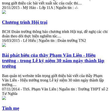
trong giới thiệu các bài viết xuất sắc của cuộc thi....
20/11/2015 - Mỹ Hảo - Lớp 11A | Nguồn tin : -/-
Chương trình Hội trại
BCH Đoàn trường thông báo chương trình Hội trại, đề nghị các chi
đoàn theo dõi thực hiện nghiêm túc....
16/03/2015 - Lê Hiếu | Nguồn tin : Đoàn trường TN2
Bài phát biểu của thầy Phạm Văn Liên - Hiệu
trưởng - trong Lễ kỷ niệm 30 năm ngày thành lập
trường
Ban quản trị website trân trọng giới thiệu bài viết của thầy Phạm
Văn Liên - Hiệu trưởng trong Lễ kỷ niệm 30 năm ngày thành lập
trường....
07/11/2014 - ThS. Phạm Văn Liên | Nguồn tin : Trường THPT số 2
Tư Nghĩa
Tình
mẹ