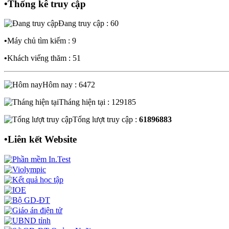
•
Thống kê truy cập
Đang truy cập : 60
•
Máy chủ tìm kiếm : 9
•
Khách viếng thăm : 51
Hôm nay : 6472
Tháng hiện tại : 129185
Tổng lượt truy cập :
61896883
•
Liên kết Website