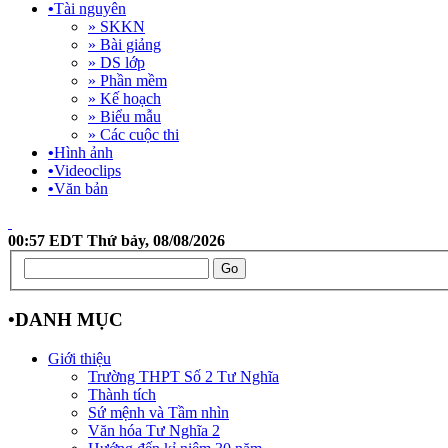
•
Tài nguyên
» SKKN
» Bài giảng
» DS lớp
» Phần mềm
» Kế hoạch
» Biểu mẫu
» Các cuộc thi
•
Hình ảnh
•
Videoclips
•
Văn bản
00:57 EDT Thứ bảy, 08/08/2026
•
DANH MỤC
Giới thiệu
Trường THPT Số 2 Tư Nghĩa
Thành tích
Sứ mệnh và Tầm nhìn
Văn hóa Tư Nghĩa 2