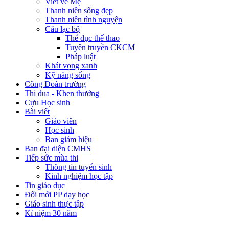
Viết về Mẹ
Thanh niên sống đẹp
Thanh niên tình nguyện
Câu lạc bộ
Thể dục thể thao
Tuyên truyền CKCM
Pháp luật
Khát vọng xanh
Kỹ năng sống
Công Đoàn trường
Thi đua - Khen thưởng
Cựu Học sinh
Bài viết
Giáo viên
Học sinh
Ban giám hiệu
Ban đại diện CMHS
Tiếp sức mùa thi
Thông tin tuyển sinh
Kinh nghiệm học tập
Tin giáo dục
Đổi mới PP dạy học
Giáo sinh thực tập
Kỉ niệm 30 năm