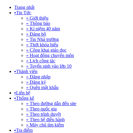
Trang nhất
•
Tin Tức
» Giới thiệu
» Thông báo
» Kỉ niệm 40 năm
» Đảng bộ
» Tin Nhà trường
» Thời khóa biểu
» Công khai giáo dục
» Hoạt động chuyên môn
» Lịch công tác
» Tuyển sinh vào lớp 10
•
Thành viên
» Đăng nhập
» Đăng ký
» Quên mật khẩu
•
Liên hệ
•
Thống kê
» Theo đường dẫn đến site
» Theo quốc gia
» Theo trình duyệt
» Theo hệ điều hành
» Máy chủ tìm kiếm
•
Tra điểm