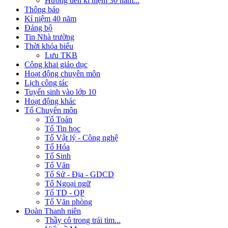
Hướng đến kỉ niệm 30 năm...
Thông báo
Kỉ niệm 40 năm
Đảng bộ
Tin Nhà trường
Thời khóa biểu
Lưu TKB
Công khai giáo dục
Hoạt động chuyên môn
Lịch công tác
Tuyển sinh vào lớp 10
Hoạt động khác
Tổ Chuyên môn
Tổ Toán
Tổ Tin học
Tổ Vật lý - Công nghệ
Tổ Hóa
Tổ Sinh
Tổ Văn
Tổ Sử - Địa - GDCD
Tổ Ngoại ngữ
Tổ TD - QP
Tổ Văn phòng
Đoàn Thanh niên
Thầy cô trong trái tim...