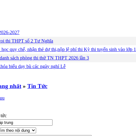
c 2026-2027
ng coi thi THPT số 2 Tư Nghĩa
 học quy chế, nhận thẻ dự thi,nộp lệ phí thi Kỳ thi tuyển sinh vào lớ
 danh sách phòng thi thử TN THPT 2026 lần 3
khóa biểu dạy bù các ngày nghỉ Lễ
»
Tin Tức
 tức