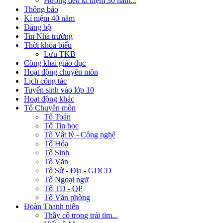
Hướng đến kỉ niệm 30 năm...
Thông báo
Kỉ niệm 40 năm
Đảng bộ
Tin Nhà trường
Thời khóa biểu
Lưu TKB
Công khai giáo dục
Hoạt động chuyên môn
Lịch công tác
Tuyển sinh vào lớp 10
Hoạt động khác
Tổ Chuyên môn
Tổ Toán
Tổ Tin học
Tổ Vật lý - Công nghệ
Tổ Hóa
Tổ Sinh
Tổ Văn
Tổ Sử - Địa - GDCD
Tổ Ngoại ngữ
Tổ TD - QP
Tổ Văn phòng
Đoàn Thanh niên
Thầy cô trong trái tim...