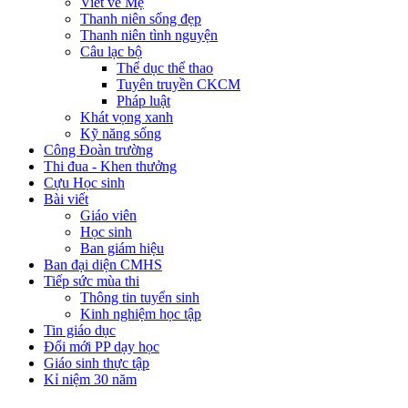
Viết về Mẹ
Thanh niên sống đẹp
Thanh niên tình nguyện
Câu lạc bộ
Thể dục thể thao
Tuyên truyền CKCM
Pháp luật
Khát vọng xanh
Kỹ năng sống
Công Đoàn trường
Thi đua - Khen thưởng
Cựu Học sinh
Bài viết
Giáo viên
Học sinh
Ban giám hiệu
Ban đại diện CMHS
Tiếp sức mùa thi
Thông tin tuyển sinh
Kinh nghiệm học tập
Tin giáo dục
Đổi mới PP dạy học
Giáo sinh thực tập
Kỉ niệm 30 năm