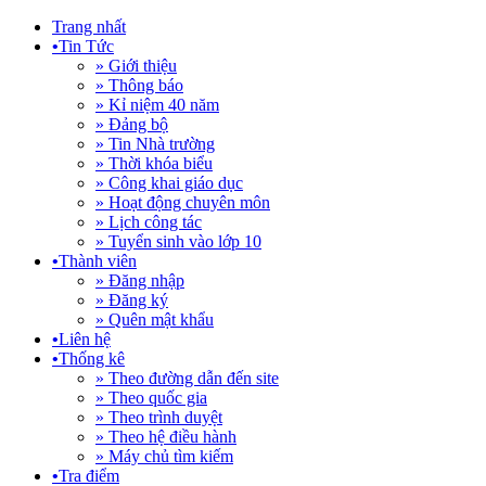
Trang nhất
•
Tin Tức
» Giới thiệu
» Thông báo
» Kỉ niệm 40 năm
» Đảng bộ
» Tin Nhà trường
» Thời khóa biểu
» Công khai giáo dục
» Hoạt động chuyên môn
» Lịch công tác
» Tuyển sinh vào lớp 10
•
Thành viên
» Đăng nhập
» Đăng ký
» Quên mật khẩu
•
Liên hệ
•
Thống kê
» Theo đường dẫn đến site
» Theo quốc gia
» Theo trình duyệt
» Theo hệ điều hành
» Máy chủ tìm kiếm
•
Tra điểm