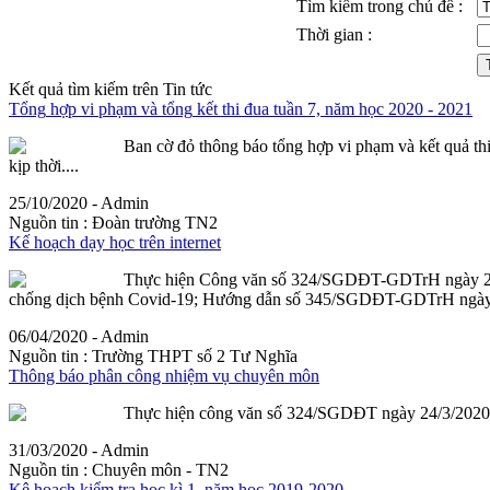
Tìm kiếm trong chủ đề :
Thời gian :
Kết quả tìm kiếm trên Tin tức
Tổng
hợp
vi phạm và
tổng
kết thi đua tuần 7, năm học 2020 - 2021
Ban cờ đỏ thông báo
tổng
hợp
vi phạm và kết quả thi
kịp thời....
25/10/2020 - Admin
Nguồn tin :
Đoàn trường TN2
Kế hoạch dạy học trên internet
Thực hiện Công văn số 324/SGDĐT-GDTrH ngày 24/3/
chống dịch bệnh Covid-19; Hướng dẫn số 345/SGDĐT-GDTrH ngày 
06/04/2020 - Admin
Nguồn tin :
Trường THPT số 2 Tư Nghĩa
Thông báo phân công nhiệm vụ chuyên môn
Thực hiện công văn số 324/SGDĐT ngày 24/3/2020 c
31/03/2020 - Admin
Nguồn tin :
Chuyên môn - TN2
Kê hoạch kiểm tra học kì 1, năm học 2019-2020