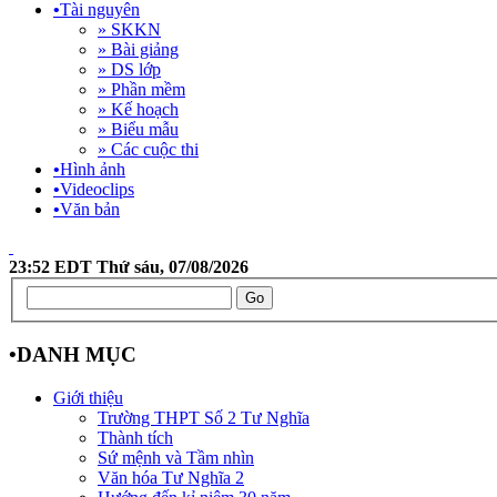
•
Tài nguyên
» SKKN
» Bài giảng
» DS lớp
» Phần mềm
» Kế hoạch
» Biểu mẫu
» Các cuộc thi
•
Hình ảnh
•
Videoclips
•
Văn bản
23:52 EDT Thứ sáu, 07/08/2026
•
DANH MỤC
Giới thiệu
Trường THPT Số 2 Tư Nghĩa
Thành tích
Sứ mệnh và Tầm nhìn
Văn hóa Tư Nghĩa 2