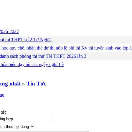
c 2026-2027
ng coi thi THPT số 2 Tư Nghĩa
 học quy chế, nhận thẻ dự thi,nộp lệ phí thi Kỳ thi tuyển sinh vào lớ
 danh sách phòng thi thử TN THPT 2026 lần 3
khóa biểu dạy bù các ngày nghỉ Lễ
»
Tin Tức
 tức