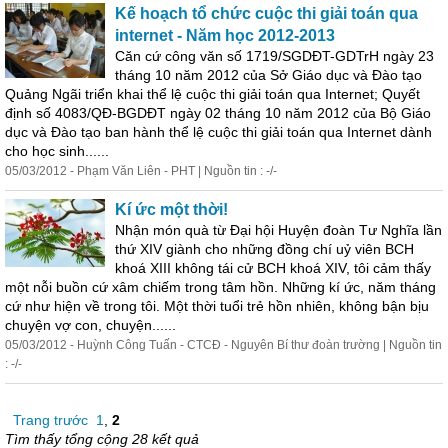
Kế hoạch tổ chức cuộc thi giải toán qua
internet - Năm học 2012-2013
Căn cứ công văn số 1719/SGDĐT-GDTrH ngày 23
tháng 10 năm 2012 của Sở Giáo dục và Đào tạo
Quảng Ngãi triển khai thể lệ cuộc thi giải toán qua Internet; Quyết
định số 4083/QĐ-BGDĐT ngày 02 tháng 10 năm 2012 của Bộ Giáo
dục và Đào tạo ban hành thể lệ cuộc thi giải toán qua Internet dành
cho học sinh......
05/03/2012 - Phạm Văn Liên - PHT | Nguồn tin : -/-
Kí ức một thời!
Nhận món quà từ Đại hội Huyện đoàn Tư Nghĩa lần
thứ XIV giành cho những đồng chí uỷ viên BCH
khoá XIII không tái cử BCH khoá XIV, tôi cảm thấy
một nỗi buồn cứ xâm chiếm trong tâm hồn. Những kí ức, năm tháng
cứ như hiện về trong tôi. Một thời tuổi trẻ hồn nhiên, không bận bịu
chuyện vợ con, chuyện......
05/03/2012 - Huỳnh Công Tuấn - CTCĐ - Nguyên Bí thư đoàn trường | Nguồn tin
: -/-
Trang trước
1
,
2
Tìm thấy tổng cộng 28 kết quả