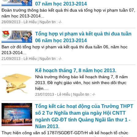
07 năm học 2013-2014
Đoàn trường thông báo
kết
quả thi đua và
tổng
hợp vi phạm tuần 07,
năm học 2013-2014...
28/09/2013 - Lê Hiếu | Nguồn tin : -/-
Tổng
hợp vi phạm và
kết
quả thi đua tuần
06 năm học 2013-2014
Ban cờ đỏ
tổng
hợp vi phạm và
kết
quả thi đua tuần 06, năm học
2013-2014...
21/09/2013 - Lê Hiếu | Nguồn tin : -/-
Kế hoạch tháng 7, 8 năm học 2013.
Nhà trường thông báo kế hoạch tháng 7, 8 năm
2013. Đề nghị giáo viên, học sinh theo dõi thực
hiện....
23/07/2013 - Lê Hiếu | Nguồn tin : -/-
Tổng
kết
các hoạt động của Trường THPT
số 2 Tư Nghĩa tham gia ngày Hội CNTT
ngành GD-ĐT tỉnh Quảng Ngãi lần thư 1 -
Năm 2013.
Thực hiện công văn số 1787/SGDĐT-GDTrH về kế hoạch tổ chức