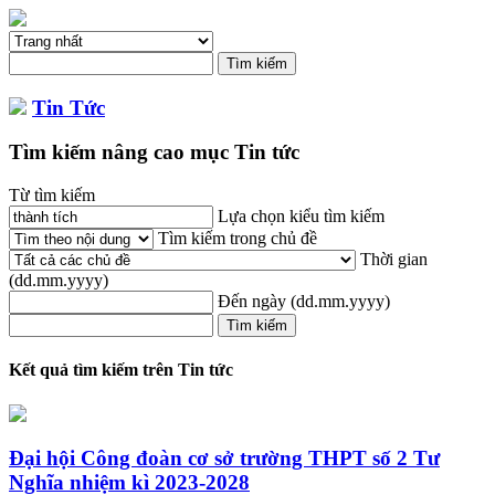
Tin Tức
Tìm kiếm nâng cao mục Tin tức
Từ tìm kiếm
Lựa chọn kiểu tìm kiếm
Tìm kiếm trong chủ đề
Thời gian
(dd.mm.yyyy)
Đến ngày
(dd.mm.yyyy)
Kết quả tìm kiếm trên Tin tức
Đại hội Công đoàn cơ sở trường THPT số 2 Tư
Nghĩa nhiệm kì 2023-2028