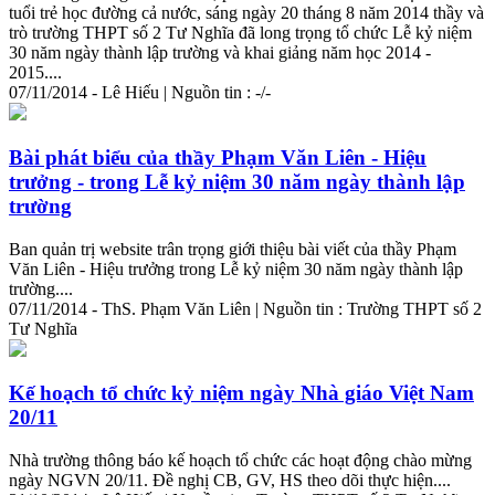
tuổi trẻ học đường cả nước, sáng ngày 20 tháng 8 năm 2014 thầy và
trò trường THPT số 2 Tư Nghĩa đã long trọng tổ chức Lễ kỷ niệm
30 năm ngày
thành
lập trường và khai giảng năm học 2014 -
2015....
07/11/2014 - Lê Hiếu | Nguồn tin : -/-
Bài phát biểu của thầy Phạm Văn Liên - Hiệu
trưởng - trong Lễ kỷ niệm 30 năm ngày
thành
lập
trường
Ban quản trị website trân trọng giới thiệu bài viết của thầy Phạm
Văn Liên - Hiệu trưởng trong Lễ kỷ niệm 30 năm ngày
thành
lập
trường....
07/11/2014 - ThS. Phạm Văn Liên | Nguồn tin : Trường THPT số 2
Tư Nghĩa
Kế hoạch tổ chức kỷ niệm ngày Nhà giáo Việt Nam
20/11
Nhà trường thông báo kế hoạch tổ chức các hoạt động chào mừng
ngày NGVN 20/11. Đề nghị CB, GV, HS theo dõi thực hiện....