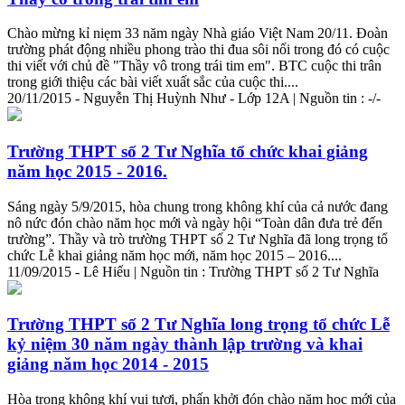
Chào mừng kỉ niẹm 33 năm ngày Nhà giáo Việt Nam 20/11. Đoàn
trường phát động nhiều phong trào thi đua sôi nổi trong đó có cuộc
thi viết với chủ đề "Thầy vô trong trái tim em". BTC cuộc thi trân
trong giới thiệu các bài viết xuất sắc của cuộc thi....
20/11/2015 - Nguyễn Thị Huỳnh Như - Lớp 12A | Nguồn tin : -/-
Trường THPT số 2 Tư Nghĩa tổ chức khai giảng
năm học 2015 - 2016.
Sáng ngày 5/9/2015, hòa chung trong không khí của cả nước đang
nô nức đón chào năm học mới và ngày hội “Toàn dân đưa trẻ đến
trường”. Thầy và trò trường THPT số 2 Tư Nghĩa đã long trọng tổ
chức Lễ khai giảng năm học mới, năm học 2015 – 2016....
11/09/2015 - Lê Hiếu | Nguồn tin : Trường THPT số 2 Tư Nghĩa
Trường THPT số 2 Tư Nghĩa long trọng tổ chức Lễ
kỷ niệm 30 năm ngày
thành
lập trường và khai
giảng năm học 2014 - 2015
Hòa trong không khí vui tươi, phấn khởi đón chào năm học mới của