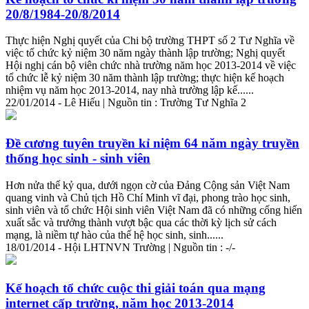
20/8/1984-20/8/2014
Thực hiện Nghị quyết của Chi bộ trường THPT số 2 Tư Nghĩa về
việc tổ chức kỷ niệm 30 năm ngày
thành
lập trường; Nghị quyết
Hội nghị cán bộ viên chức nhà trường năm học 2013-2014 về việc
tổ chức lễ kỷ niệm 30 năm
thành
lập trường; thực hiện kế hoạch
nhiệm vụ năm học 2013-2014, nay nhà trường lập kế......
22/01/2014 - Lê Hiếu | Nguồn tin : Trường Tư Nghĩa 2
Đề cương tuyên truyền kỉ niệm 64 năm ngày truyền
thống học sinh - sinh viên
Hơn nửa thế kỷ qua, dưới ngọn cờ của Đảng Cộng sản Việt Nam
quang vinh và Chủ tịch Hồ Chí Minh vĩ đại, phong trào học sinh,
sinh viên và tổ chức Hội sinh viên Việt Nam đã có những cống hiến
xuất sắc và trưởng
thành
vượt bậc qua các thời kỳ lịch sử cách
mạng, là niềm tự hào của thế hệ học sinh, sinh......
18/01/2014 - Hội LHTNVN Trường | Nguồn tin : -/-
Kế hoạch tổ chức cuộc thi giải toán qua mạng
internet cấp trường, năm học 2013-2014