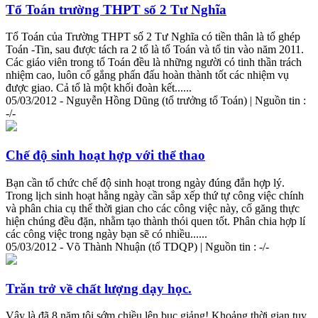
Tổ Toán trường THPT số 2 Tư Nghĩa
Tổ Toán của Trường THPT số 2 Tư Nghĩa có tiền thân là tổ ghép
Toán -Tin, sau được tách ra 2 tổ là tổ Toán và tổ tin vào năm 2011.
Các giáo viên trong tổ Toán đều là những người có tinh thần trách
nhiệm cao, luôn cố gắng phấn đấu hoàn
thành
tốt các nhiệm vụ
được giao. Cả tổ là một khối đoàn kết......
05/03/2012 - Nguyễn Hồng Dũng (tổ trưởng tổ Toán) | Nguồn tin :
-/-
Chế độ sinh hoạt hợp với thể thao
Bạn cần tổ chức chế độ sinh hoạt trong ngày đúng đắn hợp lý.
Trong lịch sinh hoạt hằng ngày cần sắp xếp thứ tự công việc chính
và phân chia cụ thể thời gian cho các công việc này, cố găng thực
hiện chúng đều đặn, nhằm tạo
thành
thói quen tốt. Phân chia hợp lí
các công việc trong ngày bạn sẽ có nhiều......
05/03/2012 - Võ
Thành
Nhuận (tổ TDQP) | Nguồn tin : -/-
Trăn trở về chất lượng dạy học.
Vậy là đã 8 năm tôi sớm chiều lên bục giảng! Khoảng thời gian tuy