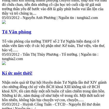
Hằng năm khi những nhành phượng chuyển mình, thắp lửa với màu
đỏ chứa chan, tiễn đưa những cô cậu học trò cuối cấp từ giã mái
trường thân yêu để bước vào đời là giây phút buồn vui lẫn lộn của
thầy và trò chúng ta....
05/03/2012 - Nguyễn Anh Phương | Nguồn tin : tunghia2.com
Tổ Văn phòng
Tổ văn phòng của trường THPT số 2 Tư Nghĩa hiện đang có 9
nhân viên làm việc ở các bộ phận như: Kế toán, Thư viện, văn thư,
bảo vệ......
05/03/2012 - Trần Thị Thùy Phương - Tổ trưởng. | Nguồn tin :
tunghia2.com
Kí ức một thời!
Nhận món quà từ Đại hội Huyện đoàn Tư Nghĩa lần thứ XIV giành
cho những đồng chí uỷ viên BCH khoá XIII không tái cử BCH
khoá XIV, tôi cảm thấy một nỗi buồn cứ xâm chiếm trong tâm hồn.
Những kí ức, năm tháng cứ như hiện về trong tôi. Một thời tuổi trẻ
hồn nhiên, không bận bịu chuyện vợ con, chuyện......
05/03/2012 - Huỳnh Công Tuấn - CTCĐ - Nguyên Bí thư đoàn
trường | Nguồn tin : -/-