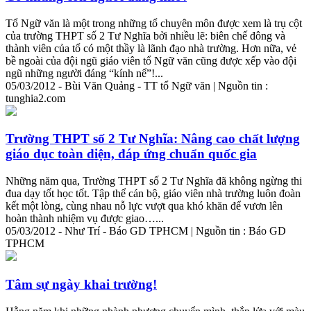
Tổ Ngữ văn là một trong những tổ chuyên môn được xem là trụ cột
của trường THPT số 2 Tư Nghĩa bởi nhiều lẽ: biên chế đông và
thành
viên của tổ có một thầy là lãnh đạo nhà trường. Hơn nữa, vẻ
bề ngoài của đội ngũ giáo viên tổ Ngữ văn cũng được xếp vào đội
ngũ những người đáng “kính nể”!...
05/03/2012 - Bùi Văn Quảng - TT tổ Ngữ văn | Nguồn tin :
tunghia2.com
Trường THPT số 2 Tư Nghĩa: Nâng cao chất lượng
giáo dục toàn diện, đáp ứng chuẩn quốc gia
Những năm qua, Trường THPT số 2 Tư Nghĩa đã không ngừng thi
đua dạy tốt học tốt. Tập thể cán bộ, giáo viên nhà trường luôn đoàn
kết một lòng, cùng nhau nỗ lực vượt qua khó khăn để vươn lên
hoàn
thành
nhiệm vụ được giao…...
05/03/2012 - Như Trí - Báo GD TPHCM | Nguồn tin : Báo GD
TPHCM
Tâm sự ngày khai trường!