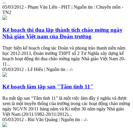
...
05/03/2012 - Phạm Văn Liên - PHT | Nguồn tin : Chuyên môn -
TN2
Kế hoạch thi đua lập
thành
tích
chào mừng ngày
Nhà giáo Việt nam của Đoàn trường
Thực hiện kế hoạch công tác Đoàn và phong trào thanh niên năm
học 2012-2013, Đoàn trường THPT số 2 Tư Nghĩa xây dựng kế
hoạch hoạt động thi đua chào mừng ngày Nhà giáo Việt Nam 20-
11...
05/03/2012 - Lê Hiếu | Nguồn tin : -/-
Kế hoạch làm tập san "Tâm tình 11"
Ra mắt tập san “Tâm tình 11” là một việc làm đầy ý nghĩa và được
xem là một truyền thống của trường trong các hoạt động chào mừng
ngày NGVN 20/11 hàng năm và Kỉ niệm 30 năm ngày Nhà giáo
Việt Nam (20/11/1982-20/11/2012)...
05/03/2012 - Bùi Văn Quảng | Nguồn tin : -/-