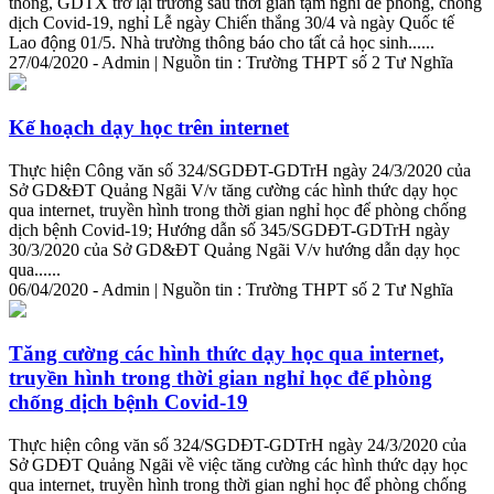
thông, GDTX trở lại trường sau
thời
gian
tạm nghỉ để phòng, chống
dịch Covid-19, nghỉ Lễ ngày Chiến thắng 30/4 và ngày Quốc tế
Lao động 01/5. Nhà trường thông báo cho tất cả học sinh......
27/04/2020 - Admin | Nguồn tin : Trường THPT số 2 Tư Nghĩa
Kế hoạch dạy học trên internet
Thực hiện Công văn số 324/SGDĐT-GDTrH ngày 24/3/2020 của
Sở GD&ĐT Quảng Ngãi V/v tăng cường các hình thức dạy học
qua internet, truyền hình trong
thời
gian
nghỉ học để phòng chống
dịch bệnh Covid-19; Hướng dẫn số 345/SGDĐT-GDTrH ngày
30/3/2020 của Sở GD&ĐT Quảng Ngãi V/v hướng dẫn dạy học
qua......
06/04/2020 - Admin | Nguồn tin : Trường THPT số 2 Tư Nghĩa
Tăng cường các hình thức dạy học qua internet,
truyền hình trong
thời
gian
nghỉ học để phòng
chống dịch bệnh Covid-19
Thực hiện công văn số 324/SGDĐT-GDTrH ngày 24/3/2020 của
Sở GDĐT Quảng Ngãi về việc tăng cường các hình thức dạy học
qua internet, truyền hình trong
thời
gian
nghỉ học để phòng chống