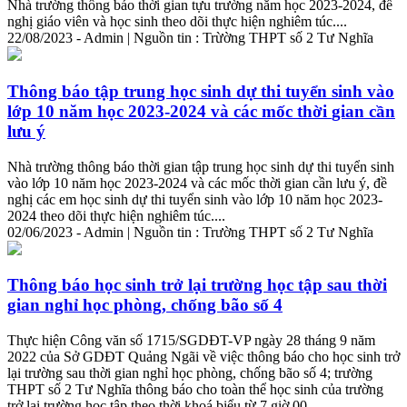
Nhà trường thông báo
thời
gian
tựu trường năm học 2023-2024, đề
nghị giáo viên và học sinh theo dõi thực hiện nghiêm túc....
22/08/2023 - Admin | Nguồn tin : Trừờng THPT số 2 Tư Nghĩa
Thông báo tập trung học sinh dự thi tuyển sinh vào
lớp 10 năm học 2023-2024 và các mốc
thời
gian
cần
lưu ý
Nhà trường thông báo
thời
gian
tập trung học sinh dự thi tuyển sinh
vào lớp 10 năm học 2023-2024 và các mốc
thời
gian
cần lưu ý, đề
nghị các em học sinh dự thi tuyển sinh vào lớp 10 năm học 2023-
2024 theo dõi thực hiện nghiêm túc....
02/06/2023 - Admin | Nguồn tin : Trường THPT số 2 Tư Nghĩa
Thông báo học sinh trở lại trường học tập sau
thời
gian
nghỉ học phòng, chống bão số 4
Thực hiện Công văn số 1715/SGDĐT-VP ngày 28 tháng 9 năm
2022 của Sở GDĐT Quảng Ngãi về việc thông báo cho học sinh trở
lại trường sau
thời
gian
nghỉ học phòng, chống bão số 4; trường
THPT số 2 Tư Nghĩa thông báo cho toàn thể học sinh của trường
trở lại trường học tập theo
thời
khoá biểu từ 7 giờ 00......