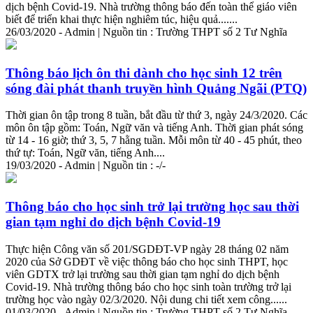
dịch bệnh Covid-19. Nhà trường thông báo đến toàn thể giáo viên
biết để triển khai thực hiện nghiêm túc, hiệu quả.......
26/03/2020 - Admin | Nguồn tin : Trường THPT số 2 Tư Nghĩa
Thông báo lịch ôn thi dành cho học sinh 12 trên
sóng đài phát thanh truyền hình Quảng Ngãi (PTQ)
Thời
gian
ôn tập trong 8 tuần, bắt đầu từ thứ 3, ngày 24/3/2020. Các
môn ôn tập gồm: Toán, Ngữ văn và tiếng Anh.
Thời
gian
phát sóng
từ 14 - 16 giờ; thứ 3, 5, 7 hằng tuần. Mỗi môn từ 40 - 45 phút, theo
thứ tự: Toán, Ngữ văn, tiếng Anh....
19/03/2020 - Admin | Nguồn tin : -/-
Thông báo cho học sinh trở lại trường học sau
thời
gian
tạm nghỉ do dịch bệnh Covid-19
Thực hiện Công văn số 201/SGDĐT-VP ngày 28 tháng 02 năm
2020 của Sở GDĐT về việc thông báo cho học sinh THPT, học
viên GDTX trở lại trường sau
thời
gian
tạm nghỉ do dịch bệnh
Covid-19. Nhà trường thông báo cho học sinh toàn trường trở lại
trường học vào ngày 02/3/2020. Nội dung chi tiết xem công......
01/03/2020 - Admin | Nguồn tin : Trường THPT số 2 Tư Nghĩa