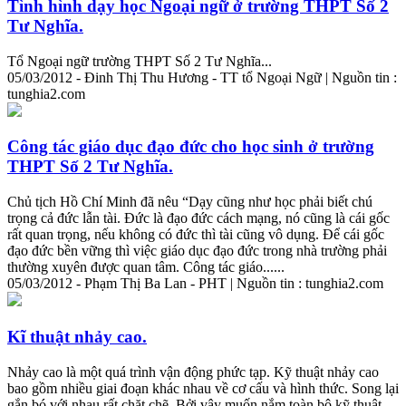
Tình hình dạy học Ngoại ngữ ở trường THPT Số 2
Tư Nghĩa.
Tổ Ngoại ngữ trường THPT Số 2 Tư Nghĩa...
05/03/2012 - Đinh Thị Thu Hương - TT tổ Ngoại Ngữ | Nguồn tin :
tunghia2.com
Công tác giáo dục đạo đức cho học sinh ở trường
THPT Số 2 Tư Nghĩa.
Chủ tịch Hồ Chí Minh đã nêu “Dạy cũng như học phải biết chú
trọng cả đức lẫn tài. Đức là đạo đức cách mạng, nó cũng là cái gốc
rất quan trọng, nếu không có đức thì tài cũng vô dụng. Để cái gốc
đạo đức bền vững thì việc giáo dục đạo đức trong nhà trường phải
thường xuyên được quan tâm. Công tác giáo......
05/03/2012 - Phạm Thị Ba Lan - PHT | Nguồn tin : tunghia2.com
Kĩ thuật nhảy cao.
Nhảy cao là một quá trình vận động phức tạp. Kỹ thuật nhảy cao
bao gồm nhiều giai đoạn khác nhau về cơ cấu và hình thức. Song lại
gắn bó với nhau rất chặt chẽ. Bởi vậy muốn nắm
toàn
bộ
kỹ thuật