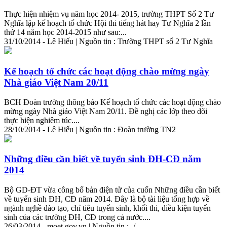
Thực hiện nhiệm vụ năm học 2014- 2015, trường THPT Số 2 Tư
Nghĩa lập kế hoạch tổ chức Hội thi tiếng hát hay Tư Nghĩa 2 lần
thứ 14 năm học 2014-2015 như sau:...
31/10/2014 - Lê Hiếu | Nguồn tin : Trường THPT số 2 Tư Nghĩa
Kế hoạch tổ chức các hoạt động chào mừng ngày
Nhà giáo Việt Nam 20/11
BCH Đoàn trường thông báo Kế hoạch tổ chức các hoạt động chào
mừng ngày Nhà giáo Việt Nam 20/11. Đề nghị các lớp theo dõi
thực hiện nghiêm túc....
28/10/2014 - Lê Hiếu | Nguồn tin : Đoàn trường TN2
Những điều cần biết về tuyển sinh ĐH-CĐ năm
2014
Bộ
GD-ĐT vừa công bố bản điện tử của cuốn Những điều cần biết
về tuyển sinh ĐH, CĐ năm 2014. Đây là
bộ
tài liệu tổng hợp về
ngành nghề đào tạo, chỉ tiêu tuyển sinh, khối thi, điều kiện tuyển
sinh của các trường ĐH, CĐ trong cả nước....
26/03/2014 - moet.gov.vn | Nguồn tin : -/-