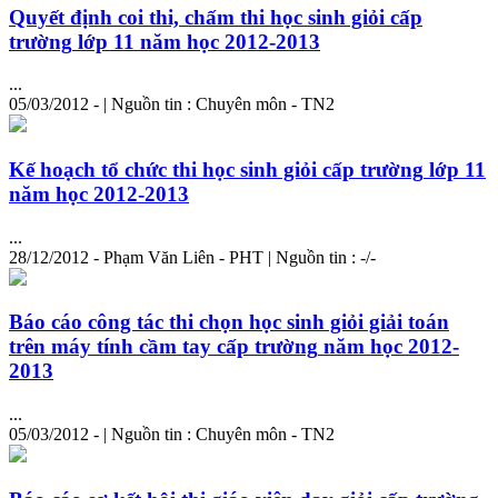
Quyết định coi thi, chấm thi học sinh giỏi cấp
trường
lớp 11 năm học 2012-2013
...
05/03/2012 - | Nguồn tin : Chuyên môn - TN2
Kế hoạch tổ chức thi học sinh giỏi cấp
trường
lớp 11
năm học 2012-2013
...
28/12/2012 - Phạm Văn Liên - PHT | Nguồn tin : -/-
Báo cáo công tác thi chọn học sinh giỏi giải toán
trên máy tính cầm tay cấp
trường
năm học 2012-
2013
...
05/03/2012 - | Nguồn tin : Chuyên môn - TN2