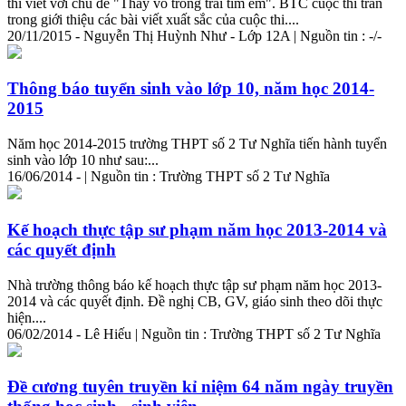
thi viết với chủ đề "Thầy vô trong trái tim em". BTC cuộc thi trân
trong giới thiệu các bài viết xuất sắc của cuộc thi....
20/11/2015 - Nguyễn Thị Huỳnh Như - Lớp 12A | Nguồn tin : -/-
Thông báo tuyển sinh vào lớp 10, năm học 2014-
2015
Năm học 2014-2015
trường
THPT số 2 Tư Nghĩa tiến hành tuyển
sinh vào lớp 10 như sau:...
16/06/2014 - | Nguồn tin :
Trường
THPT số 2 Tư Nghĩa
Kế hoạch thực tập sư phạm năm học 2013-2014 và
các quyết định
Nhà trường thông báo kế hoạch thực tập sư phạm năm học 2013-
2014 và các quyết định. Đề nghị CB, GV, giáo sinh theo dõi thực
hiện....
06/02/2014 - Lê Hiếu | Nguồn tin :
Trường
THPT số 2 Tư Nghĩa
Đề cương tuyên truyền kỉ niệm 64 năm ngày truyền