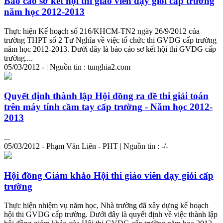
Báo cáo sơ kết hội thi giáo viên dạy giỏi cấp
trường
năm học 2012-2013
Thực hiện Kế hoạch số 216/KHCM-TN2 ngày 26/9/2012 của
trường
THPT số 2 Tư Nghĩa về việc tổ chức thi GVDG cấp
trường
năm học 2012-2013. Dưới đây là báo cáo sơ kết hội thi GVDG cấp
trường
....
05/03/2012 - | Nguồn tin : tunghia2.com
Quyết định thành lập Hội đồng ra đề thi giải toán
trên máy tính cầm tay cấp
trường
- Năm học 2012-
2013
...
05/03/2012 - Phạm Văn Liên - PHT | Nguồn tin : -/-
Hội đồng Giám khảo Hội thi giáo viên dạy giỏi cấp
trường
Thực hiện nhiệm vụ năm học, Nhà
trường
đã xây dựng kế hoạch
hội thi GVDG cấp
trường
. Dưới đây là quyết định về việc thành lập