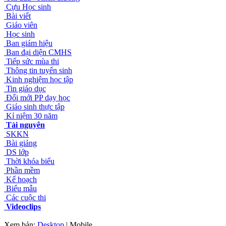
Cựu Học sinh
Bài viết
Giáo viên
Học sinh
Ban giám hiệu
Ban đại diện CMHS
Tiếp sức mùa thi
Thông tin tuyển sinh
Kinh nghiệm học tập
Tin giáo dục
Đổi mới PP dạy học
Giáo sinh thực tập
Kỉ niệm 30 năm
Tài nguyên
SKKN
Bài giảng
DS lớp
Thời khóa biểu
Phần mềm
Kế hoạch
Biểu mẫu
Các cuộc thi
Videoclips
Xem bản:
Desktop
| Mobile