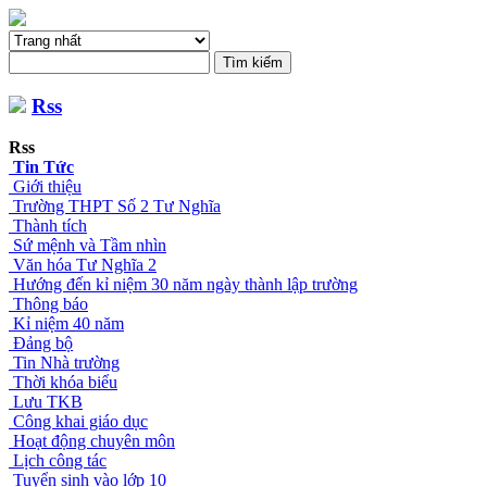
Rss
Rss
Tin Tức
Giới thiệu
Trường THPT Số 2 Tư Nghĩa
Thành tích
Sứ mệnh và Tầm nhìn
Văn hóa Tư Nghĩa 2
Hướng đến kỉ niệm 30 năm ngày thành lập trường
Thông báo
Kỉ niệm 40 năm
Đảng bộ
Tin Nhà trường
Thời khóa biểu
Lưu TKB
Công khai giáo dục
Hoạt động chuyên môn
Lịch công tác
Tuyển sinh vào lớp 10