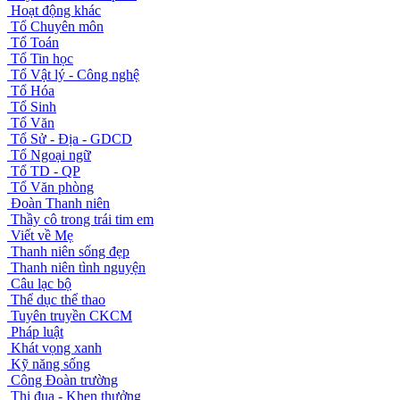
Hoạt động khác
Tổ Chuyên môn
Tổ Toán
Tổ Tin học
Tổ Vật lý - Công nghệ
Tổ Hóa
Tổ Sinh
Tổ Văn
Tổ Sử - Địa - GDCD
Tổ Ngoại ngữ
Tổ TD - QP
Tổ Văn phòng
Đoàn Thanh niên
Thầy cô trong trái tim em
Viết về Mẹ
Thanh niên sống đẹp
Thanh niên tình nguyện
Câu lạc bộ
Thể dục thể thao
Tuyên truyền CKCM
Pháp luật
Khát vọng xanh
Kỹ năng sống
Công Đoàn trường
Thi đua - Khen thưởng