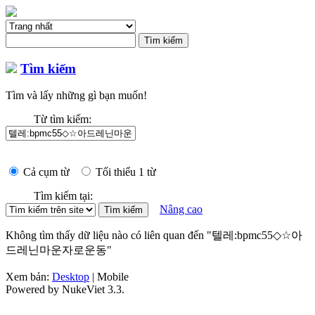
Tìm kiếm
Tìm và lấy những gì bạn muốn!
Từ tìm kiếm:
Cả cụm từ
Tối thiểu 1 từ
Tìm kiếm tại:
Nâng cao
Không tìm thấy dữ liệu nào có liên quan đến "텔레:bpmc55◇☆아
드레닌마운자로운동"
Xem bản:
Desktop
| Mobile
Powered by NukeViet 3.3.