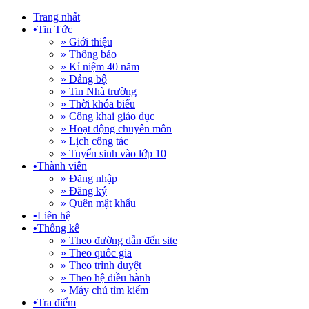
Trang nhất
•
Tin Tức
» Giới thiệu
» Thông báo
» Kỉ niệm 40 năm
» Đảng bộ
» Tin Nhà trường
» Thời khóa biểu
» Công khai giáo dục
» Hoạt động chuyên môn
» Lịch công tác
» Tuyển sinh vào lớp 10
•
Thành viên
» Đăng nhập
» Đăng ký
» Quên mật khẩu
•
Liên hệ
•
Thống kê
» Theo đường dẫn đến site
» Theo quốc gia
» Theo trình duyệt
» Theo hệ điều hành
» Máy chủ tìm kiếm
•
Tra điểm