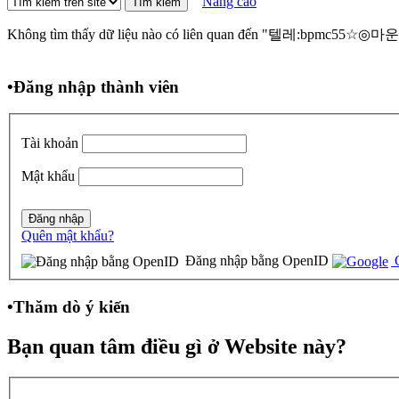
Nâng cao
Không tìm thấy dữ liệu nào có liên quan đến "텔레:bpmc
•
Đăng nhập thành viên
Tài khoản
Mật khẩu
Quên mật khẩu?
Đăng nhập bằng OpenID
G
•
Thăm dò ý kiến
Bạn quan tâm điều gì ở Website này?