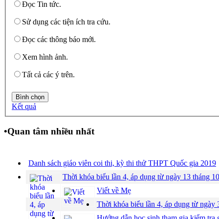
Đọc Tin tức.
Sử dụng các tiện ích tra cứu.
Đọc các thông báo mới.
Xem hình ảnh.
Tất cả các ý trên.
Kết quả
•
Quan tâm nhiều nhất
Danh sách giáo viên coi thi, kỳ thi thử THPT Quốc gia 2019
Thời khóa biểu lần 4, áp dụng từ ngày 13 tháng 1
Viết về Mẹ
Thời khóa biểu lần 4, áp dụng từ ngày
Hướng dẫn học sinh tham gia kiểm tra g