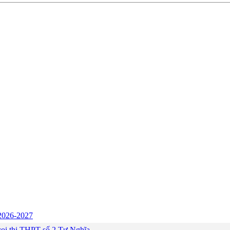
c 2026-2027
ng coi thi THPT số 2 Tư Nghĩa