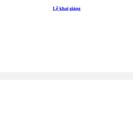
Lễ khai giảng
Các tổ chuyên môn
Kỳ thi tuyển sinh vào lớp 10 năm học 2026- 2027
m tra CK2 năm học 2025-2026
i thử TN THPT 2026