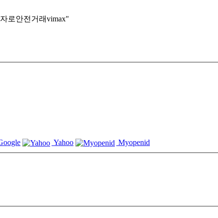
55☆◎마운자로안전거래vimax"
oogle
Yahoo
Myopenid