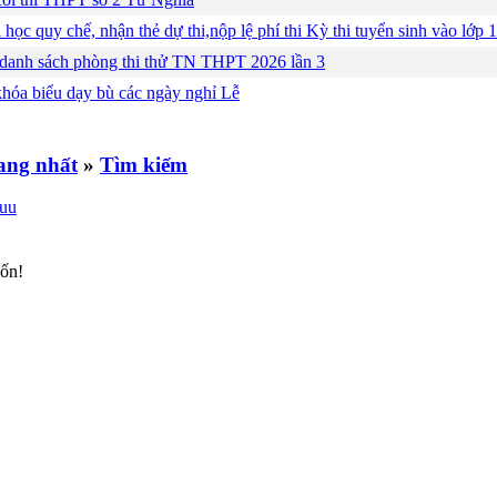
 học quy chế, nhận thẻ dự thi,nộp lệ phí thi Kỳ thi tuyển sinh vào lớ
 danh sách phòng thi thử TN THPT 2026 lần 3
khóa biểu dạy bù các ngày nghỉ Lễ
»
Tìm kiếm
uốn!