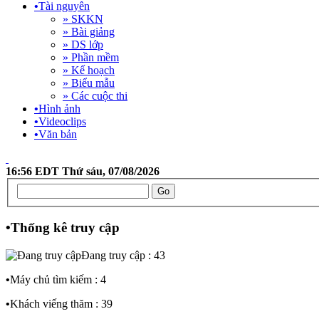
•
Tài nguyên
» SKKN
» Bài giảng
» DS lớp
» Phần mềm
» Kế hoạch
» Biểu mẫu
» Các cuộc thi
•
Hình ảnh
•
Videoclips
•
Văn bản
16:56 EDT Thứ sáu, 07/08/2026
•
Thống kê truy cập
Đang truy cập : 43
•
Máy chủ tìm kiếm : 4
•
Khách viếng thăm : 39