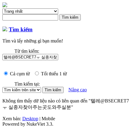
Tìm kiếm
Tìm và lấy những gì bạn muốn!
Từ tìm kiếm:
Cả cụm từ
Tối thiểu 1 từ
Tìm kiếm tại:
Nâng cao
Không tìm thấy dữ liệu nào có liên quan đến "텔레@BSECRET7
ㅜ 실종자찾아주는곳도와주실분"
Xem bản:
Desktop
| Mobile
Powered by NukeViet 3.3.