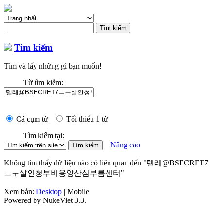
Tìm kiếm
Tìm và lấy những gì bạn muốn!
Từ tìm kiếm:
Cả cụm từ
Tối thiểu 1 từ
Tìm kiếm tại:
Nâng cao
Không tìm thấy dữ liệu nào có liên quan đến "텔레@BSECRET7
ㅡㅜ살인청부비용양산심부름센터"
Xem bản:
Desktop
| Mobile
Powered by NukeViet 3.3.