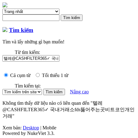
Tìm kiếm
Tìm và lấy những gì bạn muốn!
Từ tìm kiếm:
Cả cụm từ
Tối thiểu 1 từ
Tìm kiếm tại:
Nâng cao
Không tìm thấy dữ liệu nào có liên quan đến "텔레
@CASHFILTER365✓ 국내거래소fds뚫어주는곳비트코인개인
거래"
Xem bản:
Desktop
| Mobile
Powered by NukeViet 3.3.