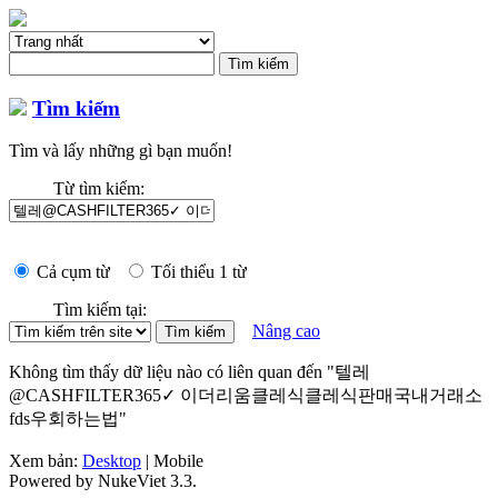
Tìm kiếm
Tìm và lấy những gì bạn muốn!
Từ tìm kiếm:
Cả cụm từ
Tối thiểu 1 từ
Tìm kiếm tại:
Nâng cao
Không tìm thấy dữ liệu nào có liên quan đến "텔레
@CASHFILTER365✓ 이더리움클레식클레식판매국내거래소
fds우회하는법"
Xem bản:
Desktop
| Mobile
Powered by NukeViet 3.3.