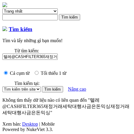
Tìm kiếm
Tìm và lấy những gì bạn muốn!
Từ tìm kiếm:
Cả cụm từ
Tối thiểu 1 từ
Tìm kiếm tại:
Nâng cao
Không tìm thấy dữ liệu nào có liên quan đến "텔레
@CASHFILTER365재정거래세탁대행사금은돈믹싱재정거래
세탁대행사금은돈믹싱"
Xem bản:
Desktop
| Mobile
Powered by NukeViet 3.3.