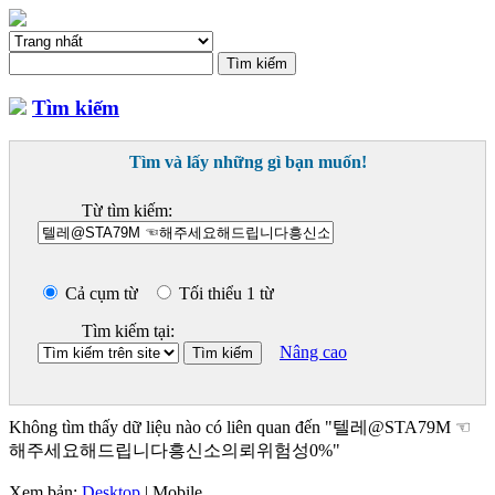
Tìm kiếm
Tìm và lấy những gì bạn muốn!
Từ tìm kiếm:
Cả cụm từ
Tối thiểu 1 từ
Tìm kiếm tại:
Nâng cao
Không tìm thấy dữ liệu nào có liên quan đến "텔레@STA79M ☜
해주세요해드립니다흥신소의뢰위험성0%"
Xem bản:
Desktop
| Mobile