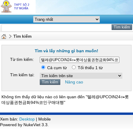
Tìm kiếm
Tìm và lấy những gì bạn muốn!
Từ tìm kiếm:
Cả cụm từ
Tối thiểu 1 từ
Tìm kiếm tại:
Nâng cao
Không tìm thấy dữ liệu nào có liên quan đến "텔레@UPCOIN24⟡▸롯
데상품권현금화94%코인구매대행"
Xem bản:
Desktop
| Mobile
Powered by NukeViet 3.3.