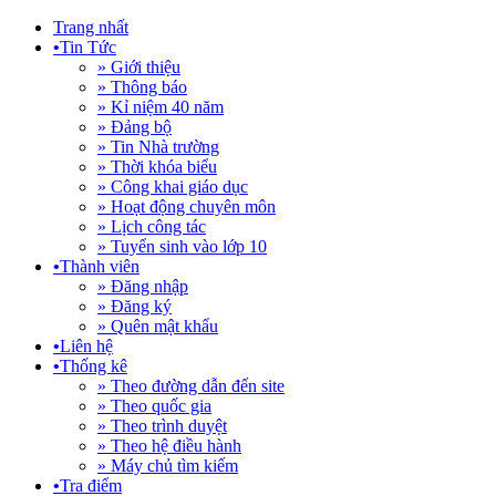
Trang nhất
•
Tin Tức
» Giới thiệu
» Thông báo
» Kỉ niệm 40 năm
» Đảng bộ
» Tin Nhà trường
» Thời khóa biểu
» Công khai giáo dục
» Hoạt động chuyên môn
» Lịch công tác
» Tuyển sinh vào lớp 10
•
Thành viên
» Đăng nhập
» Đăng ký
» Quên mật khẩu
•
Liên hệ
•
Thống kê
» Theo đường dẫn đến site
» Theo quốc gia
» Theo trình duyệt
» Theo hệ điều hành
» Máy chủ tìm kiếm
•
Tra điểm