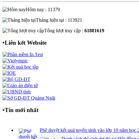
Hôm nay : 11379
Tháng hiện tại : 113921
Tổng lượt truy cập :
61881619
•
Liên kết Website
•
Tin mới nhất
Phê duyệt kết quả tuyển sinh vào lớp 10 năm họ
Danh sách thí sinh dự thi tại Hội đồ