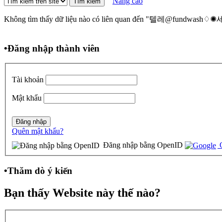
Nâng cao
Không tìm thấy dữ liệu nào có liên quan đến "텔레@
•
Đăng nhập thành viên
Tài khoản
Mật khẩu
Quên mật khẩu?
Đăng nhập bằng OpenID
G
•
Thăm dò ý kiến
Bạn thấy Website này thế nào?