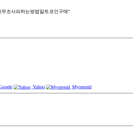
fundwash♢✺세무조사피하는방법알트코인구매"
oogle
Yahoo
Myopenid