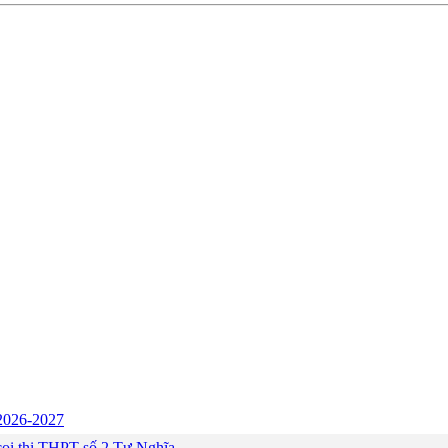
c 2026-2027
ng coi thi THPT số 2 Tư Nghĩa