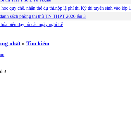
 học quy chế, nhận thẻ dự thi,nộp lệ phí thi Kỳ thi tuyển sinh vào lớ
 danh sách phòng thi thử TN THPT 2026 lần 3
khóa biểu dạy bù các ngày nghỉ Lễ
»
Tìm kiếm
uốn!