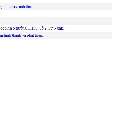
(tuần 26) chính thức
học sinh ở trường THPT Số 2 Tư Nghĩa.
m hình thành và phát triển.