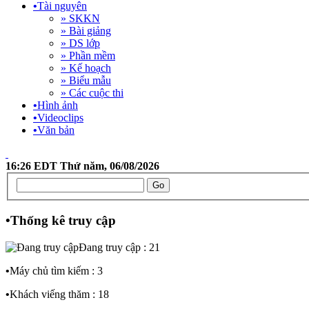
•
Tài nguyên
» SKKN
» Bài giảng
» DS lớp
» Phần mềm
» Kế hoạch
» Biểu mẫu
» Các cuộc thi
•
Hình ảnh
•
Videoclips
•
Văn bản
16:26 EDT Thứ năm, 06/08/2026
•
Thống kê truy cập
Đang truy cập : 21
•
Máy chủ tìm kiếm : 3
•
Khách viếng thăm : 18