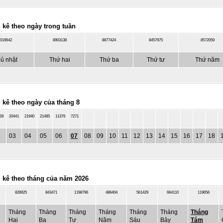
 kê theo ngày trong tuần
019642
8903138
8877424
8457975
8572059
ủ nhật
Thứ hai
Thứ ba
Thứ tư
Thứ năm
 kê theo ngày của tháng 8
28
20441
21940
21485
11379
7271
2
03
04
05
06
07
08
09
10
11
12
13
14
15
16
17
18
 kê theo tháng của năm 2026
828925
843471
1198796
486404
561429
664110
119656
Tháng
Tháng
Tháng
Tháng
Tháng
Tháng
Tháng
Hai
Ba
Tư
Năm
Sáu
Bảy
Tám