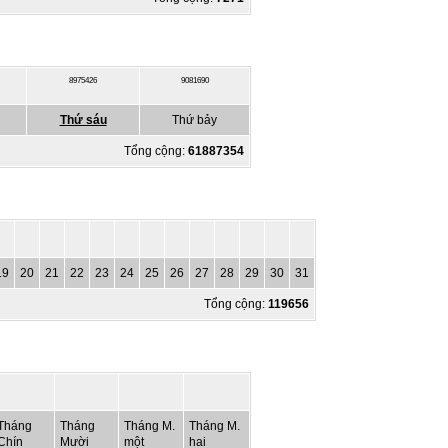
8975426
9081690
Thứ sáu
Thứ bảy
Tổng cộng:
61887354
19
20
21
22
23
24
25
26
27
28
29
30
31
Tổng cộng:
119656
Tháng
Tháng
Tháng M.
Tháng M.
Chín
Mười
một
hai