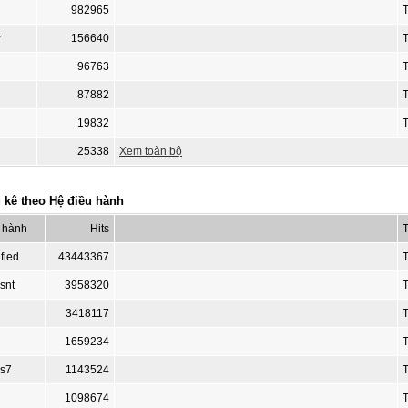
982965
r
156640
96763
T
87882
19832
25338
Xem toàn bộ
 kê theo Hệ điều hành
 hành
Hits
T
fied
43443367
snt
3958320
3418117
1659234
s7
1143524
1098674