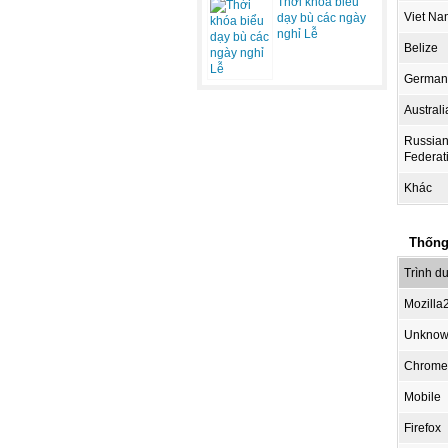
Thời khóa biểu
Viet Na
dạy bù các ngày
nghỉ Lễ
Belize
German
Australi
Russia
Federat
Khác
Thống 
Trình d
Mozilla
Unkno
Chrome
Mobile
Firefox