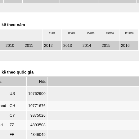
 kê theo năm
31882
121054
454190
692336
1313966
2010
2011
2012
2013
2014
2015
2016
 kê theo quốc gia
a
Hits
US
19762900
land
CH
10771676
CY
9875026
ed
ZZ
4893508
FR
4346049