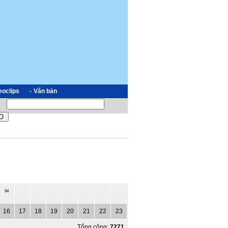
eoclips
•
Văn bản
94
16
17
18
19
20
21
22
23
Tổng cộng:
7271