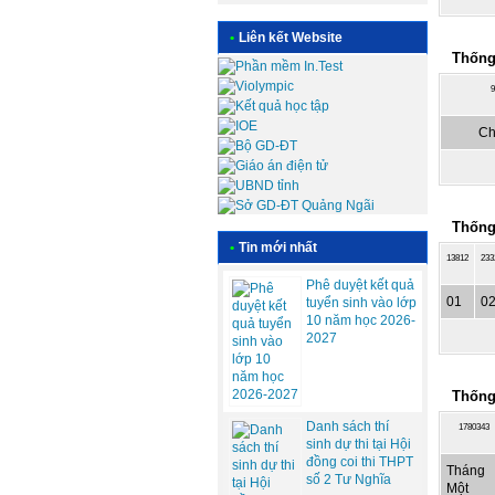
•
Liên kết Website
Thống
9
Ch
Thống
•
Tin mới nhất
13812
233
Phê duyệt kết quả
01
0
tuyển sinh vào lớp
10 năm học 2026-
2027
Thống
Danh sách thí
1780343
sinh dự thi tại Hội
đồng coi thi THPT
Tháng
số 2 Tư Nghĩa
Một