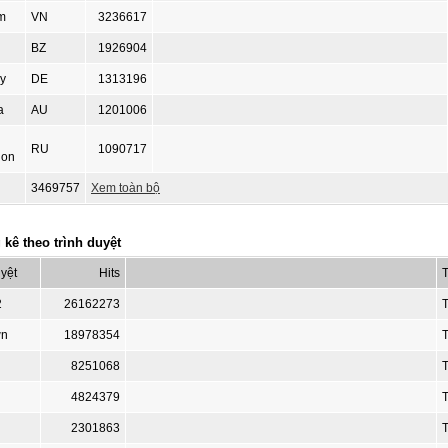
m
VN
3236617
BZ
1926904
y
DE
1313196
a
AU
1201006
n
RU
1090717
ion
3469757
Xem toàn bộ
kê theo trình duyệt
uyệt
Hits
T
2
26162273
wn
18978354
8251068
4824379
2301863