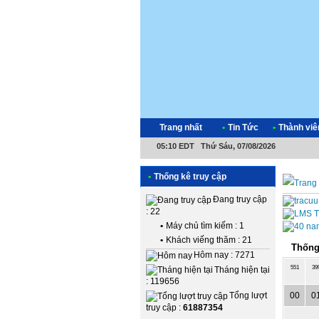
Trang nhất
•
Tin Tức
•
Thành viê
05:10 EDT Thứ Sáu, 07/08/2026
•
Thống kê truy cập
Đang truy cập
: 22
•
Máy chủ tìm kiếm : 1
•
Khách viếng thăm : 21
Thống
Hôm nay : 7271
551
39
Tháng hiện tại
: 119656
00
0
Tổng lượt
truy cập :
61887354