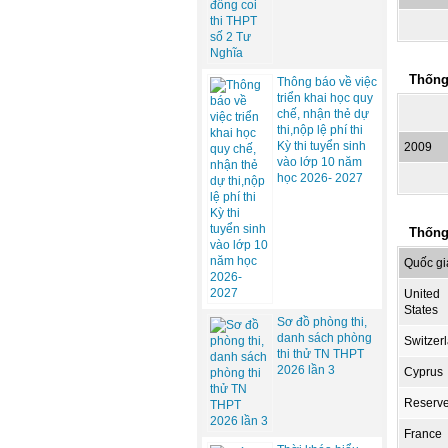
Thống
Thông báo về việc
triển khai học quy
chế, nhận thẻ dự
thi,nộp lệ phí thi
Kỳ thi tuyển sinh
2009
vào lớp 10 năm
học 2026- 2027
Thống
Quốc gi
United
States
Sơ đồ phòng thi,
danh sách phòng
Switzer
thi thử TN THPT
2026 lần 3
Cyprus
Reserv
France