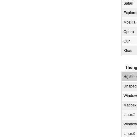
Safari
Explore
Mozilla
Opera
Curl
Khác
Thống
Hệ điều
Unspeci
Window
Macosx
Linux2
Window
Linux3