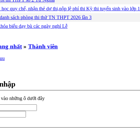
 học quy chế, nhận thẻ dự thi,nộp lệ phí thi Kỳ thi tuyển sinh vào lớ
 danh sách phòng thi thử TN THPT 2026 lần 3
khóa biểu dạy bù các ngày nghỉ Lễ
»
Thành viên
 nhập
n vào những ô dưới đây