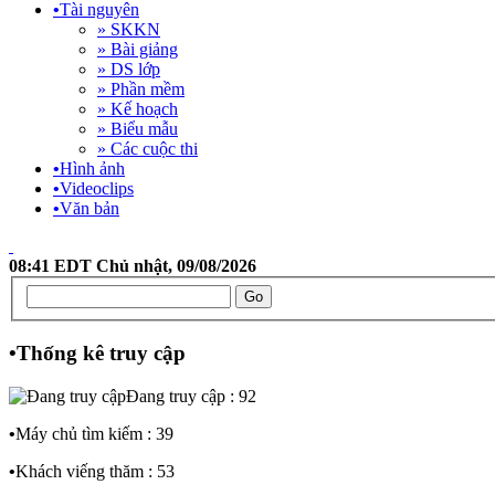
•
Tài nguyên
» SKKN
» Bài giảng
» DS lớp
» Phần mềm
» Kế hoạch
» Biểu mẫu
» Các cuộc thi
•
Hình ảnh
•
Videoclips
•
Văn bản
08:41 EDT Chủ nhật, 09/08/2026
•
Thống kê truy cập
Đang truy cập : 92
•
Máy chủ tìm kiếm : 39
•
Khách viếng thăm : 53