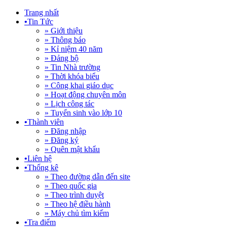
Trang nhất
•
Tin Tức
» Giới thiệu
» Thông báo
» Kỉ niệm 40 năm
» Đảng bộ
» Tin Nhà trường
» Thời khóa biểu
» Công khai giáo dục
» Hoạt động chuyên môn
» Lịch công tác
» Tuyển sinh vào lớp 10
•
Thành viên
» Đăng nhập
» Đăng ký
» Quên mật khẩu
•
Liên hệ
•
Thống kê
» Theo đường dẫn đến site
» Theo quốc gia
» Theo trình duyệt
» Theo hệ điều hành
» Máy chủ tìm kiếm
•
Tra điểm