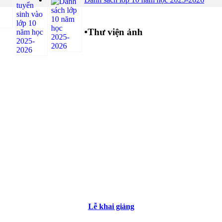
•
Thư viện ảnh
Lễ khai giảng