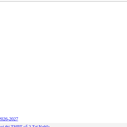
c 2026-2027
ng coi thi THPT số 2 Tư Nghĩa