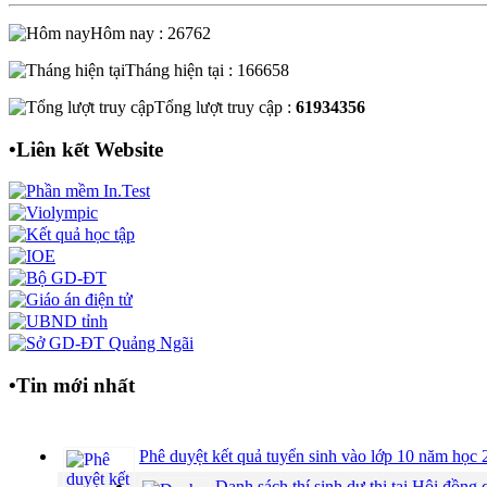
Hôm nay : 26762
Tháng hiện tại : 166658
Tổng lượt truy cập :
61934356
•
Liên kết Website
•
Tin mới nhất
Phê duyệt kết quả tuyển sinh vào lớp 10 năm họ
Danh sách thí sinh dự thi tại Hội đồ