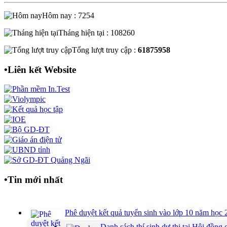
Hôm nay : 7254
Tháng hiện tại : 108260
Tổng lượt truy cập :
61875958
•
Liên kết Website
•
Tin mới nhất
Phê duyệt kết quả tuyển sinh vào lớp 10 năm họ
Danh sách thí sinh dự thi tại Hội đồ