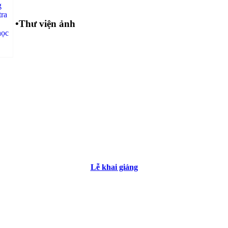
•
Thư viện ảnh
Lễ khai giảng
Các tổ chuyên môn