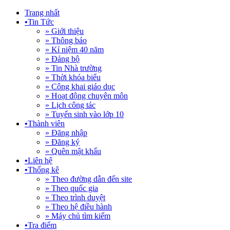
Trang nhất
•
Tin Tức
» Giới thiệu
» Thông báo
» Kỉ niệm 40 năm
» Đảng bộ
» Tin Nhà trường
» Thời khóa biểu
» Công khai giáo dục
» Hoạt động chuyên môn
» Lịch công tác
» Tuyển sinh vào lớp 10
•
Thành viên
» Đăng nhập
» Đăng ký
» Quên mật khẩu
•
Liên hệ
•
Thống kê
» Theo đường dẫn đến site
» Theo quốc gia
» Theo trình duyệt
» Theo hệ điều hành
» Máy chủ tìm kiếm
•
Tra điểm