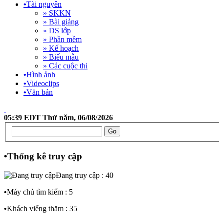
•
Tài nguyên
» SKKN
» Bài giảng
» DS lớp
» Phần mềm
» Kế hoạch
» Biểu mẫu
» Các cuộc thi
•
Hình ảnh
•
Videoclips
•
Văn bản
05:39 EDT Thứ năm, 06/08/2026
•
Thống kê truy cập
Đang truy cập : 40
•
Máy chủ tìm kiếm : 5
•
Khách viếng thăm : 35