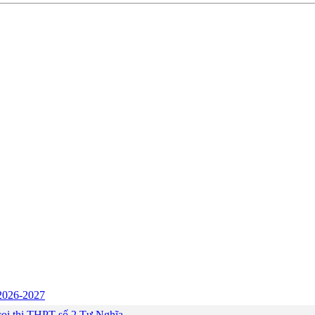
c 2026-2027
ng coi thi THPT số 2 Tư Nghĩa