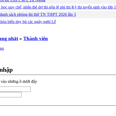
 học quy chế, nhận thẻ dự thi,nộp lệ phí thi Kỳ thi tuyển sinh vào lớ
 danh sách phòng thi thử TN THPT 2026 lần 3
khóa biểu dạy bù các ngày nghỉ Lễ
»
Thành viên
 nhập
n vào những ô dưới đây