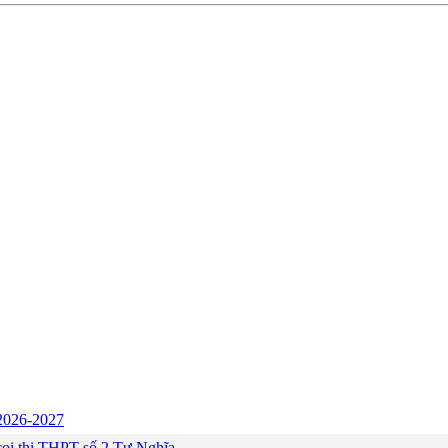
c 2026-2027
ng coi thi THPT số 2 Tư Nghĩa