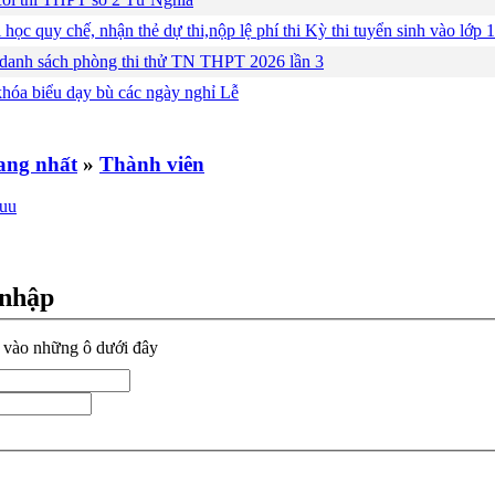
 học quy chế, nhận thẻ dự thi,nộp lệ phí thi Kỳ thi tuyển sinh vào lớ
 danh sách phòng thi thử TN THPT 2026 lần 3
khóa biểu dạy bù các ngày nghỉ Lễ
»
Thành viên
 nhập
n vào những ô dưới đây