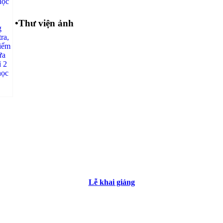
•
Thư viện ảnh
Lễ khai giảng
Các tổ chuyên môn