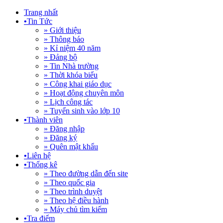
Trang nhất
•
Tin Tức
» Giới thiệu
» Thông báo
» Kỉ niệm 40 năm
» Đảng bộ
» Tin Nhà trường
» Thời khóa biểu
» Công khai giáo dục
» Hoạt động chuyên môn
» Lịch công tác
» Tuyển sinh vào lớp 10
•
Thành viên
» Đăng nhập
» Đăng ký
» Quên mật khẩu
•
Liên hệ
•
Thống kê
» Theo đường dẫn đến site
» Theo quốc gia
» Theo trình duyệt
» Theo hệ điều hành
» Máy chủ tìm kiếm
•
Tra điểm