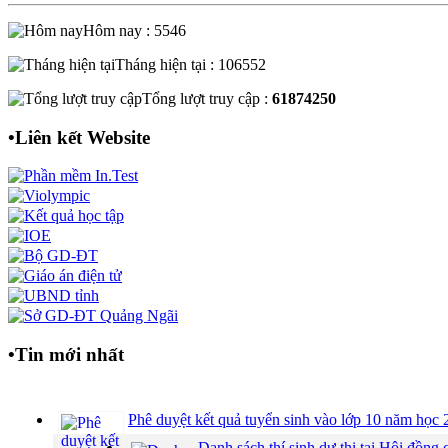
Hôm nay : 5546
Tháng hiện tại : 106552
Tổng lượt truy cập :
61874250
•
Liên kết Website
•
Tin mới nhất
Phê duyệt kết quả tuyển sinh vào lớp 10 năm họ
Danh sách thí sinh dự thi tại Hội đồ