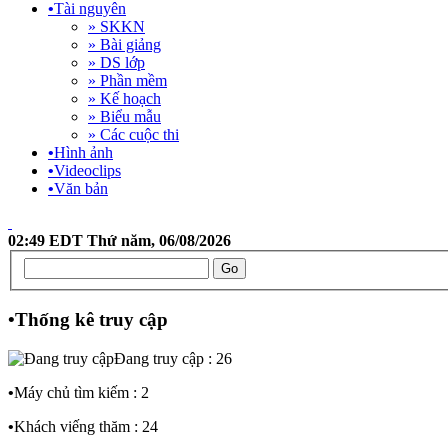
•
Tài nguyên
» SKKN
» Bài giảng
» DS lớp
» Phần mềm
» Kế hoạch
» Biểu mẫu
» Các cuộc thi
•
Hình ảnh
•
Videoclips
•
Văn bản
02:49 EDT Thứ năm, 06/08/2026
•
Thống kê truy cập
Đang truy cập : 26
•
Máy chủ tìm kiếm : 2
•
Khách viếng thăm : 24