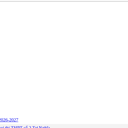
c 2026-2027
ng coi thi THPT số 2 Tư Nghĩa