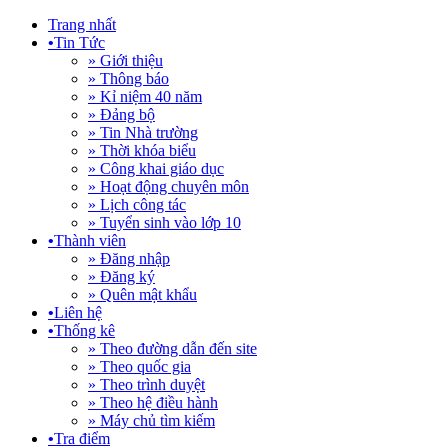
Trang nhất
•
Tin Tức
» Giới thiệu
» Thông báo
» Kỉ niệm 40 năm
» Đảng bộ
» Tin Nhà trường
» Thời khóa biểu
» Công khai giáo dục
» Hoạt động chuyên môn
» Lịch công tác
» Tuyển sinh vào lớp 10
•
Thành viên
» Đăng nhập
» Đăng ký
» Quên mật khẩu
•
Liên hệ
•
Thống kê
» Theo đường dẫn đến site
» Theo quốc gia
» Theo trình duyệt
» Theo hệ điều hành
» Máy chủ tìm kiếm
•
Tra điểm