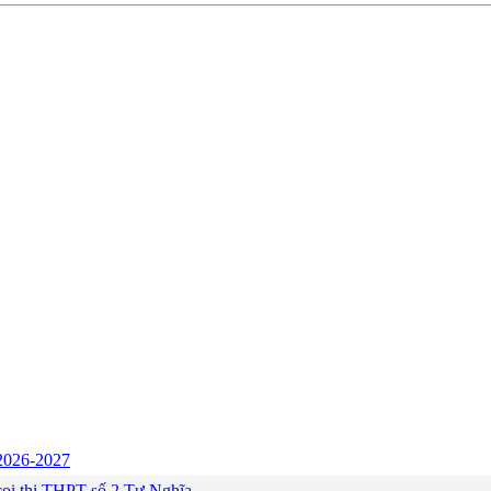
c 2026-2027
ng coi thi THPT số 2 Tư Nghĩa