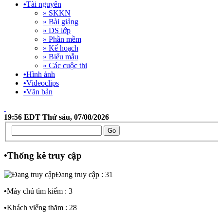
•
Tài nguyên
» SKKN
» Bài giảng
» DS lớp
» Phần mềm
» Kế hoạch
» Biểu mẫu
» Các cuộc thi
•
Hình ảnh
•
Videoclips
•
Văn bản
19:56 EDT Thứ sáu, 07/08/2026
•
Thống kê truy cập
Đang truy cập : 31
•
Máy chủ tìm kiếm : 3
•
Khách viếng thăm : 28