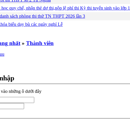
 học quy chế, nhận thẻ dự thi,nộp lệ phí thi Kỳ thi tuyển sinh vào lớ
 danh sách phòng thi thử TN THPT 2026 lần 3
khóa biểu dạy bù các ngày nghỉ Lễ
»
Thành viên
 nhập
n vào những ô dưới đây