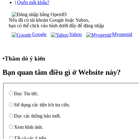
|
Quên mật khẩu?
Nếu đã có tài khoản Google hoặc Yahoo,
bạn có thể click vào hình dưới đây để đăng nhập
Google
Yahoo
Myopenid
•
Thăm dò ý kiến
Bạn quan tâm điều gì ở Website này?
Đọc Tin tức.
Sử dụng các tiện ích tra cứu.
Đọc các thông báo mới.
Xem hình ảnh.
Tất cả các ý trên.