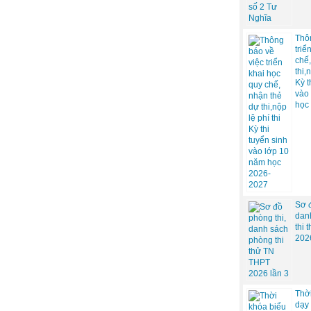
Thô
triể
chế,
thi,
Kỳ t
vào
học
Sơ đ
dan
thi
202
Thờ
dạy