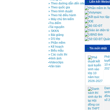
•
Liên kết Websi
» Theo đường dẫn đến site
» Theo quốc gia
» Theo trình duyệt
» Theo hệ điều hành
» Máy chủ tìm kiếm
•
Tra điểm
•
Tài nguyên
» SKKN
» Bài giảng
» DS lớp
» Phần mềm
» Kế hoạch
•
Tin mới nhất
» Biểu mẫu
» Các cuộc thi
Phê 
•
Hình ảnh
tuyê
•
Videoclips
10 
•
Văn bản
202
Danh
sinh 
đồn
số 