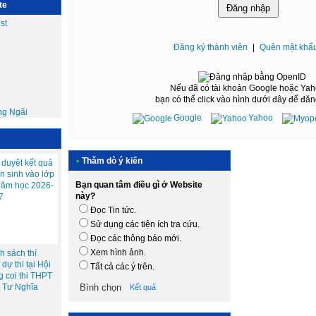
te
Đăng ký thành viên
|
Quên mật khẩ
Nếu đã có tài khoản Google hoặc Yah
bạn có thể click vào hình dưới đây để đă
Google
Yahoo
•
Thăm dò ý kiến
duyệt kết quả
̉n sinh vào lớp
Bạn quan tâm điều gì ở Website
năm học 2026-
này?
7
Đọc Tin tức.
Sử dụng các tiện ích tra cứu.
Đọc các thông báo mới.
Xem hình ảnh.
 sách thí
dự thi tại Hội
Tất cả các ý trên.
g coi thi THPT
2 Tư Nghĩa
Kết quả