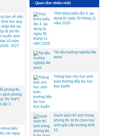
•
Quan tâm nhiều nhất
Thời khóa biểu lần 4, áp
ng báo về việc
dụng từ ngày 30 tháng 11
n khai học quy
năm 2020
 nhận thẻ dự
nộp lệ phí thi
hi tuyển sinh
 lớp 10 năm
 2026- 2027
Tài liệu hướng nghiệp file
word
Thông báo cho học sinh
toàn trường tiếp tục học
trực tuyến
ồ phòng thi,
h sách phòng
 thử TN THPT
6 lần 3
Danh sách thí sinh trong
phòng thi, kì thi chọn học
sinh giỏi cấp trường khối
i khóa biểu
12
 bù các ngày