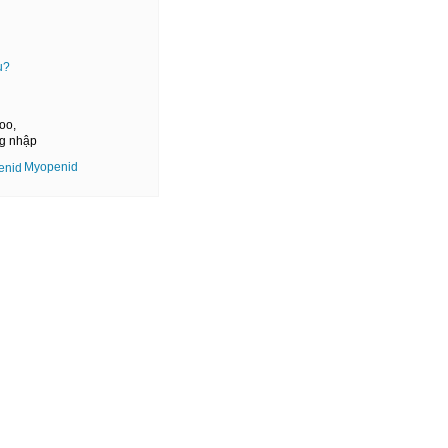
u?
oo,
ng nhập
Myopenid