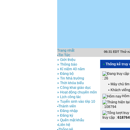
Trang nhất
06:31 EDT Thứ n
•
Tin Tức
» Giới thiệu
•
Thống kê truy 
» Thông báo
» Kỉ niệm 40 năm
» Đảng bộ
: 26
» Tin Nhà trường
» Thời khóa biểu
•
Máy chủ tìm 
» Công khai giáo dục
•
Khách viếng
» Hoạt động chuyên môn
Hôm 
» Lịch công tác
» Tuyển sinh vào lớp 10
•
Thành viên
: 108794
» Đăng nhập
» Đăng ký
truy cập :
618764
» Quên mật khẩu
•
Liên hệ
•
Thống kê