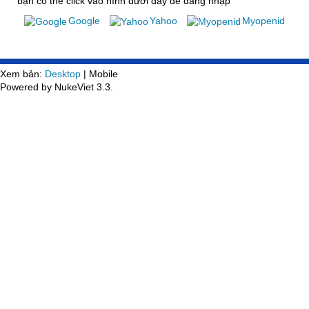
bạn có thể click vào hình dưới đây để đăng nhập
Google
Yahoo
Myopenid
Xem bản:
Desktop
| Mobile
Powered by NukeViet 3.3.